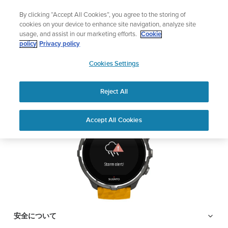
コ
サマーセール
By clicking “Accept All Cookies”, you agree to the storing of
ン
期間限定割引――
最大22%オフ
cookies on your device to enhance site navigation, analyze site
テ
usage, and assist in our marketing efforts.
Cookie
ン
SUUNTO SPARTAN
policy
Privacy policy
ツ
SUUNTO
SPORT WRIST BARO
に
Cookies Settings
APAC
ス
キ
Reject All
PDFをダウンロードする
ッ
プ
Home
サポ
ユーザー
Suunto Spartan Sport Wrist HR
Accept All Cookies
ート
ガイド
Baroのサポート
ユーザーガイド
製品マニュアルを確認し、ハウツービデオを視聴し、Q&Aを読ん
で、Suunto 製品を最大限に活用してください。下のドロップダ
ウン メニューから製品を選択してください。
安全について