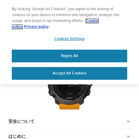
コ
サマーセール
By clicking “Accept All Cookies”, you agree to the storing of
ン
期間限定割引――
最大22%オフ
cookies on your device to enhance site navigation, analyze site
テ
usage, and assist in our marketing efforts.
Cookie
ン
SUUNTO TRAVERSE
policy
Privacy policy
ツ
SUUNTO
に
Cookies Settings
APAC
ス
PDFをダウンロードする
キ
Reject All
ッ
プ
Home
サポー
ユーザーガ
SUUNTO TRAVERSE ユーザ
Accept All Cookies
ト
イド
ーガイド
ユーザーガイド
製品マニュアルを確認し、ハウツービデオを視聴し、Q&Aを読ん
で、Suunto 製品を最大限に活用してください。下のドロップダ
ウン メニューから製品を選択してください。
安全について
はじめに