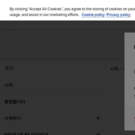
By clicking “Accept All Cookies”, you agree to the storing of cookies on you
usage, and assist in our marketing efforts.
Cookie policy
Privacy policy
목차
시작
배터리
시작
환영합니다
시작하기
WEAR OS BY GOOGLE