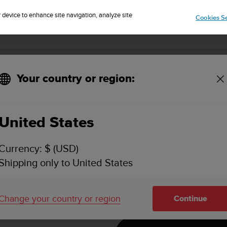
r device to enhance site navigation, analyze site
Cookies Se
SUUNTO 7 사용 설명서
Your country or region:
 수명
배터리 수명 및 사용량 확인
United States
Currency: $ (USD)
Shipping only to United States
배터리 수명 및 사용량 확인
Change your country or region
Continue