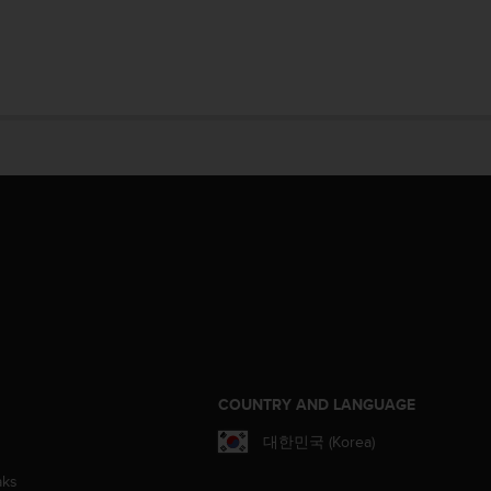
S
COUNTRY AND LANGUAGE
대한민국 (Korea)
aks