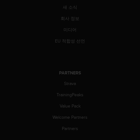
새 소식
회사 정보
미디어
EU 적합성 선언
PARTNERS
Strava
TrainingPeaks
Value Pack
Welcome Partners
Partners