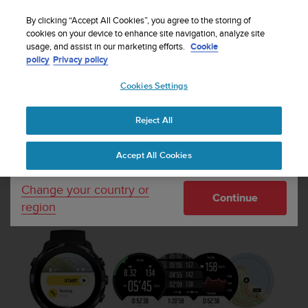
By clicking “Accept All Cookies”, you agree to the storing of
cookies on your device to enhance site navigation, analyze site
Your country or region:
usage, and assist in our marketing efforts.
Cookie
policy
Privacy policy
SUUNTO 7 사용 설명서
Cookies Settings
United States
Reject All
Currency: $ (USD)
시계의 Suunto Wear 앱
Shipping only to United States
Accept All Cookies
시계의 Suunto Wear 앱
Change your country or
Continue
region