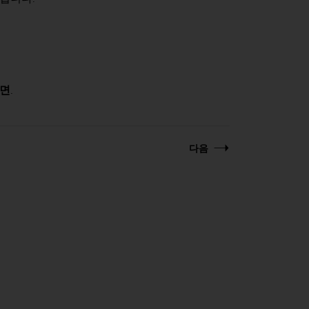
면
.
다음