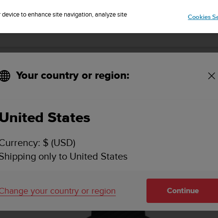
r device to enhance site navigation, analyze site
Cookies Se
SUUNTO 7 사용 설명서
Your country or region:
수면 보고서
United States
Currency: $ (USD)
Shipping only to United States
수면 보고서
Change your country or region
Continue