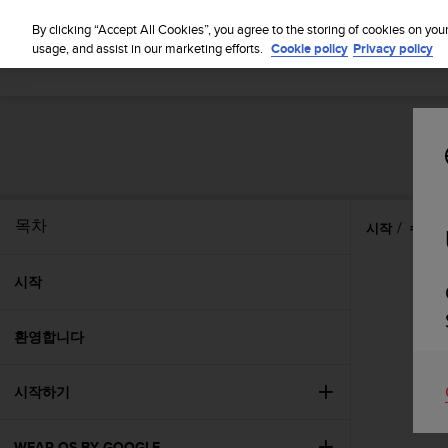
By clicking “Accept All Cookies”, you agree to the storing of cookies on you
usage, and assist in our marketing efforts.
Cookie policy
Privacy policy
목차
시작
수면
시작
환영합니다
시작하기
WEAR OS BY GOOGLE