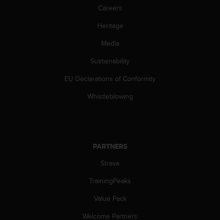
s
Careers
(
W
Heritage
C
Media
A
G
Sustainability
)
2
EU Declarations of Conformity
.
0
Whistleblowing
a
n
d
a
c
PARTNERS
h
i
Strava
e
TrainingPeaks
v
i
Value Pack
n
g
Welcome Partners