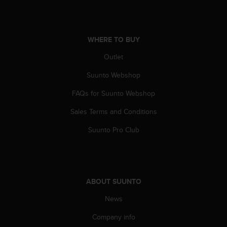
A
c
c
e
WHERE TO BUY
s
Outlet
s
i
Suunto Webshop
b
i
FAQs for Suunto Webshop
l
i
Sales Terms and Conditions
t
Suunto Pro Club
y
G
u
i
d
e
ABOUT SUUNTO
l
News
i
n
Company info
e