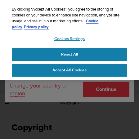
S
Sign up for the newsletter and get 5% off
| Easy
u
By clicking “Accept All Cookies”, you agree to the storing of
returns
u
cookies on your device to enhance site navigation, analyze site
Your country or region:
usage, and assist in our marketing efforts.
Cookie
n
policy
Privacy policy
t
o
Cookies Settings
United States
i
s
Home
Support
Suunto Traverse
Brukerhåndbok - 2.1
c
Reject All
Currency: $ (USD)
o
m
Shipping only to United States
SUUNTO TRAVERSE BRUKERHÅNDBOK -
Accept All Cookies
m
2.1
i
t
Change your country or
Continue
t
region
e
Copyright
d
t
o
a
Copyright
c
h