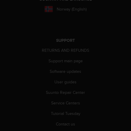
r
m
Norway (English)
a
n
c
e
w
SUPPORT
i
t
RETURNS AND REFUNDS
h
t
Support main page
h
Software updates
e
W
User guides
e
b
Suunto Repair Center
C
o
Service Centers
n
t
Tutorial Tuesday
e
Contact us
n
t