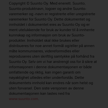
i
Copyright © Suunto Oy. Med enerett. Suunto,
e
Suunto-produktnavn, logoer og andre Suunto-
v
varemerker og -navn er registrerte eller uregistrerte
i
varemerker for Suunto Oy. Dette dokumentet og
n
innholdet i dokumentet eies av Suunto Oy og er
g
L
ment utelukkende for bruk av kunder til å innhente
e
kunnskap og informasjon om bruk av Suunto-
v
produkter. Innholdet skal ikke brukes eller
e
distribueres for noe annet formål og/eller på annen
l
måte kommuniseres, videreformidles eller
A
reproduseres uten skriftlig samtykke på forhånd fra
A
Suunto Oy. Selv om vi har anstrengt oss for å sikre at
c
informasjonen i denne dokumentasjonen er både
o
omfattende og riktig, kan ingen garanti om
n
nøyaktighet utledes eller underforstås. Dette
f
o
dokumentets innhold kan endres når som helst og
r
uten forvarsel. Den siste versjonen av denne
m
dokumentasjonen kan lastes ned fra
a
www.suunto.com
.
n
c