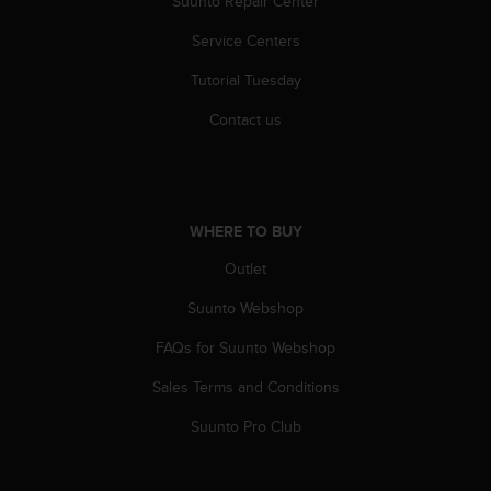
Suunto Repair Center
A
Service Centers
c
c
Tutorial Tuesday
e
s
Contact us
s
i
b
i
l
WHERE TO BUY
i
t
Outlet
y
G
Suunto Webshop
u
FAQs for Suunto Webshop
i
d
Sales Terms and Conditions
e
l
Suunto Pro Club
i
n
e