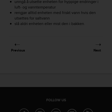
unngå å utsette enheten for hyppige endringer i
e
luft- og vanntemperatur
f
rengjør alltid enheten med friskt vann hvis den
o
utsettes for saltvann
r
t
slå aldri enheten eller mist den i bakken.
h
i
s
w
e
Previous
Next
b
s
i
t
e
i
n
c
o
n
FOLLOW US
f
o