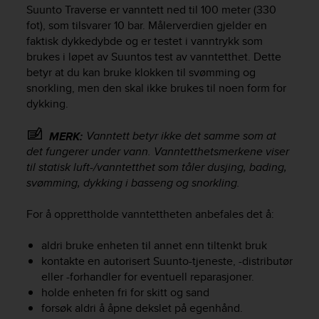
i
Suunto Traverse
er vanntett ned til 100 meter (330
e
fot), som tilsvarer 10 bar. Målerverdien gjelder en
v
faktisk dykkedybde og er testet i vanntrykk som
i
brukes i løpet av Suuntos test av vanntetthet. Dette
n
betyr at du kan bruke klokken til svømming og
g
L
snorkling, men den skal ikke brukes til noen form for
e
dykking.
v
e
Vanntett betyr ikke det samme som at
MERK:
l
det fungerer under vann. Vanntetthetsmerkene viser
A
til statisk luft-/vanntetthet som tåler dusjing, bading,
A
svømming, dykking i basseng og snorkling.
c
o
For å opprettholde vanntettheten anbefales det å:
n
f
o
aldri bruke enheten til annet enn tiltenkt bruk
r
kontakte en autorisert Suunto-tjeneste, -distributør
m
eller -forhandler for eventuell reparasjoner.
a
holde enheten fri for skitt og sand
n
forsøk aldri å åpne dekslet på egenhånd.
c