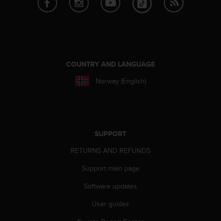
r
m
a
n
c
e
w
COUNTRY AND LANGUAGE
i
Norway (English)
t
h
t
h
e
W
SUPPORT
e
RETURNS AND REFUNDS
b
C
Support main page
o
n
Software updates
t
e
User guides
n
t