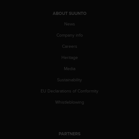
s
(
ABOUT SUUNTO
W
C
News
A
G
Company info
)
Careers
2
.
Heritage
0
a
Media
n
d
Sustainability
a
c
EU Declarations of Conformity
h
Whistleblowing
i
e
v
i
n
g
PARTNERS