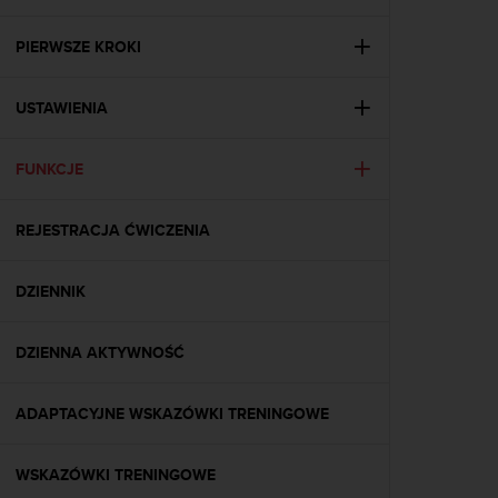
s
t
a
PIERWSZE KROKI
r
a
USTAWIENIA
ń
,
a
FUNKCJE
b
y
n
REJESTRACJA ĆWICZENIA
i
n
i
DZIENNIK
e
j
DZIENNA AKTYWNOŚĆ
s
z
a
ADAPTACYJNE WSKAZÓWKI TRENINGOWE
w
i
t
WSKAZÓWKI TRENINGOWE
r