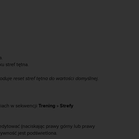
a.
u stref tętna.
duje reset stref tętna do wartości domyślnej.
niach w sekwencji
Trening
»
Strefy
 edytować (naciskając prawy górny lub prawy
ktywność jest podświetlona.