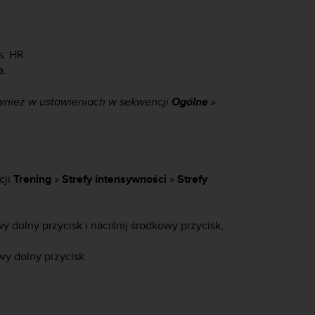
s. HR.
a.
nież w ustawieniach w sekwencji
Ogólne
»
cji
Trening
»
Strefy intensywności
»
Strefy
y dolny przycisk i naciśnij środkowy przycisk,
wy dolny przycisk.