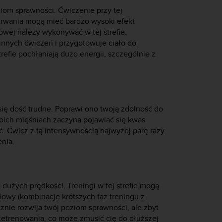
iom sprawności. Ćwiczenie przy tej
 trwania mogą mieć bardzo wysoki efekt
wej należy wykonywać w tej strefie.
nnych ćwiczeń i przygotowuje ciało do
trefie pochłaniają dużo energii, szczególnie z
się dość trudne. Poprawi ono twoją zdolność do
woich mięśniach zaczyna pojawiać się kwas
ć. Ćwicz z tą intensywnością najwyżej parę razy
nia.
dużych prędkości. Treningi w tej strefie mogą
łowy (kombinacje krótszych faz treningu z
znie rozwija twój poziom sprawności, ale zbyt
zetrenowania, co może zmusić cię do dłuższej