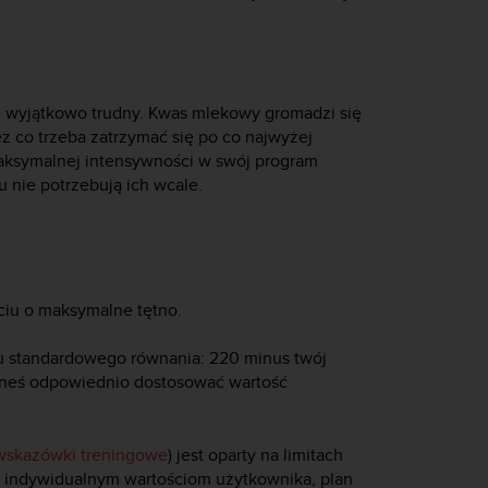
się wyjątkowo trudny. Kwas mlekowy gromadzi się
z co trzeba zatrzymać się po co najwyżej
 maksymalnej intensywności w swój program
 nie potrzebują ich wcale.
ciu o maksymalne tętno.
iu standardowego równania: 220 minus twój
eneś odpowiednio dostosować wartość
wskazówki treningowe
) jest oparty na limitach
ają indywidualnym wartościom użytkownika, plan