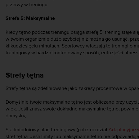
przerwy w treningu.
Strefa 5: Maksymalne
Kiedy tętno podczas treningu osiąga strefę 5, trening staje 
w twoim organizmie dużo szybciej niż można go usunąć, prze
kilkudziesięciu minutach. Sportowcy włączają te treningi o
treningowy w bardzo kontrolowany sposób, entuzjaści fitnessu
Strefy tętna
Strefy tętna są zdefiniowane jako zakresy procentowe w opar
Domyślnie twoje maksymalne tętno jest obliczane przy użyc
wiek. Jeśli znasz swoje dokładne maksymalne tętno, powini
domyślną.
Siedmiodniowy plan treningowy (patrz rozdział
Adaptacyjne 
stref tętna. Jeśli limity lub maksymalne tętno nie odpowiad