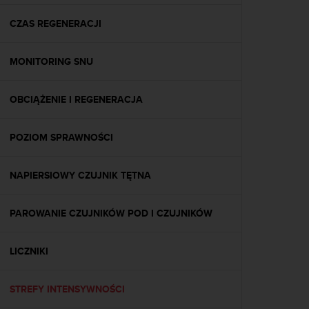
y
n
CZAS REGENERACJI
a
i
MONITORING SNU
n
t
e
OBCIĄŻENIE I REGENERACJA
r
n
e
POZIOM SPRAWNOŚCI
t
o
w
NAPIERSIOWY CZUJNIK TĘTNA
a
o
PAROWANIE CZUJNIKÓW POD I CZUJNIKÓW
s
i
ą
LICZNIKI
g
n
ę
STREFY INTENSYWNOŚCI
ł