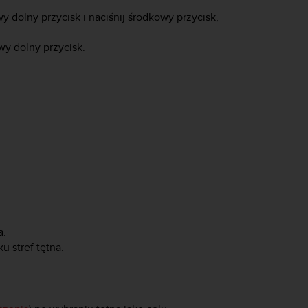
y dolny przycisk i naciśnij środkowy przycisk,
wy dolny przycisk.
a.
u stref tętna.