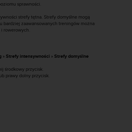
poziomu sprawności.
tywności strefy tętna. Strefy domyślne mogą
ku bardziej zaawansowanych treningów można
h i rowerowych.
g
»
Strefy intensywności
»
Strefy domyślne
ij środkowy przycisk.
b prawy dolny przycisk.