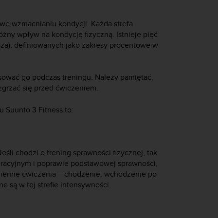
we wzmacnianiu kondycji. Każda strefa
żny wpływ na kondycję fizyczną. Istnieje pięć
sza), definiowanych jako zakresy procentowe w
sować go podczas treningu. Należy pamiętać,
zgrzać się przed ćwiczeniem.
iu
Suunto 3 Fitness
to:
eśli chodzi o trening sprawności fizycznej, tak
racyjnym i poprawie podstawowej sprawności,
dzienne ćwiczenia – chodzenie, wchodzenie po
 są w tej strefie intensywności.