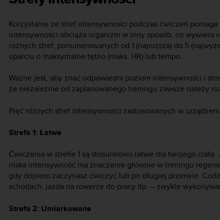
Korzystanie ze stref intensywności podczas ćwiczeń pomaga 
intensywności obciąża organizm w inny sposób, co wywiera ró
różnych stref, ponumerowanych od 1 (najniższa) do 5 (najwyż
oparciu o maksymalne tętno (maks. HR) lub tempo.
Ważne jest, aby znać odpowiedni poziom intensywności i sto
że niezależnie od zaplanowanego treningu zawsze należy ro
Pięć różnych stref intensywności zastosowanych w urządzen
Strefa 1: Łatwe
Ćwiczenia w strefie 1 są stosunkowo łatwe dla twojego ciała. J
niska intensywność ma znaczenie głównie w treningu regene
gdy dopiero zaczynasz ćwiczyć lub po długiej przerwie. Co
schodach, jazda na rowerze do pracy itp. – zwykle wykonywane
Strefa 2: Umiarkowane