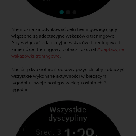
y
n
a
i
n
Nie można zmodyfikować celu treningowego, gdy
t
włączone są adaptacyjne wskazówki treningowe.
e
Aby wyłączyć adaptacyjne wskazówki treningowe i
r
zmienić cel treningowy, zobacz rozdział
Adaptacyjne
n
wskazówki treningowe
.
e
t
Naciśnij dwukrotnie środkowy przycisk, aby zobaczyć
o
wszystkie wykonane aktywności w bieżącym
w
tygodniu i swoje postępy w ciągu ostatnich 3
a
o
tygodni.
s
i
ą
g
n
ę
ł