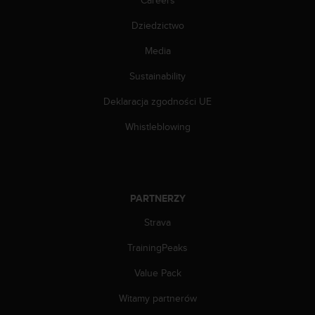
Careers
t
w
Dziedzictwo
i
e
Media
ń
d
Sustainability
o
Deklaracja zgodności UE
s
t
Whistleblowing
ę
p
u
.
W
PARTNERZY
p
r
Strava
z
y
TrainingPeaks
p
a
Value Pack
d
Witamy partnerów
k
u