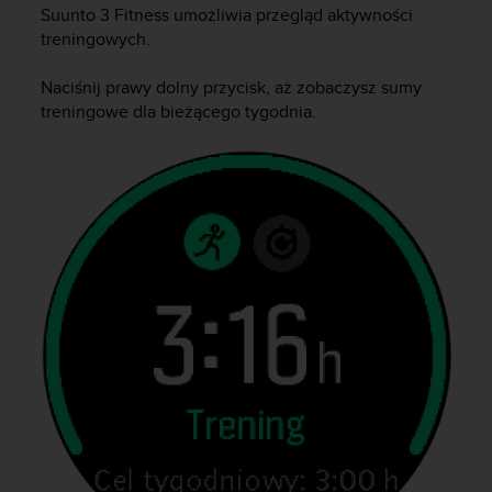
s
Suunto 3 Fitness
umożliwia przegląd aktywności
t
treningowych.
a
r
Naciśnij prawy dolny przycisk, aż zobaczysz sumy
a
treningowe dla bieżącego tygodnia.
ń
,
a
b
y
n
i
n
i
e
j
s
z
a
w
i
t
r