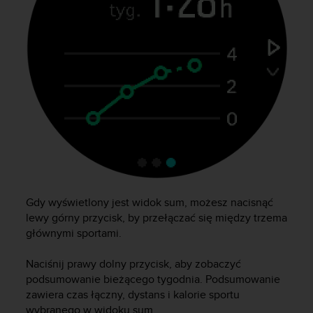
a
z
g
o
d
n
o
ś
ć
n
a
p
o
z
i
Gdy wyświetlony jest widok sum, możesz nacisnąć
o
lewy górny przycisk, by przełączać się między trzema
m
głównymi sportami.
i
e
Naciśnij prawy dolny przycisk, aby zobaczyć
A
podsumowanie bieżącego tygodnia. Podsumowanie
A
zawiera czas łączny, dystans i kalorie sportu
z
wybranego w widoku sum.
w