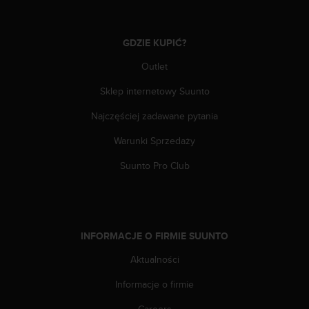
d
a
ł
GDZIE KUPIĆ?
a
i
Outlet
n
Sklep internetowy Suunto
n
y
Najczęściej zadawane pytania
m
s
Warunki Sprzedaży
t
a
Suunto Pro Club
n
d
a
r
d
INFORMACJE O FIRMIE SUUNTO
o
m
Aktualności
u
Informacje o firmie
ł
a