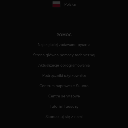
e
Polska
l
i
n
e
s
)
POMOC
,
Najczęściej zadawane pytania
a
t
Strona główna pomocy technicznej
a
k
Aktualizacje oprogramowania
ż
e
Podręczniki użytkownika
b
Centrum naprawcze Suunto
y
o
Centra serwisowe
d
p
Tutorial Tuesday
o
w
Skontaktuj się z nami
i
a