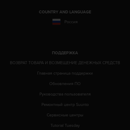
Р
у
COUNTRY AND LANGUAGE
к
о
Россия
в
о
д
с
т
ПОДДЕРЖКА
в
е
ВОЗВРАТ ТОВАРА И ВОЗМЕЩЕНИЕ ДЕНЕЖНЫХ СРЕДСТВ
п
о
Главная страница поддержки
о
б
Обновления ПО
е
Руководства пользователя
с
п
Ремонтный центр Suunto
е
ч
Сервисные центры
е
н
Tutorial Tuesday
и