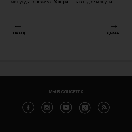
минуту, а в режиме
Ультра
— раз в две минуты.
р
о
в
н
я
Назад
Далее
A
A
,
о
п
р
е
д
е
л
МЫ В СОЦСЕТЯХ
е
н
н
о
г
о
в