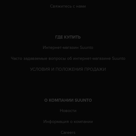
ю
Свяжитесь с нами
д
о
с
т
у
ГДЕ КУПИТЬ
п
Интернет-магазин Suunto
н
о
Часто задаваемые вопросы oб интернет-магазине Suunto
с
т
УСЛОВИЯ И ПОЛОЖЕНИЯ ПРОДАЖИ
и
в
е
б
-
О КОМПАНИИ SUUNTO
к
о
Новости
н
т
Информация о компании
е
Careers
н