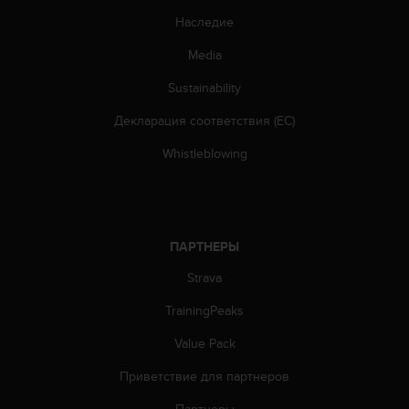
т
Наследие
а
(
Media
W
C
Sustainability
A
G
Декларация соответствия (ЕС)
)
Whistleblowing
в
е
р
с
и
и
ПАРТНЕРЫ
2
Strava
.
0
TrainingPeaks
,
и
Value Pack
с
о
Приветствие для партнеров
о