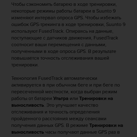
и
Чтобы сэкономить батарею в ходе тренировки,
я
некоторые режимы работы батареи в
Suunto 9
,
изменяют интервал опроса GPS. Чтобы избежать
ч
ошибок GPS-трекинга в ходе тренировки,
Suunto 9
т
используют FusedTrack. Опираясь на данные,
о
б
поступающие с датчиков движения, FusedTrack
ы
соотносит ваши перемещения с данными,
э
полученными в ходе опроса GPS. В результате
т
повышается точность отслеживания вашей
о
тренировки.
т
с
Технология FusedTrack автоматически
а
активируется в при обычном беге и при беге по
й
пересеченной местности, когда выбран режим
т
работы от батареи
Ультра
или
Тренировки на
д
о
выносливость
. Это улучшает качество
с
отслеживания и точность определения
т
пройденного расстояния между сеансами
и
получения данных GPS. В режиме
Тренировки на
г
выносливость
часы получают данные GPS раз в
у