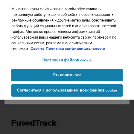
S
WE SHIP TO 75+ DESTINATIONS OVER THE
u
Мы используем файлы cookie, чтобы обеспечивать
WORLD:
CLICK HERE TO SELECT YOURS
u
правильную работу нашего веб-сайта, персонализировать
Ваша страна или регион:
рекламные объявления и другие материалы, обеспечивать
n
работу функций социальных сетей и анализировать сетевой
t
трафик. Мы также предоставляем информацию об
o
использовании вами нашего веб-сайта своим партнерам по
United States
п
социальным сетям, рекламе и аналитическим
р
Главная
Поддержка
Suunto 9
Руководство пользователя
системам.
Cookies
Политика конфиденциальности
и
Currency: $ (USD)
л
Настройки файлов cookie
а
Shipping only to United States
SUUNTO 9 РУКОВОДСТВО
г
ПОЛЬЗОВАТЕЛЯ
а
Отклонить все
е
Изменить страну или
Продолжит
т
Согласиться с использованием всех файлов cookie
регион
ь
в
FusedTrack
с
е
у
с
FusedTrack
и
л