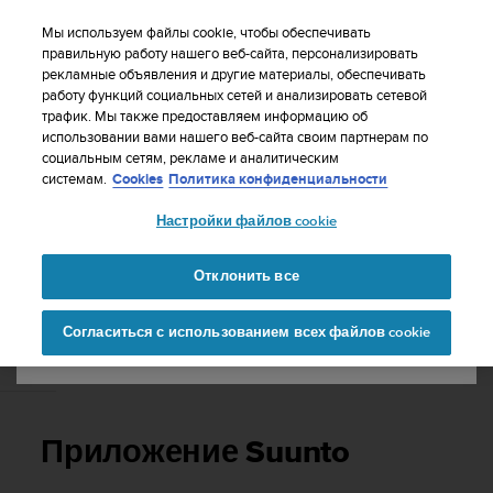
S
WE SHIP TO 75+ DESTINATIONS OVER THE
u
Мы используем файлы cookie, чтобы обеспечивать
WORLD:
CLICK HERE TO SELECT YOURS
u
правильную работу нашего веб-сайта, персонализировать
Ваша страна или регион:
рекламные объявления и другие материалы, обеспечивать
n
работу функций социальных сетей и анализировать сетевой
t
трафик. Мы также предоставляем информацию об
o
использовании вами нашего веб-сайта своим партнерам по
United States
п
социальным сетям, рекламе и аналитическим
р
Главная
Поддержка
Suunto 9
Руководство пользователя
системам.
Cookies
Политика конфиденциальности
и
Currency: $ (USD)
л
Настройки файлов cookie
а
Shipping only to United States
SUUNTO 9 РУКОВОДСТВО
г
ПОЛЬЗОВАТЕЛЯ
а
Отклонить все
е
Изменить страну или
Продолжит
т
Согласиться с использованием всех файлов cookie
регион
ь
в
Приложение Suunto
с
е
у
с
Приложение Suunto
и
л