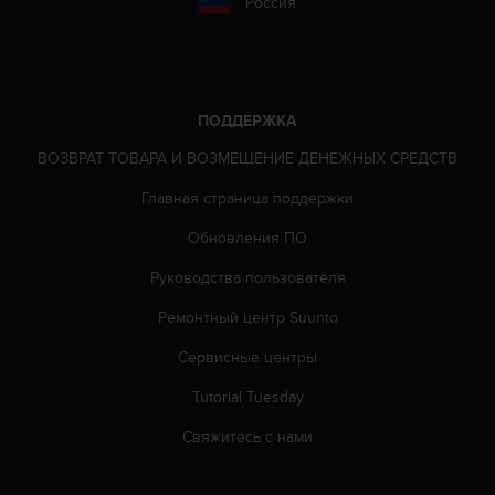
Россия
ю
д
о
с
т
ПОДДЕРЖКА
у
п
ВОЗВРАТ ТОВАРА И ВОЗМЕЩЕНИЕ ДЕНЕЖНЫХ СРЕДСТВ
н
о
Главная страница поддержки
с
Обновления ПО
т
и
Руководства пользователя
в
е
Ремонтный центр Suunto
б
-
Сервисные центры
к
о
Tutorial Tuesday
н
Свяжитесь с нами
т
е
н