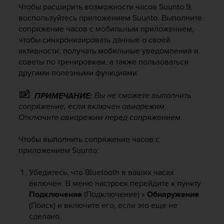
и
Чтобы расширить возможности часов
Suunto 9
,
я
воспользуйтесь приложением Suunto. Выполните
,
сопряжение часов с мобильным приложением,
ч
чтобы синхронизировать данные о своей
т
активности, получать мобильные уведомления и
о
б
советы по тренировкам, а также пользоваться
ы
другими полезными функциями.
э
т
Вы не сможете выполнить
ПРИМЕЧАНИЕ:
о
сопряжение, если включен авиарежим.
т
Отключите авиарежим перед сопряжением.
с
а
Чтобы выполнить сопряжение часов с
й
приложением Suunto:
т
д
о
Убедитесь, что Bluetooth в ваших часах
с
включен. В меню настроек перейдите к пункту
т
Подключение
(Подключение) »
Обнаружение
и
(Поиск) и включите его, если это еще не
г
сделано.
у