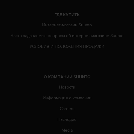
т
а
(
ГДЕ КУПИТЬ
W
Интернет-магазин Suunto
C
A
Часто задаваемые вопросы oб интернет-магазине Suunto
G
)
УСЛОВИЯ И ПОЛОЖЕНИЯ ПРОДАЖИ
в
е
р
с
и
О КОМПАНИИ SUUNTO
и
2
Новости
.
Информация о компании
0
,
Careers
и
с
Наследие
о
о
Media