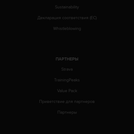
т
в
Sustainability
е
Декларация соответствия (ЕС)
т
с
Whistleblowing
т
в
о
в
а
ПАРТНЕРЫ
л
т
Strava
р
е
TrainingPeaks
б
о
Value Pack
в
Приветствие для партнеров
а
н
Партнеры
и
я
м
д