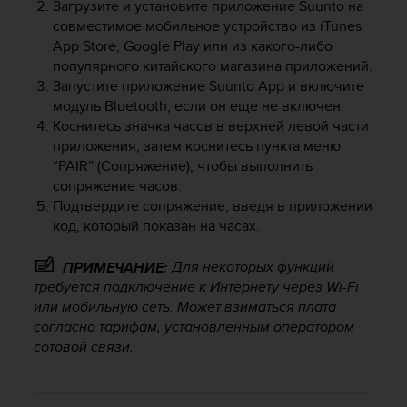
Загрузите и установите приложение Suunto на
р
совместимое мобильное устройство из iTunes
о
App Store, Google Play или из какого-либо
в
популярного китайского магазина приложений.
н
я
Запустите приложение Suunto App и включите
A
модуль Bluetooth, если он еще не включен.
A
Коснитесь значка часов в верхней левой части
,
приложения, затем коснитесь пункта меню
о
“PAIR” (Сопряжение), чтобы выполнить
п
сопряжение часов.
р
Подтвердите сопряжение, введя в приложении
е
код, который показан на часах.
д
е
Для некоторых функций
л
ПРИМЕЧАНИЕ:
е
требуется подключение к Интернету через Wi-Fi
н
или мобильную сеть. Может взиматься плата
н
согласно тарифам, установленным оператором
о
сотовой связи.
г
о
в