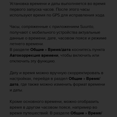
и
Установка времени и даты выполняется во время
я
первого запуска часов. После этого часы
,
используют время по GPS для исправления хода.
ч
т
Часы, сопряженные с приложением Suunto,
о
б
получают с мобильного устройства актуальные
ы
данные о времени, дате, часовом поясе и режиме
э
летнего времени.
т
В разделе
Общиe
»
Время/дата
коснитесь пункта
о
Автокоррекция времени
, чтобы включить или
т
отключить эту функцию.
с
а
Дату и время можно вручную скорректировать в
й
настройках, перейдя в раздел
Общиe
»
Время/
т
дата
, где также можно изменить формат времени
д
о
и даты.
с
т
Кроме основного времени, можно отобразить
и
время в другом часовом поясе, например во
г
время путешествий. В разделе
Общиe
»
Время/
у