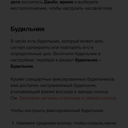
дата
коснитесь
Двойн. время
и выберите
р
местоположение, чтобы настроить часовой пояс.
о
в
н
я
Будильник
A
A
В часах есть будильник, который может дать
,
сигнал однократно или повторять его в
о
определенные дни. Включите будильник в
п
настройках, перейдя в раздел
Будильник
»
р
Будильник
.
е
д
е
Кроме стандартных фиксированных будильников,
л
вам доступен настраиваемый будильник,
е
учитывающий время восхода и захода солнца.
н
См.
Звуковые сигналы о восходе и заходе солнца
.
н
о
Чтобы настроить фиксированный будильник:
г
о
Нажмите среднюю кнопку, чтобы открыть меню
в