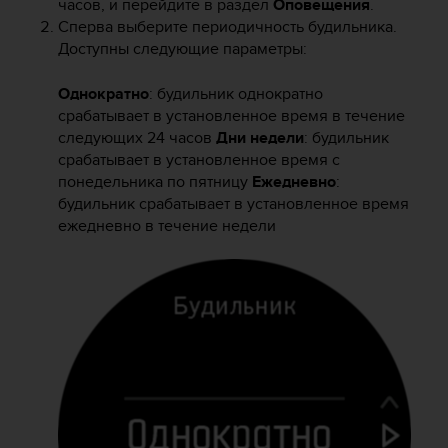
часов, и перейдите в раздел
Оповещения
.
Р
у
Сперва выберите периодичность будильника.
к
Доступны следующие параметры:
о
в
Однократно
: будильник однократно
о
срабатывает в установленное время в течение
д
следующих 24 часов
Дни недели
: будильник
с
срабатывает в установленное время с
т
понедельника по пятницу
Ежедневно
:
в
будильник срабатывает в установленное время
е
ежедневно в течение недели
п
о
о
б
е
с
п
е
ч
е
н
и