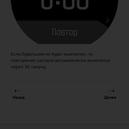
т
в
е
т
с
т
в
о
в
а
Если будильник не будет выключен, то
л
повторение сигнала автоматически включится
т
через 30 секунд.
р
е
б
о
в
Назад
Далее
а
н
и
я
м
д