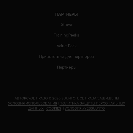
п
о
ПАРТНЕРЫ
м
к
Strava
э
т
TrainingPeaks
о
м
Value Pack
у
с
Приветствие для партнеров
а
Партнеры
й
т
у
,
о
б
.
АВТОРСКОЕ ПРАВО © 2026 SUUNTO.
ВСЕ ПРАВА ЗАЩИЩЕНЫ.
р
УСЛОВИЯ ИСПОЛЬЗОВАНИЯ
|
ПОЛИТИКА ЗАЩИТЫ ПЕРСОНАЛЬНЫХ
ДАННЫХ
|
COOKIES
|
УСЛОВИЯ #YESSUUNTO
а
т
и
т