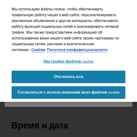
S
WE SHIP TO 75+ DESTINATIONS OVER THE
u
Мы используем файлы cookie, чтобы обеспечивать
WORLD:
CLICK HERE TO SELECT YOURS
u
правильную работу нашего веб-сайта, персонализировать
Ваша страна или регион:
рекламные объявления и другие материалы, обеспечивать
n
работу функций социальных сетей и анализировать сетевой
t
трафик. Мы также предоставляем информацию об
o
использовании вами нашего веб-сайта своим партнерам по
United States
п
социальным сетям, рекламе и аналитическим
р
Главная
Поддержка
Suunto 9
Руководство пользователя
системам.
Cookies
Политика конфиденциальности
и
Currency: $ (USD)
л
Настройки файлов cookie
а
Shipping only to United States
SUUNTO 9 РУКОВОДСТВО
г
ПОЛЬЗОВАТЕЛЯ
а
Отклонить все
е
Изменить страну или
Продолжит
т
Согласиться с использованием всех файлов cookie
регион
ь
в
Время и дата
с
е
у
с
Время и дата
и
л