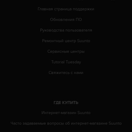
о
с
Главная страница поддержки
т
и
Обновления ПО
.
Руководства пользователя
Е
с
Ремонтный центр Suunto
л
и
Сервисные центры
у
в
Tutorial Tuesday
а
с
Свяжитесь с нами
в
о
з
н
и
ГДЕ КУПИТЬ
к
Интернет-магазин Suunto
л
и
Часто задаваемые вопросы oб интернет-магазине Suunto
к
а