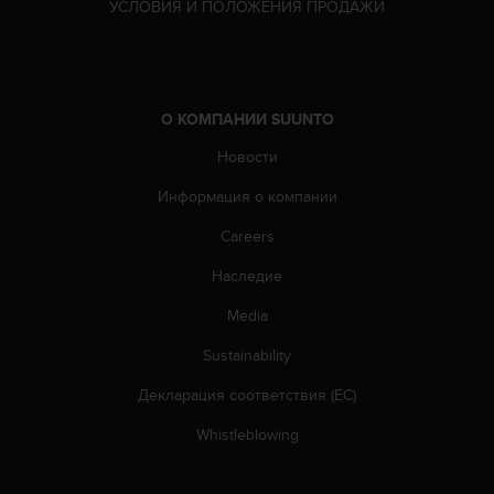
УСЛОВИЯ И ПОЛОЖЕНИЯ ПРОДАЖИ
к
и
е
-
л
О КОМПАНИИ SUUNTO
и
б
Новости
о
п
Информация о компании
р
Careers
о
б
Наследие
л
е
Media
м
ы
Sustainability
с
д
Декларация соответствия (ЕС)
о
Whistleblowing
с
т
у