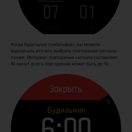
т
а
(
W
C
A
G
)
Когда будильник срабатывает, вы можете
в
выключить его или выбрать повторение сигнала
е
позже. Интервал повторения сигнала составляет
р
10 минут, всего повторений может быть до 10.
с
и
и
2
.
0
,
и
с
о
о