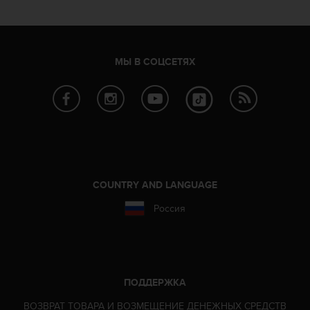
р
у
г
и
МЫ В СОЦСЕТЯХ
х
с
т
а
н
д
а
р
т
COUNTRY AND LANGUAGE
о
в
Россия
д
о
с
т
у
ПОДДЕРЖКА
п
н
ВОЗВРАТ ТОВАРА И ВОЗМЕЩЕНИЕ ДЕНЕЖНЫХ СРЕДСТВ