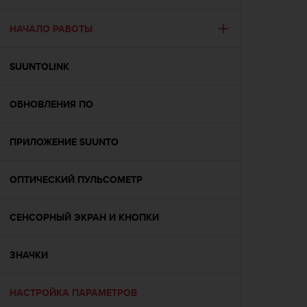
и
я
,
НАЧАЛО РАБОТЫ
ч
т
SUUNTOLINK
о
б
ы
ОБНОВЛЕНИЯ ПО
э
т
о
ПРИЛОЖЕНИЕ SUUNTO
т
с
а
ОПТИЧЕСКИЙ ПУЛЬСОМЕТР
й
т
СЕНСОРНЫЙ ЭКРАН И КНОПКИ
д
о
с
ЗНАЧКИ
т
и
г
НАСТРОЙКА ПАРАМЕТРОВ
у