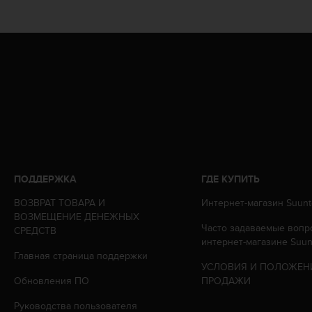
т
а
(
W
C
A
G
)
в
е
р
с
и
ПОДДЕРЖКА
ГДЕ КУПИТЬ
и
2
ВОЗВРАТ ТОВАРА И
Интернет-магазин Suunt
.
ВОЗМЕЩЕНИЕ ДЕНЕЖНЫХ
Часто задаваемые вопр
0
СРЕДСТВ
интернет-магазине Suun
,
Главная страница поддержки
и
УСЛОВИЯ И ПОЛОЖЕН
с
Обновления ПО
ПРОДАЖИ
о
о
Руководства пользователя