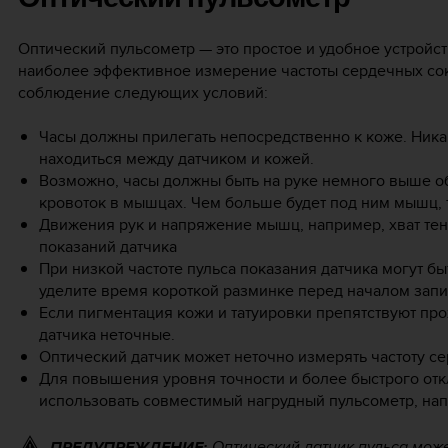
Оптический пульсометр — это простое и удобное устройс
наиболее эффективное измерение частоты сердечных со
соблюдение следующих условий:
Часы должны прилегать непосредственно к коже. Ника
находиться между датчиком и кожей.
Возможно, часы должны быть на руке немного выше об
кровоток в мышцах. Чем больше будет под ним мышц, 
Движения рук и напряжение мышц, например, хват тен
показаний датчика
При низкой частоте пульса показания датчика могут б
уделите время короткой разминке перед началом запи
Если пигментация кожи и татуировки препятствуют пр
датчика неточные.
Оптический датчик может неточно измерять частоту с
Для повышения уровня точности и более быстрого от
использовать совместимый нагрудный пульсометр, напр
Оптический датчик пульса мож
ПРЕДУПРЕЖДЕНИЕ: