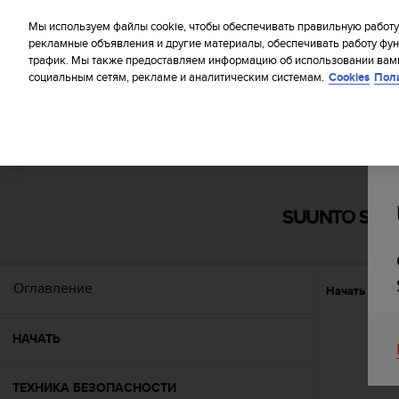
S
WE SH
u
Мы используем файлы cookie, чтобы обеспечивать правильную работу
u
рекламные объявления и другие материалы, обеспечивать работу фун
трафик. Мы также предоставляем информацию об использовании вами
n
социальным сетям, рекламе и аналитическим системам.
Cookies
Пол
t
o
п
р
и
Главная
Поддержка
Suunto Spartan Trainer Wrist HR
л
а
г
SUUNTO SPAR
а
е
т
в
Оглавление
Начать
На
с
е
у
НАЧАТЬ
с
и
л
ТЕХНИКА БЕЗОПАСНОСТИ