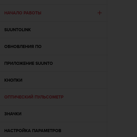
и
я
,
НАЧАЛО РАБОТЫ
ч
т
SUUNTOLINK
о
б
ы
ОБНОВЛЕНИЯ ПО
э
т
о
ПРИЛОЖЕНИЕ SUUNTO
т
с
а
КНОПКИ
й
т
ОПТИЧЕСКИЙ ПУЛЬСОМЕТР
д
о
с
ЗНАЧКИ
т
и
г
НАСТРОЙКА ПАРАМЕТРОВ
у