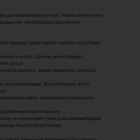
тво для измерения пульса. Чтобы обеспечить
кращений, необходимо обеспечить
кой одежды, даже самой тонкой, не должно
ычного места. Датчик регистрирует
тем лучше.
нисной ракетки, может изменить точность
ыть нестабильными. Во избежание этого
си.
охождению света, показания оптического
ердцебиения при плавании.
клика на изменение пульса мы рекомендуем
имер Suunto Smart Sensor.
ет давать неточные показания для любого