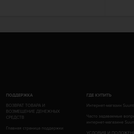
Р
у
к
о
в
о
д
с
т
в
е
п
о
о
б
е
ПОДДЕРЖКА
ГДЕ КУПИТЬ
с
п
ВОЗВРАТ ТОВАРА И
Интернет-магазин Suunt
е
ВОЗМЕЩЕНИЕ ДЕНЕЖНЫХ
ч
Часто задаваемые вопр
СРЕДСТВ
е
интернет-магазине Suun
н
Главная страница поддержки
УСЛОВИЯ И ПОЛОЖЕН
и