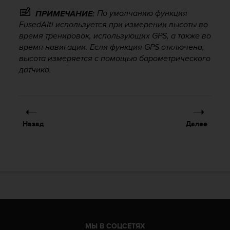
Р
По умолчанию функция
ПРИМЕЧАНИЕ:
у
к
FusedAlti используется при измерении высоты во
о
время тренировок, использующих GPS, а также во
в
время навигации. Если функция GPS отключена,
о
высота измеряется с помощью барометрического
д
датчика.
с
т
в
е
п
Назад
Далее
о
о
б
е
с
п
е
ч
е
н
МЫ В СОЦСЕТЯХ
и