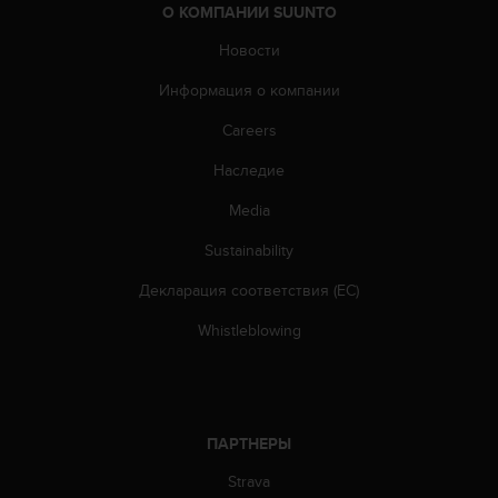
т
О КОМПАНИИ SUUNTO
в
е
Новости
т
Информация о компании
с
т
Careers
в
о
Наследие
в
а
Media
л
т
Sustainability
р
Декларация соответствия (ЕС)
е
б
Whistleblowing
о
в
а
н
и
ПАРТНЕРЫ
я
м
Strava
д