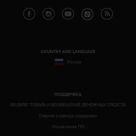
ю
д
о
с
т
у
п
н
COUNTRY AND LANGUAGE
о
с
Россия
т
и
в
е
б
ПОДДЕРЖКА
-
к
ВОЗВРАТ ТОВАРА И ВОЗМЕЩЕНИЕ ДЕНЕЖНЫХ СРЕДСТВ
о
н
Главная страница поддержки
т
Обновления ПО
е
н