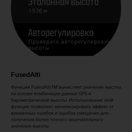
р
о
в
н
я
A
A
,
о
п
р
е
FusedAlti
д
е
л
Функция FusedAlti
TM
вычисляет значение высоты
е
на основе комбинации данных GPS и
н
барометрической высоты. Использование этой
н
функции позволяет минимизировать эффект от
о
временных ошибок и ошибок смещения для
г
получения более точного окончательного
о
значения высоты.
в