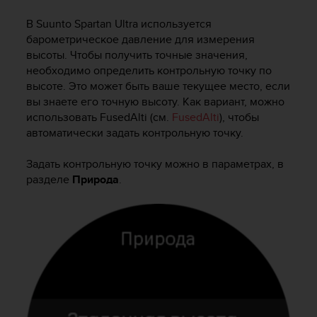
и
я
В
Suunto Spartan Ultra
используется
,
барометрическое давление для измерения
ч
высоты. Чтобы получить точные значения,
т
необходимо определить контрольную точку по
о
высоте. Это может быть ваше текущее место, если
б
ы
вы знаете его точную высоту. Как вариант, можно
э
использовать FusedAlti (см.
FusedAlti
), чтобы
т
автоматически задать контрольную точку.
о
т
Задать контрольную точку можно в параметрах, в
с
разделе
Природа
.
а
й
т
д
о
с
т
и
г
у