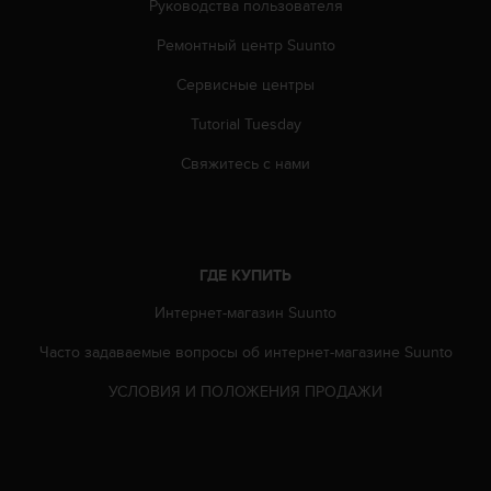
Руководства пользователя
т
а
Ремонтный центр Suunto
(
W
Сервисные центры
C
A
Tutorial Tuesday
G
Свяжитесь с нами
)
в
е
р
с
и
ГДЕ КУПИТЬ
и
Интернет-магазин Suunto
2
.
Часто задаваемые вопросы oб интернет-магазине Suunto
0
,
УСЛОВИЯ И ПОЛОЖЕНИЯ ПРОДАЖИ
и
с
о
о