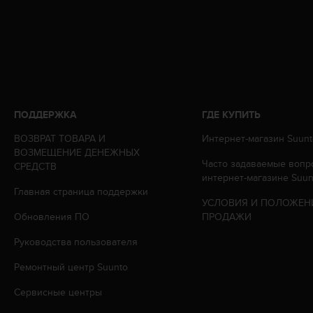
ю
д
о
с
т
у
п
н
ПОДДЕРЖКА
ГДЕ КУПИТЬ
о
с
ВОЗВРАТ ТОВАРА И
Интернет-магазин Suunt
т
ВОЗМЕЩЕНИЕ ДЕНЕЖНЫХ
Часто задаваемые вопр
и
СРЕДСТВ
интернет-магазине Suun
в
Главная страница поддержки
е
УСЛОВИЯ И ПОЛОЖЕН
б
Обновления ПО
ПРОДАЖИ
-
к
Руководства пользователя
о
н
Ремонтный центр Suunto
т
е
Сервисные центры
н