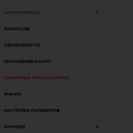
и
я
,
НАЧАЛО РАБОТЫ
ч
т
SUUNTOLINK
о
б
ы
ОБНОВЛЕНИЯ ПО
э
т
о
ПРИЛОЖЕНИЕ SUUNTO
т
с
а
СЕНСОРНЫЙ ЭКРАН И КНОПКИ
й
т
ЗНАЧКИ
д
о
с
НАСТРОЙКА ПАРАМЕТРОВ
т
и
г
ФУНКЦИИ
у