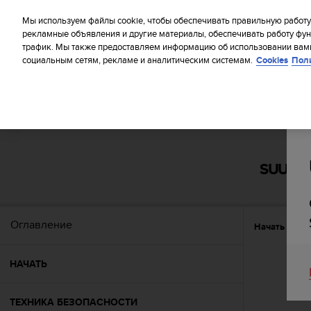
S
WE SH
u
Мы используем файлы cookie, чтобы обеспечивать правильную работу
u
рекламные объявления и другие материалы, обеспечивать работу фун
трафик. Мы также предоставляем информацию об использовании вами
n
социальным сетям, рекламе и аналитическим системам.
Cookies
Пол
t
o
п
р
и
Главная
Поддержка
Suunto Spartan Ultra
Руководство
л
а
г
SUUNTO
а
е
т
в
Оглавление
Начать
На
с
е
у
НАЧАТЬ
с
и
л
ТЕХНИКА БЕЗОПАСНОСТИ