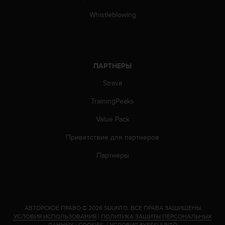
е
с
Whistleblowing
ь
в
с
л
у
ПАРТНЕРЫ
ж
б
Strava
у
TrainingPeaks
п
о
Value Pack
д
д
Приветствие для партнеров
е
р
Партнеры
ж
к
и
к
л
.
АВТОРСКОЕ ПРАВО © 2026 SUUNTO.
ВСЕ ПРАВА ЗАЩИЩЕНЫ.
и
УСЛОВИЯ ИСПОЛЬЗОВАНИЯ
|
ПОЛИТИКА ЗАЩИТЫ ПЕРСОНАЛЬНЫХ
е
ДАННЫХ
|
COOKIES
|
УСЛОВИЯ #YESSUUNTO