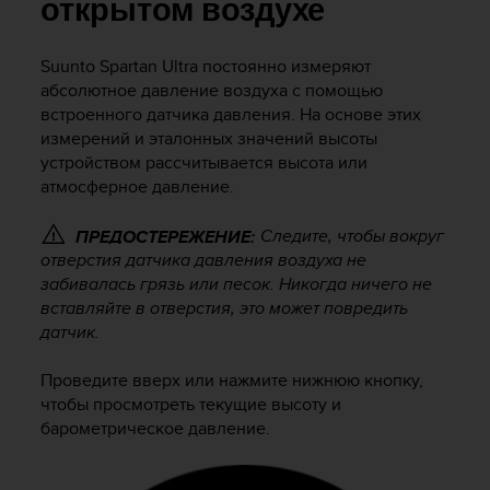
и
открытом воздухе
я
,
Suunto Spartan Ultra
постоянно измеряют
ч
абсолютное давление воздуха с помощью
т
о
встроенного датчика давления. На основе этих
б
измерений и эталонных значений высоты
ы
устройством рассчитывается высота или
э
атмосферное давление.
т
о
Следите, чтобы вокруг
ПРЕДОСТЕРЕЖЕНИЕ:
т
отверстия датчика давления воздуха не
с
забивалась грязь или песок. Никогда ничего не
а
вставляйте в отверстия, это может повредить
й
т
датчик.
д
о
Проведите вверх или нажмите нижнюю кнопку,
с
чтобы просмотреть текущие высоту и
т
барометрическое давление.
и
г
у