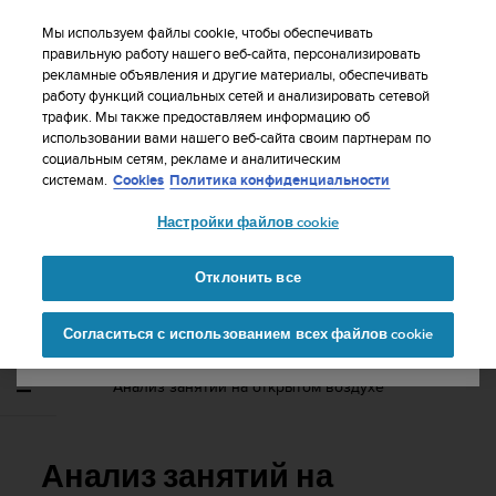
S
WE SHIP TO 75+ DESTINATIONS OVER THE
u
Мы используем файлы cookie, чтобы обеспечивать
WORLD:
CLICK HERE TO SELECT YOURS
u
правильную работу нашего веб-сайта, персонализировать
Ваша страна или регион:
рекламные объявления и другие материалы, обеспечивать
n
работу функций социальных сетей и анализировать сетевой
t
трафик. Мы также предоставляем информацию об
o
использовании вами нашего веб-сайта своим партнерам по
United States
п
социальным сетям, рекламе и аналитическим
р
Главная
Поддержка
Suunto Spartan Ultra
Руководство
системам.
Cookies
Политика конфиденциальности
и
пользователя - 2.6
Currency: $ (USD)
л
Настройки файлов cookie
а
Shipping only to United States
г
SUUNTO SPARTAN ULTRA
а
Отклонить все
РУКОВОДСТВО ПОЛЬЗОВАТЕЛЯ - 2.6
е
Изменить страну или
Продолжит
т
Согласиться с использованием всех файлов cookie
регион
ь
в
с
Анализ занятий на открытом воздухе
е
у
с
и
Анализ занятий на
л