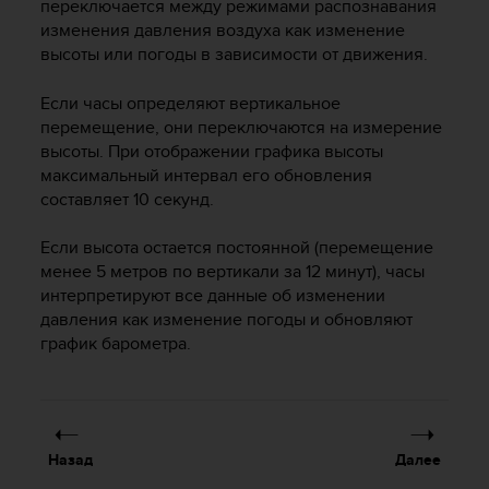
переключается между режимами распознавания
р
изменения давления воздуха как изменение
у
высоты или погоды в зависимости от движения.
г
и
Если часы определяют вертикальное
х
с
перемещение, они переключаются на измерение
т
высоты. При отображении графика высоты
а
максимальный интервал его обновления
н
составляет 10 секунд.
д
а
Если высота остается постоянной (перемещение
р
менее 5 метров по вертикали за 12 минут), часы
т
интерпретируют все данные об изменении
о
давления как изменение погоды и обновляют
в
график барометра.
д
о
с
т
у
п
Назад
Далее
н