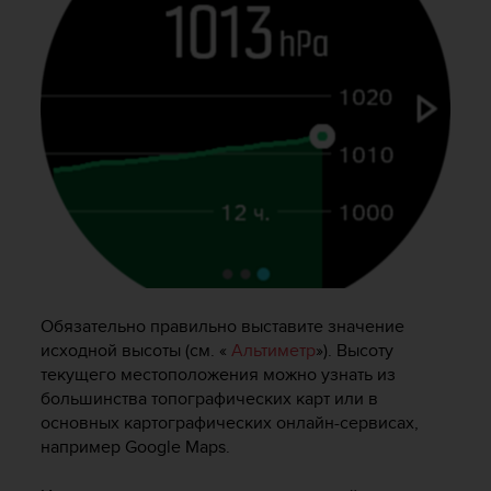
т
а
(
W
C
A
G
)
в
е
р
с
и
и
2
Обязательно правильно выставите значение
.
исходной высоты (см. «
Альтиметр
»). Высоту
0
текущего местоположения можно узнать из
,
большинства топографических карт или в
и
основных картографических онлайн-сервисах,
с
например Google Maps.
о
о