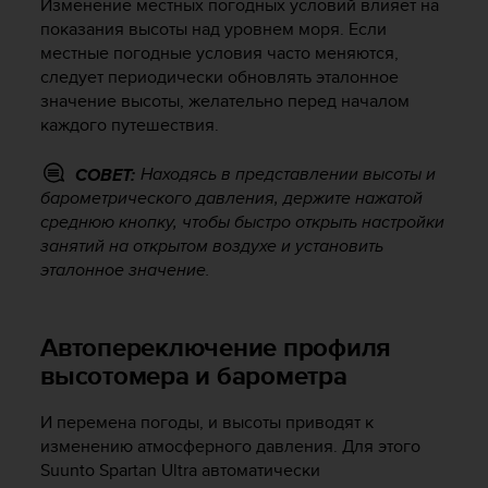
т
Изменение местных погодных условий влияет на
в
показания высоты над уровнем моря. Если
е
местные погодные условия часто меняются,
т
следует периодически обновлять эталонное
с
значение высоты, желательно перед началом
т
каждого путешествия.
в
о
Находясь в представлении высоты и
СОВЕТ:
в
барометрического давления, держите нажатой
а
л
среднюю кнопку, чтобы быстро открыть настройки
т
занятий на открытом воздухе и установить
р
эталонное значение.
е
б
о
Автопереключение профиля
в
высотомера и барометра
а
н
и
И перемена погоды, и высоты приводят к
я
изменению атмосферного давления. Для этого
м
Suunto Spartan Ultra
автоматически
д