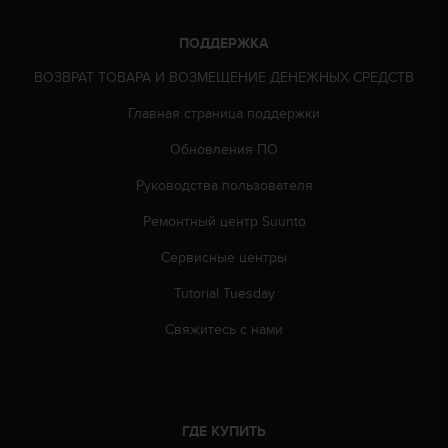
к
и
ПОДДЕРЖКА
е
ВОЗВРАТ ТОВАРА И ВОЗМЕЩЕНИЕ ДЕНЕЖНЫХ СРЕДСТВ
-
л
Главная страница поддержки
и
б
Обновления ПО
о
п
Руководства пользователя
р
о
Ремонтный центр Suunto
б
Сервисные центры
л
е
Tutorial Tuesday
м
ы
Свяжитесь с нами
с
д
о
с
т
ГДЕ КУПИТЬ
у