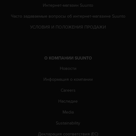
п
Интернет-магазин Suunto
о
м
Часто задаваемые вопросы oб интернет-магазине Suunto
к
УСЛОВИЯ И ПОЛОЖЕНИЯ ПРОДАЖИ
э
т
о
м
у
с
О КОМПАНИИ SUUNTO
а
Новости
й
т
Информация о компании
у
,
Careers
о
б
Наследие
р
Media
а
т
Sustainability
и
т
Декларация соответствия (ЕС)