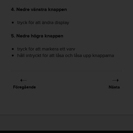
i
4. Nedre vänstra knappen
n
e
tryck för att ändra display
s
(
W
5. Nedre högra knappen
C
A
tryck för att markera ett varv
G
håll intryckt för att låsa och låsa upp knapparna
)
2
.
0
o
Föregående
Nästa
c
h
a
n
d
r
a
r