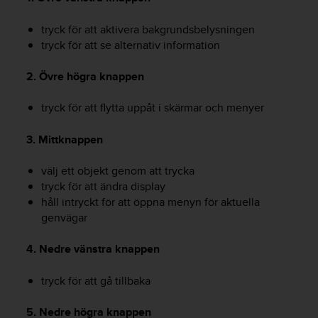
v
å
tryck för att aktivera bakgrundsbelysningen
A
tryck för att se alternativ information
A
i
2. Övre högra knappen
e
n
tryck för att flytta uppåt i skärmar och menyer
l
i
g
3. Mittknappen
h
e
välj ett objekt genom att trycka
t
tryck för att ändra display
m
håll intryckt för att öppna menyn för aktuella
e
genvägar
d
W
4. Nedre vänstra knappen
e
b
C
tryck för att gå tillbaka
o
n
5. Nedre högra knappen