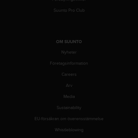
n
Suunto Pro Club
s
t
p
å
+
1
OM SUUNTO
8
Nyheter
5
5
Företagsinformation
2
5
Careers
8
0
Arv
9
Media
0
0
Sustainability
(
a
EU-försäkran om överensstämmelse
v
g
Whistleblowing
i