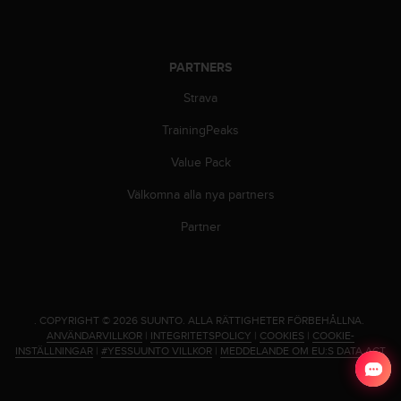
f
t
s
f
PARTNERS
r
i
Strava
t
TrainingPeaks
t
i
Value Pack
U
S
Välkomna alla nya partners
A
)
Partner
o
m
d
u
h
.
COPYRIGHT © 2026 SUUNTO.
ALLA RÄTTIGHETER FÖRBEHÅLLNA.
a
ANVÄNDARVILLKOR
|
INTEGRITETSPOLICY
|
COOKIES
|
COOKIE-
r
INSTÄLLNINGAR
|
#YESSUUNTO VILLKOR
|
MEDDELANDE OM EU:S DATA ACT
p
r
o