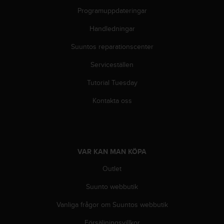
g
Programuppdateringar
h
e
Handledningar
t
.
Suuntos reparationscenter
K
o
Serviceställen
n
t
Tutorial Tuesday
a
Kontakta oss
k
t
a
v
å
r
VAR KAN MAN KÖPA
k
Outlet
u
n
Suunto webbutik
d
t
Vanliga frågor om Suuntos webbutik
j
ä
Försäljningsvillkor