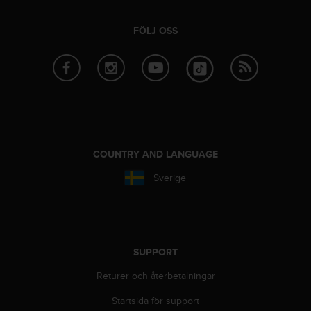
i
k
FÖLJ OSS
t
l
i
n
j
e
r
f
ö
COUNTRY AND LANGUAGE
r
t
Sverige
i
l
l
g
ä
SUPPORT
n
g
Returer och återbetalningar
l
i
Startsida för support