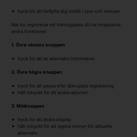
t
e
tryck för att förflytta dig nedåt i vyer och menyer
n
t
När du registrerar ett träningspass så har knapparna
A
andra funktioner:
c
c
e
1. Övre vänstra knappen
s
s
tryck för att se alternativ information
i
b
2. Övre högra knappen
i
l
tryck för att pausa eller återuppta registrering
i
håll intryckt för att ändra aktivitet
t
y
3. Mittknappen
G
u
i
tryck för att ändra display
d
håll intryckt för att öppna menyn för aktuella
e
alternativ
l