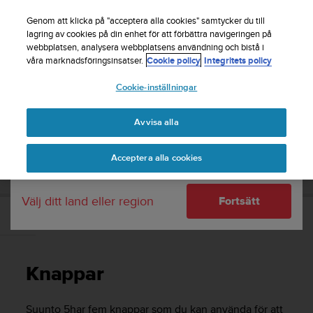
S
Registrera dig för nyhetsbrevet och få 5% rabatt
|
u
Genom att klicka på "acceptera alla cookies" samtycker du till
Gratis returfrakt
u
lagring av cookies på din enhet för att förbättra navigeringen på
Ditt land eller region:
webbplatsen, analysera webbplatsens användning och bistå i
n
våra marknadsföringsinsatser.
Cookie policy
Integritets policy
t
o
Cookie-inställningar
United States
s
t
Home
Support
Suunto 5
Användarhandbok
r
Avvisa alla
Currency: $ (USD)
ä
v
Shipping only to United States
SUUNTO 5 ANVÄNDARHANDBOK
Acceptera alla cookies
a
r
e
Välj ditt land eller region
Fortsätt
f
t
Knappar
e
r
a
Knappar
t
t
d
Suunto 5
har fem knappar som du kan använda för att