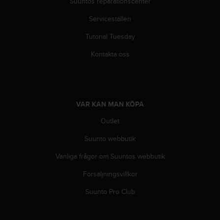
Suuntos reparationscenter
i
n
Serviceställen
e
Tutorial Tuesday
s
(
Kontakta oss
W
C
A
G
)
VAR KAN MAN KÖPA
2
.
Outlet
0
o
Suunto webbutik
c
h
Vanliga frågor om Suuntos webbutik
a
Försäljningsvillkor
n
d
Suunto Pro Club
r
a
r