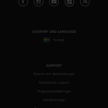
t
e
n
t
A
c
c
COUNTRY AND LANGUAGE
e
Sverige
s
s
i
b
i
l
SUPPORT
i
t
Returer och återbetalningar
y
Startsida för support
G
u
Programuppdateringar
i
d
Handledningar
e
l