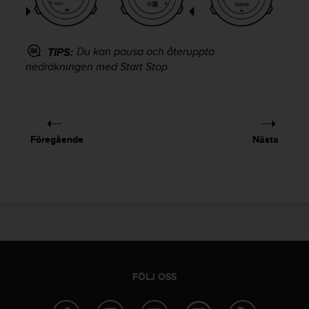
v
å
A
Du kan pausa och återuppta
A
TIPS:
i
nedräkningen med
Start Stop
.
e
n
l
i
g
Föregående
Nästa
h
e
t
m
e
d
W
e
b
C
FÖLJ OSS
o
n