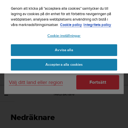
S
Registrera dig för nyhetsbrevet och få 5% rabatt
|
u
Genom att klicka på "acceptera alla cookies" samtycker du till
Gratis returfrakt
u
lagring av cookies på din enhet för att förbättra navigeringen på
Ditt land eller region:
webbplatsen, analysera webbplatsens användning och bistå i
n
våra marknadsföringsinsatser.
Cookie policy
Integritets policy
t
o
Cookie-inställningar
United States
s
t
Home
Support
Suunto Ambit3 Run
Användarhandbok - 2.5
r
Avvisa alla
Currency: $ (USD)
ä
v
Shipping only to United States
SUUNTO AMBIT3 RUN
Acceptera alla cookies
a
ANVÄNDARHANDBOK - 2.5
r
e
Välj ditt land eller region
Fortsätt
f
t
Nedräknare
e
r
a
t
Nedräknare
t
d