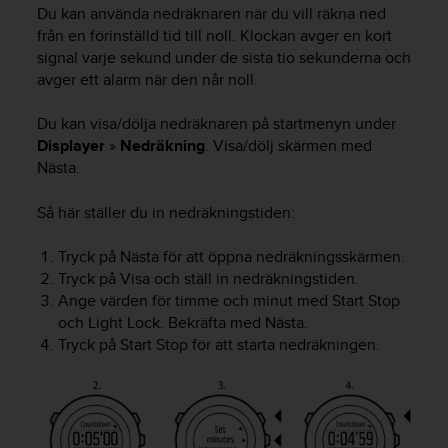
e
Du kan använda nedräknaren när du vill räkna ned
n
från en förinställd tid till noll. Klockan avger en kort
n
signal varje sekund under de sista tio sekunderna och
a
avger ett alarm när den når noll.
w
e
b
Du kan visa/dölja nedräknaren på startmenyn under
b
Displayer
»
Nedräkning
. Visa/dölj skärmen med
p
Nästa
.
l
a
Så här ställer du in nedräkningstiden:
t
s
Tryck på
Nästa
för att öppna nedräkningsskärmen.
s
Tryck på
Visa
och ställ in nedräkningstiden.
k
Ange värden för timme och minut med
Start Stop
a
u
och
Light Lock
. Bekräfta med
Nästa
.
p
Tryck på
Start Stop
för att starta nedräkningen.
p
n
å
n
i