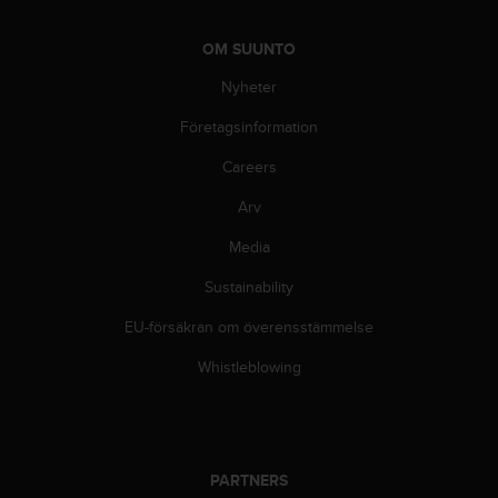
i
k
OM SUUNTO
t
l
Nyheter
i
n
Företagsinformation
j
e
Careers
r
Arv
f
ö
Media
r
t
Sustainability
i
l
EU-försäkran om överensstämmelse
l
g
Whistleblowing
ä
n
g
l
i
PARTNERS