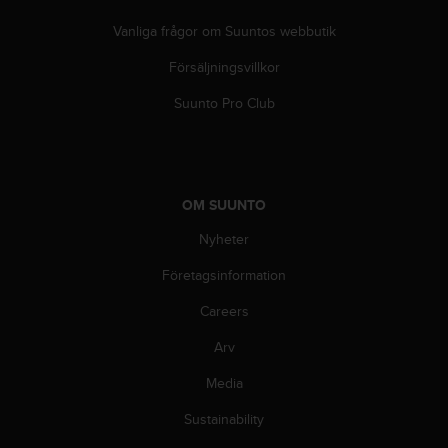
i
Vanliga frågor om Suuntos webbutik
n
e
Försäljningsvillkor
s
(
Suunto Pro Club
W
C
A
G
)
OM SUUNTO
2
.
Nyheter
0
Företagsinformation
o
c
Careers
h
a
Arv
n
d
Media
r
a
Sustainability
r