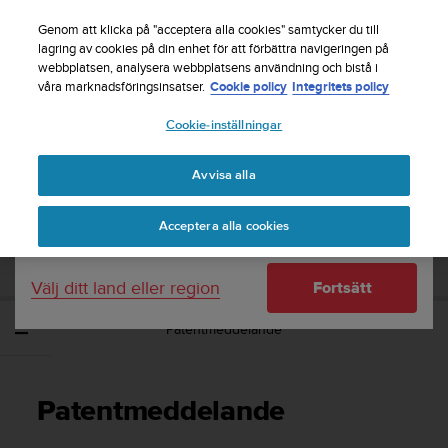
S
Registrera dig för nyhetsbrevet och få 5% rabatt
|
u
Genom att klicka på "acceptera alla cookies" samtycker du till
Gratis returfrakt
u
lagring av cookies på din enhet för att förbättra navigeringen på
Ditt land eller region:
webbplatsen, analysera webbplatsens användning och bistå i
n
våra marknadsföringsinsatser.
Cookie policy
Integritets policy
t
o
Cookie-inställningar
United States
s
t
Home
Support
Suunto Ambit3 Run
Användarhandbok - 2.5
r
Avvisa alla
Currency: $ (USD)
ä
v
Shipping only to United States
SUUNTO AMBIT3 RUN
Acceptera alla cookies
a
ANVÄNDARHANDBOK - 2.5
r
e
Välj ditt land eller region
Fortsätt
f
t
Patentmeddelande
e
r
a
t
Patentmeddelande
t
d