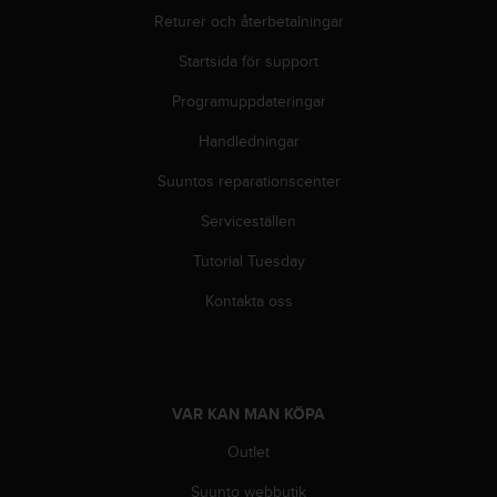
t
Returer och återbetalningar
e
n
Startsida för support
t
A
Programuppdateringar
c
c
Handledningar
e
Suuntos reparationscenter
s
s
Serviceställen
i
b
Tutorial Tuesday
i
l
Kontakta oss
i
t
y
G
u
VAR KAN MAN KÖPA
i
d
Outlet
e
Suunto webbutik
l