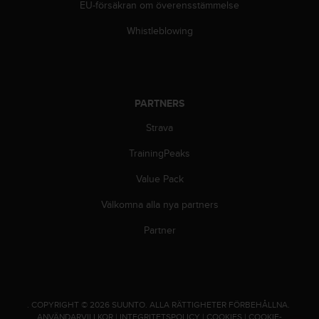
EU-försäkran om överensstämmelse
i
k
Whistleblowing
t
l
i
n
j
PARTNERS
e
r
Strava
f
ö
TrainingPeaks
r
t
Value Pack
i
Välkomna alla nya partners
l
l
Partner
g
ä
n
g
l
.
COPYRIGHT © 2026 SUUNTO.
ALLA RÄTTIGHETER FÖRBEHÅLLNA.
i
ANVÄNDARVILLKOR
|
INTEGRITETSPOLICY
|
COOKIES
|
COOKIE-