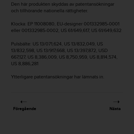
e
Den här produkten skyddas av patentansökningar
n
och tillhörande nationella rättigheter.
n
a
Klocka: EP 11008080, EU-designer 001332985-0001
w
eller 001332985-0002, US 61/649,617, US 61/649,632
e
b
b
Pulsbälte: US 13/071,624, US 13/832,049, US
p
13/832,598, US 13/917,668, US 13/397,872, USD
l
667,127, US 8,386,009, US 8,750,959, US 8,814,574,
a
US 8,886,281
t
s
Ytterligare patentansökningar har lämnats in.
s
k
a
u
p
p
Föregående
Nästa
n
å
n
i