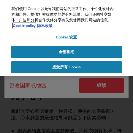
S
u
我们使用 Cookie 以允许我们网站的正常工作、个性化设计内
u
容和广告、提供社交媒体功能并分析流量。我们还同社交媒
选择国家或地区：
体、广告和分析合作伙伴分享有关您使用我们网站的信息。
n
主页
支持
Suunto 3 Fitness
用户指南
Cookie policy
隐私政策
t
o
Cookie 设置
United States
致
力
SUUNTO 3 FITNESS 用户指南
于
全部拒绝
Currency: $ (USD)
使
本
Shipping only to United States
接受所有 Cookie
网
光学心率
站
达
更改国家或地区
继续
到
W
光学心率
e
b
内
腕部光学心率测量是一种轻松、便捷的心率跟踪方
容
法。心率测量的最佳结果可能受以下因素影响：
可
访
腕表必须直接紧贴皮肤佩戴。无论衣物有多薄，传