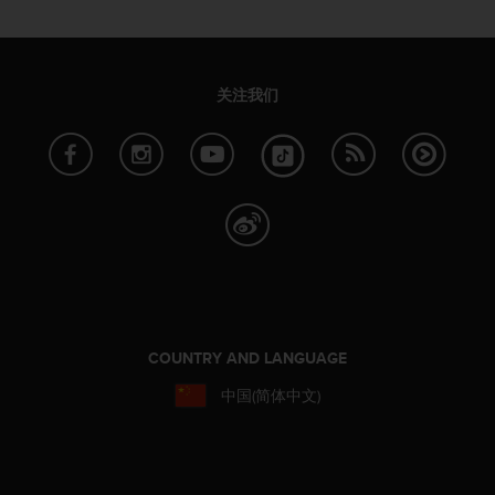
本
网
站
信
息
关注我们
时
遇
到
任
何
问
题
，
请
联
系
COUNTRY AND LANGUAGE
我
们
中国(简体中文)
的
客
户
服
务