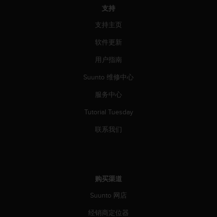
支持
人
员
支持主页
，
联
软件更新
系
方
用户指南
式
：
Suunto 维修中心
美
服务中心
国
+
Tutorial Tuesday
1
8
联系我们
5
5
2
5
8
购买渠道
0
9
Suunto 网店
0
0
经销商定位器