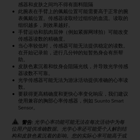
问
感器和皮肤之间均不得有面料阻隔
性
此腕表在手臂上的佩戴位置可能需要高于正常的腕
指
表佩戴位置。传感器读取经过组织的血流。读取的
南
组织越多，则效果越好。
(
W
手臂运动和肌肉屈伸（例如紧握网球拍）可能改变
C
传感器读数的精确度。
A
当心率较低时，传感器可能无法提供稳定的读数。
G
在开始记录前，进行几分钟的短暂热身会有所帮
)
助。
2
皮肤色素沉着和纹身会阻隔光线，并导致光学传感
.
器读数不可靠。
0
光学传感器可能无法为游泳活动提供准确的心率读
所
数。
定
要获得更高精确度和更快心率变化响应，我们建议
义
的
使用兼容的胸部心率传感器，例如 Suunto Smart
A
Sensor。
A
级
光学心率功能可能无法在每次活动中为每
警告:
一
位用户提供准确数据。光学心率还可能受个人解剖结
致
构和皮肤色素沉着的影响。您的实际心率可能高于或
性