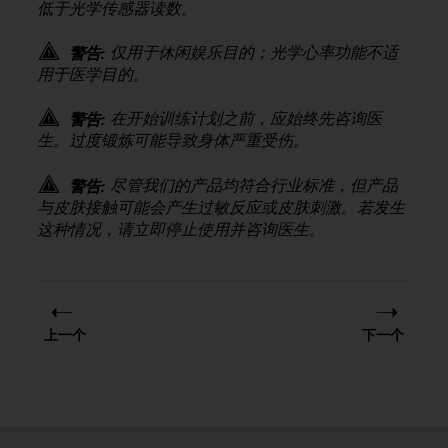
低于光学传感器读数。
，
同
仅用于休闲娱乐目的；光学心率功能不适
警告:
时
确
用于医学目的。
保
符
在开始训练计划之前，应始终先咨询医
警告:
合
生。过度锻炼可能导致身体严重受伤。
其
他
尽管我们的产品均符合行业标准，但产品
警告:
可
与皮肤接触可能会产生过敏反应或皮肤刺激。若发生
访
这种情况，请立即停止使用并咨询医生。
问
性
标
准
。
如
上一个
下一个
果
您
在
访
问