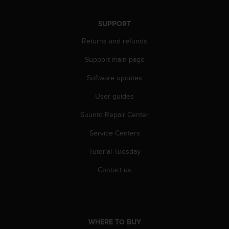
s
(
SUPPORT
W
C
Returns and refunds
A
G
Support main page
)
2
Software updates
.
User guides
0
a
Suunto Repair Center
n
d
Service Centers
a
c
Tutorial Tuesday
h
i
Contact us
e
v
i
n
g
WHERE TO BUY