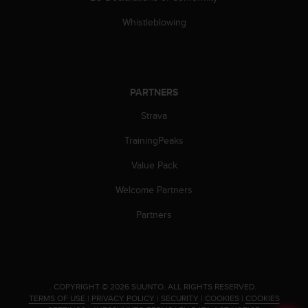
s
Whistleblowing
s
i
b
i
l
i
PARTNERS
t
Strava
y
s
TrainingPeaks
t
a
Value Pack
n
d
Welcome Partners
a
Partners
r
d
s
.
P
l
.
COPYRIGHT © 2026 SUUNTO.
ALL RIGHTS RESERVED.
e
TERMS OF USE
|
PRIVACY POLICY
|
SECURITY
|
COOKIES
|
COOKIES