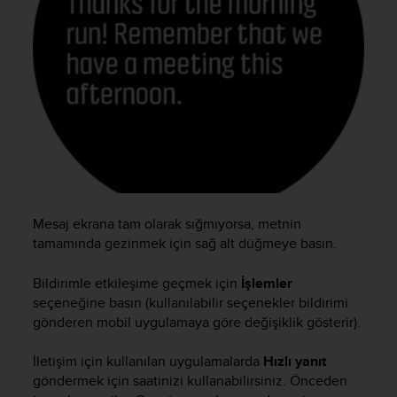
e
f
o
r
t
h
i
s
w
e
b
s
Mesaj ekrana tam olarak sığmıyorsa, metnin
i
t
tamamında gezinmek için sağ alt düğmeye basın.
e
i
Bildirimle etkileşime geçmek için
İşlemler
n
seçeneğine basın (kullanılabilir seçenekler bildirimi
c
gönderen mobil uygulamaya göre değişiklik gösterir).
o
n
İletişim için kullanılan uygulamalarda
Hızlı yanıt
f
göndermek için saatinizi kullanabilirsiniz. Önceden
o