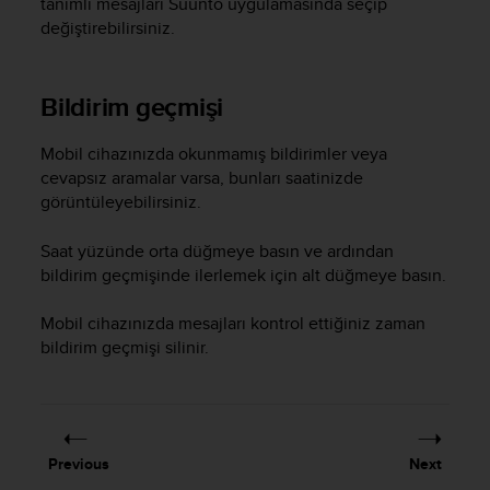
tanımlı mesajları Suunto uygulamasında seçip
r
değiştirebilirsiniz.
m
a
n
c
Bildirim geçmişi
e
w
Mobil cihazınızda okunmamış bildirimler veya
i
cevapsız aramalar varsa, bunları saatinizde
t
görüntüleyebilirsiniz.
h
t
h
Saat yüzünde orta düğmeye basın ve ardından
e
bildirim geçmişinde ilerlemek için alt düğmeye basın.
W
e
Mobil cihazınızda mesajları kontrol ettiğiniz zaman
b
bildirim geçmişi silinir.
C
o
n
t
e
Previous
Next
n
t