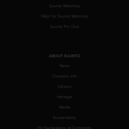
c
Suunto Webshop
o
m
FAQs for Suunto Webshop
p
l
Suunto Pro Club
i
a
n
c
e
ABOUT SUUNTO
w
i
News
t
h
Company info
o
Careers
t
h
Heritage
e
r
Media
a
c
Sustainability
c
e
EU Declarations of Conformity