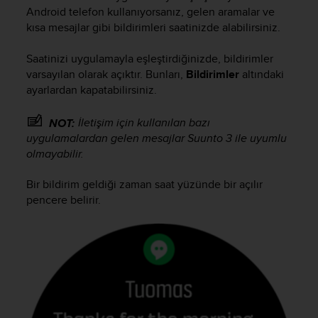
i
Android telefon kullanıyorsanız, gelen aramalar ve
e
kısa mesajlar gibi bildirimleri saatinizde alabilirsiniz.
v
i
n
Saatinizi uygulamayla eşleştirdiğinizde, bildirimler
g
varsayılan olarak açıktır. Bunları,
Bildirimler
altındaki
L
ayarlardan kapatabilirsiniz.
e
v
İletişim için kullanılan bazı
NOT:
e
uygulamalardan gelen mesajlar
Suunto 3
ile uyumlu
l
olmayabilir.
A
A
Bir bildirim geldiği zaman saat yüzünde bir açılır
c
pencere belirir.
o
n
f
o
r
m
a
n
c