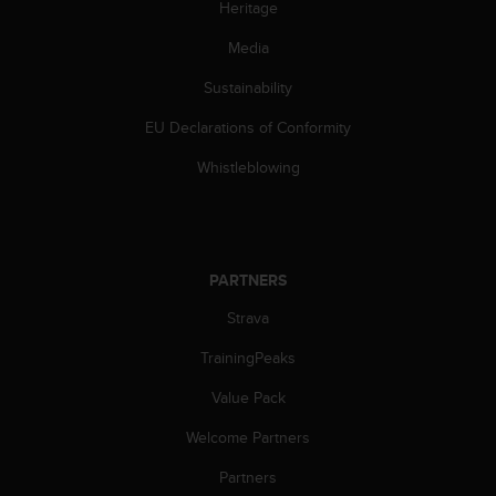
Heritage
s
(
Media
W
C
Sustainability
A
G
EU Declarations of Conformity
)
2
Whistleblowing
.
0
a
n
d
PARTNERS
a
Strava
c
h
TrainingPeaks
i
e
Value Pack
v
i
Welcome Partners
n
g
Partners