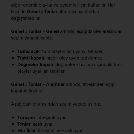
i
diğer önemli olaylar ve eylemler için kullanılır. Her
e
ikisi de
Genel
»
Tonlar
altındaki ayarlardan
v
değiştirilebilir.
i
n
g
Genel
»
Tonlar
»
Genel
altında, aşağıdakiler arasından
L
seçim yapabilirsiniz:
e
v
Tümü açık
: tüm olaylar bir uyarıyı tetikler
e
Tümü kapalı
: hiçbir olay uyarı tetiklemez
l
Düğmeler kapalı
: düğmelere basma dışındaki tüm
A
olaylar uyarıları tetikler.
A
c
Genel
»
Tonlar
»
Alarmlar
altında, titreşimleri açıp
o
n
kapatabilirsiniz.
f
o
Aşağıdakiler arasından seçim yapabilirsiniz:
r
m
Titreşim
: titreşimli uyarı
a
Tonlar
: sesli uyarı
n
Her İkisi
: titreşimli ve sesli uyarı.
c