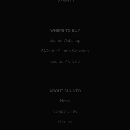
Contact us
A
c
c
e
s
WHERE TO BUY
s
i
Suunto Webshop
b
FAQs for Suunto Webshop
i
l
Suunto Pro Club
i
t
y
G
u
ABOUT SUUNTO
i
d
News
e
l
Company info
i
n
Careers
e