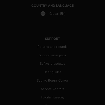
r
COUNTRY AND LANGUAGE
m
a
Global (EN)
n
c
e
w
i
SUPPORT
t
h
Returns and refunds
t
h
Support main page
e
W
Software updates
e
b
User guides
C
Suunto Repair Center
o
n
Service Centers
t
e
Tutorial Tuesday
n
t