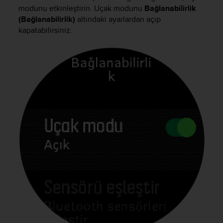
i
modunu etkinleştirin. Uçak modunu
Bağlanabilirlik
e
(Bağlanabilirlik)
altındaki ayarlardan açıp
v
kapatabilirsiniz.
i
n
g
L
e
v
e
l
A
A
c
o
n
f
o
r
m
a
n
c