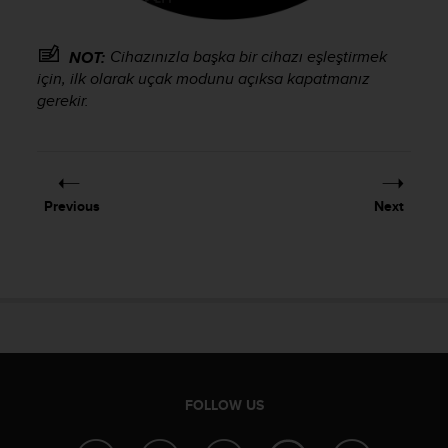
e
f
o
Cihazınızla başka bir cihazı eşleştirmek
NOT:
r
için, ilk olarak uçak modunu açıksa kapatmanız
t
gerekir.
h
i
s
w
e
Previous
Next
b
s
i
t
e
i
n
c
o
n
FOLLOW US
f
o