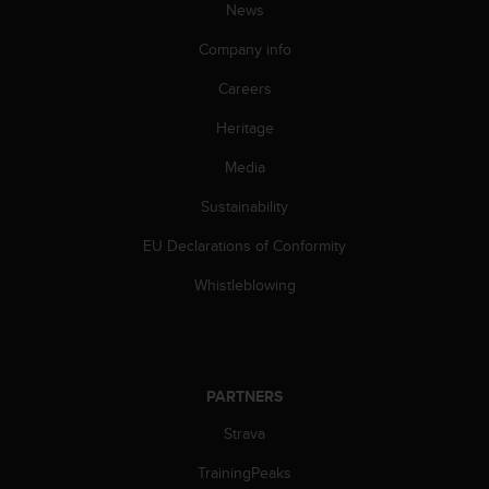
s
News
(
Company info
W
C
Careers
A
G
Heritage
)
2
Media
.
0
Sustainability
a
EU Declarations of Conformity
n
d
Whistleblowing
a
c
h
i
e
PARTNERS
v
i
Strava
n
g
TrainingPeaks