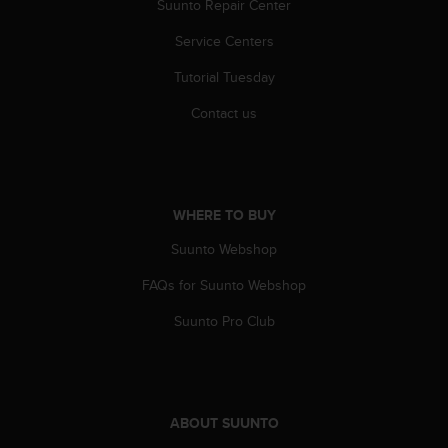
Suunto Repair Center
A
c
Service Centers
c
e
Tutorial Tuesday
s
Contact us
s
i
b
i
l
WHERE TO BUY
i
t
Suunto Webshop
y
G
FAQs for Suunto Webshop
u
i
Suunto Pro Club
d
e
l
i
n
ABOUT SUUNTO
e