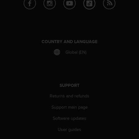
r
m
a
n
c
e
w
COUNTRY AND LANGUAGE
i
t
Global (EN)
h
t
h
e
W
SUPPORT
e
b
Returns and refunds
C
o
Support main page
n
Software updates
t
e
User guides
n
t