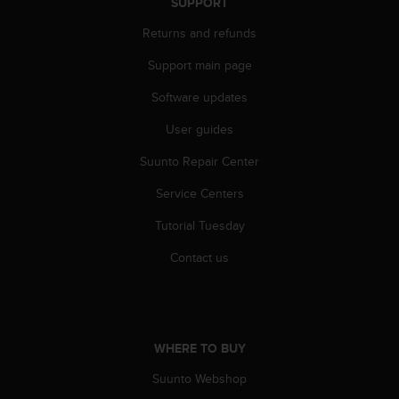
SUPPORT
A
Returns and refunds
c
c
Support main page
e
s
Software updates
s
i
User guides
b
i
Suunto Repair Center
l
Service Centers
i
t
Tutorial Tuesday
y
G
Contact us
u
i
d
e
l
WHERE TO BUY
i
n
Suunto Webshop
e