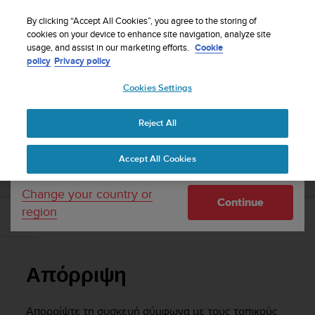
S
WE SHIP TO 75+ DESTINATIONS OVER THE
u
By clicking “Accept All Cookies”, you agree to the storing of
WORLD:
CLICK HERE TO SELECT YOURS
u
cookies on your device to enhance site navigation, analyze site
Your country or region:
usage, and assist in our marketing efforts.
Cookie
n
policy
Privacy policy
t
o
Cookies Settings
United States
i
s
Home
Support
Suunto 7
Οδηγός Χρήσης
c
Reject All
Currency: $ (USD)
o
m
Shipping only to United States
SUUNTO 7 ΟΔΗΓΌΣ ΧΡΉΣΗΣ
Accept All Cookies
m
i
t
Change your country or
Continue
t
region
e
Απόρριψη
d
t
o
Απόρριψη
a
c
h
Απορρίψτε τη συσκευή σύμφωνα με τους τοπικούς