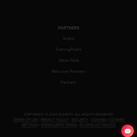
c
o
m
p
l
PARTNERS
i
a
Strava
n
TrainingPeaks
c
e
Value Pack
w
i
Welcome Partners
t
h
Partners
o
t
h
e
r
.
COPYRIGHT © 2026 SUUNTO.
ALL RIGHTS RESERVED.
a
TERMS OF USE
|
PRIVACY POLICY
|
SECURITY
|
COOKIES
|
COOKIES
c
SETTINGS
|
#YESSUUNTO TERMS
|
EU DATA ACT NOTICE
c
e