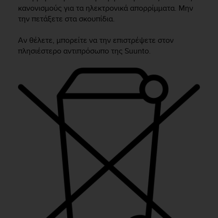
i
κανονισμούς για τα ηλεκτρονικά απορρίμματα. Μην
e
την πετάξετε στα σκουπίδια.
v
i
n
Αν θέλετε, μπορείτε να την επιστρέψετε στον
g
πλησιέστερο αντιπρόσωπο της Suunto.
L
e
v
e
l
A
A
c
o
n
f
o
r
m
a
n
c