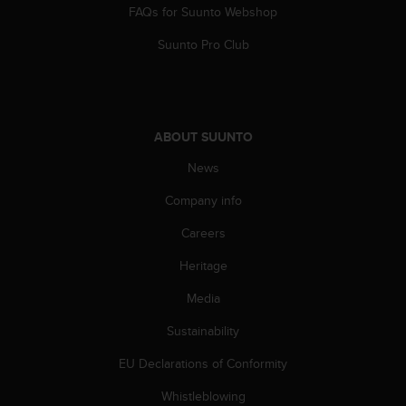
s
FAQs for Suunto Webshop
(
Suunto Pro Club
W
C
A
G
)
2
ABOUT SUUNTO
.
News
0
a
Company info
n
d
Careers
a
c
Heritage
h
Media
i
e
Sustainability
v
i
EU Declarations of Conformity
n
g
Whistleblowing