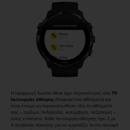
e
f
o
r
t
h
i
s
w
e
b
s
i
t
e
i
Η εφαρμογή Suunto Wear έχει περισσότερες από
70
n
λειτουργίες άθλησης
(διαφορετικά αθλήματα) και
c
είναι έτοιμη να παρακολουθήσει όλα τα αθλήματά
o
σας – τρέξιμο, ποδηλασία, κολύμβηση, πεζοπορία –
n
εσείς επιλέγετε. Κάθε λειτουργία άθλησης έχει 2 με
f
4 προβολές άσκησης για να εμφανίζει τα πιο συναφή
o