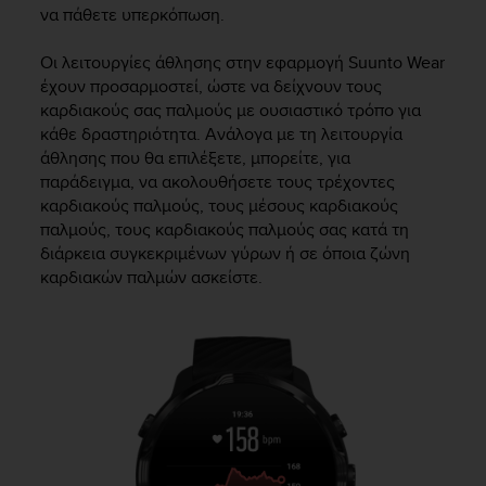
a
να πάθετε υπερκόπωση.
s
e
Οι λειτουργίες άθλησης στην εφαρμογή Suunto Wear
c
έχουν προσαρμοστεί, ώστε να δείχνουν τους
o
καρδιακούς σας παλμούς με ουσιαστικό τρόπο για
n
κάθε δραστηριότητα. Ανάλογα με τη λειτουργία
t
άθλησης που θα επιλέξετε, μπορείτε, για
a
c
παράδειγμα, να ακολουθήσετε τους τρέχοντες
t
καρδιακούς παλμούς, τους μέσους καρδιακούς
C
παλμούς, τους καρδιακούς παλμούς σας κατά τη
u
διάρκεια συγκεκριμένων γύρων ή σε όποια ζώνη
s
καρδιακών παλμών ασκείστε.
t
o
m
e
r
S
e
r
v
i