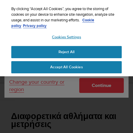
S
WE SHIP TO 75+ DESTINATIONS OVER THE
u
By clicking “Accept All Cookies”, you agree to the storing of
WORLD:
CLICK HERE TO SELECT YOURS
u
cookies on your device to enhance site navigation, analyze site
Your country or region:
usage, and assist in our marketing efforts.
Cookie
n
policy
Privacy policy
t
o
Cookies Settings
United States
i
s
Home
Support
Suunto 7
Οδηγός Χρήσης
c
Reject All
Currency: $ (USD)
o
m
Shipping only to United States
SUUNTO 7 ΟΔΗΓΌΣ ΧΡΉΣΗΣ
Accept All Cookies
m
i
t
Change your country or
Continue
t
region
e
Διαφορετικά αθλήματα και μετρήσεις
d
t
o
Διαφορετικά αθλήματα και
a
c
μετρήσεις
h