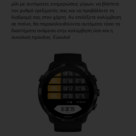
μίλι με αυτόματες ενημερώσεις γύρων, να βλέπετε
A
τον ρυθμό τρεξίματός σας και να προβάλλετε τη
c
διαδρομή σας στον χάρτη. Αν επιλέξετε κολύμβηση
c
e
σε πισίνα, θα παρακολουθούνται αυτόματα τόσο τα
s
διαστήματα ανάμεσα στην κολύμβηση όσο και η
s
συνολική πρόοδος. Εύκολα!
i
b
i
l
i
t
y
G
u
i
d
e
l
i
n
e