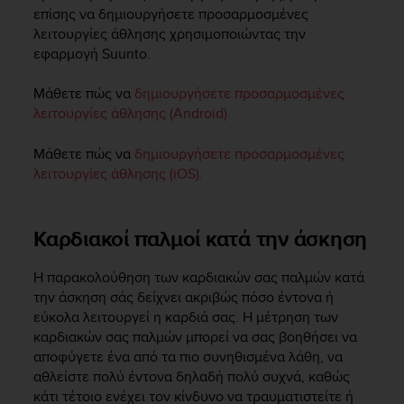
s
επίσης να δημιουργήσετε προσαρμοσμένες
s
λειτουργίες άθλησης χρησιμοποιώντας την
i
εφαρμογή Suunto.
b
i
Μάθετε πώς να
δημιουργήσετε προσαρμοσμένες
l
λειτουργίες άθλησης (Android).
i
t
Μάθετε πώς να
δημιουργήσετε προσαρμοσμένες
y
λειτουργίες άθλησης (iOS).
s
t
a
n
Καρδιακοί παλμοί κατά την άσκηση
d
a
Η παρακολούθηση των καρδιακών σας παλμών κατά
r
την άσκηση σάς δείχνει ακριβώς πόσο έντονα ή
d
εύκολα λειτουργεί η καρδιά σας. Η μέτρηση των
s
καρδιακών σας παλμών μπορεί να σας βοηθήσει να
.
P
αποφύγετε ένα από τα πιο συνηθισμένα λάθη, να
l
αθλείστε πολύ έντονα δηλαδή πολύ συχνά, καθώς
e
κάτι τέτοιο ενέχει τον κίνδυνο να τραυματιστείτε ή