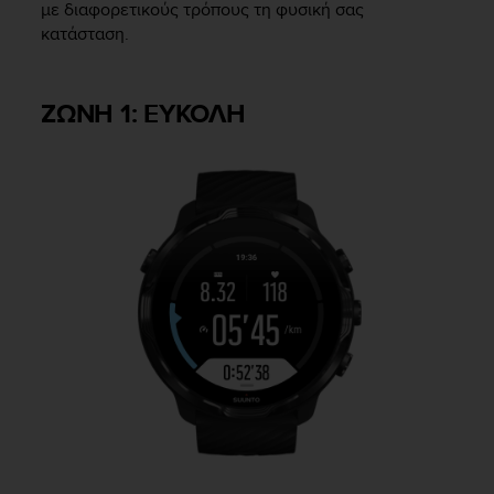
με διαφορετικούς τρόπους τη φυσική σας
n
κατάσταση.
o
n
t
h
ΖΩΝΗ 1: ΕΥΚΟΛΗ
i
s
w
e
b
s
i
t
e
.