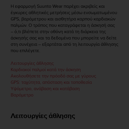
i
Η εφαρμογή Suunto Wear παρέχει ακριβείς και
e
v
έγκυρες αθλητικές μετρήσεις μέσω ενσωματωμένου
i
GPS, βαρόμετρου και αισθητήρα καρπού καρδιακών
n
παλμών. Ο τρόπος που καταγράφεται η άσκησή σας
g
– ό,τι βλέπετε στην οθόνη κατά τη διάρκεια της
L
άσκησής σας και τα δεδομένα που μπορείτε να δείτε
e
στη συνέχεια – εξαρτάται από τη λειτουργία άθλησης
v
που επιλέγετε.
e
l
Λειτουργίες άθλησης
A
Καρδιακοί παλμοί κατά την άσκηση
A
c
Ακολουθήσετε την πρόοδό σας με γύρους
o
GPS: ταχύτητα, απόσταση και τοποθεσία
n
Υψόμετρο, ανάβαση και κατάβαση
f
Βαρόμετρο
o
r
m
Λειτουργίες άθλησης
a
n
c