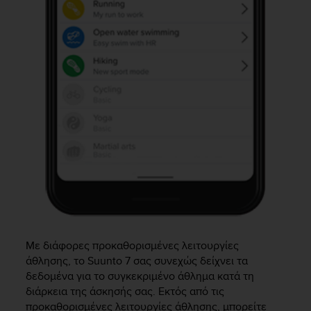
c
o
m
p
l
i
a
n
c
e
w
i
t
h
o
t
h
e
Με διάφορες προκαθορισμένες λειτουργίες
r
άθλησης, το
Suunto 7
σας συνεχώς δείχνει τα
a
δεδομένα για το συγκεκριμένο άθλημα κατά τη
c
διάρκεια της άσκησής σας. Εκτός από τις
c
προκαθορισμένες λειτουργίες άθλησης, μπορείτε
e