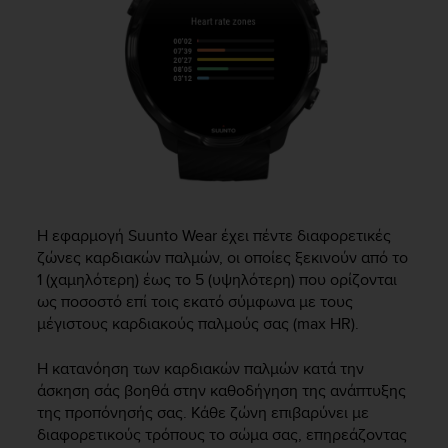
s
u
e
s
a
c
c
e
s
s
i
n
Η εφαρμογή Suunto Wear έχει πέντε διαφορετικές
g
ζώνες καρδιακών παλμών, οι οποίες ξεκινούν από το
i
1 (χαμηλότερη) έως το 5 (υψηλότερη) που ορίζονται
n
ως ποσοστό επί τοις εκατό σύμφωνα με τους
f
o
μέγιστους καρδιακούς παλμούς σας (max HR).
r
m
Η κατανόηση των καρδιακών παλμών κατά την
a
άσκηση σάς βοηθά στην καθοδήγηση της ανάπτυξης
t
της προπόνησής σας. Κάθε ζώνη επιβαρύνει με
i
διαφορετικούς τρόπους το σώμα σας, επηρεάζοντας
o