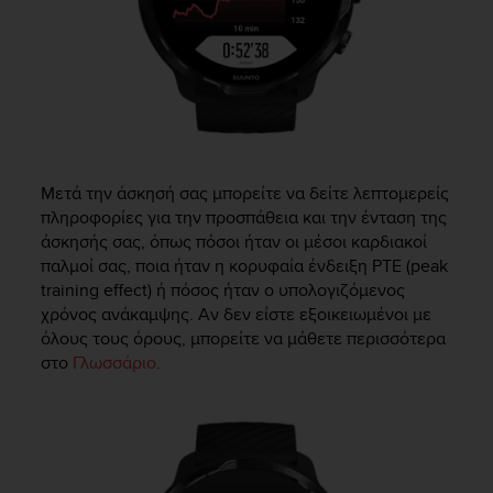
c
e
a
t
U
S
A
+
Μετά την άσκησή σας μπορείτε να δείτε λεπτομερείς
1
πληροφορίες για την προσπάθεια και την ένταση της
8
5
άσκησής σας, όπως πόσοι ήταν οι μέσοι καρδιακοί
5
παλμοί σας, ποια ήταν η κορυφαία ένδειξη PTE (peak
2
training effect) ή πόσος ήταν ο υπολογιζόμενος
5
χρόνος ανάκαμψης. Αν δεν είστε εξοικειωμένοι με
8
όλους τους όρους, μπορείτε να μάθετε περισσότερα
0
στο
Γλωσσάριο
.
9
0
0
(
t
o