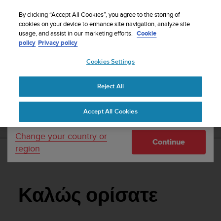
S
WE SHIP TO 75+ DESTINATIONS OVER THE
u
By clicking “Accept All Cookies”, you agree to the storing of
WORLD:
CLICK HERE TO SELECT YOURS
u
cookies on your device to enhance site navigation, analyze site
Your country or region:
usage, and assist in our marketing efforts.
Cookie
n
policy
Privacy policy
t
o
Cookies Settings
United States
i
s
Home
Support
Suunto 7
Οδηγός Χρήσης
c
Reject All
Currency: $ (USD)
o
m
Shipping only to United States
SUUNTO 7 ΟΔΗΓΌΣ ΧΡΉΣΗΣ
Accept All Cookies
m
i
t
Change your country or
Continue
t
region
e
Καλώς ορίσατε
d
t
o
Καλώς ορίσατε
a
c
h