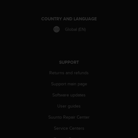
r
m
a
COUNTRY AND LANGUAGE
n
c
Global (EN)
e
w
i
t
h
SUPPORT
t
h
Returns and refunds
e
W
Support main page
e
b
Software updates
C
User guides
o
n
Suunto Repair Center
t
e
Service Centers
n
t