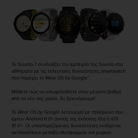
i
e
v
i
n
g
L
e
v
e
l
Το
Suunto 7
συνδυάζει την εμπειρία της Suunto στα
A
αθλήματα με τις τελευταίες δυνατότητες smartwatch
A
που παρέχει το Wear OS by Google™.
c
o
Μάθετε πώς να επωφεληθείτε στον μέγιστο βαθμό
n
από το νέο σας ρολόι. Ας ξεκινήσουμε!
f
o
r
Το Wear OS by Google λειτουργεί με τηλέφωνα που
m
έχουν Android 6.0+ (εκτός της έκδοσης Go) ή iOS
a
10.0+. Οι υποστηριζόμενες δυνατότητες ενδέχεται
n
να ποικίλλουν μεταξύ πλατφορμών και χωρών.
c