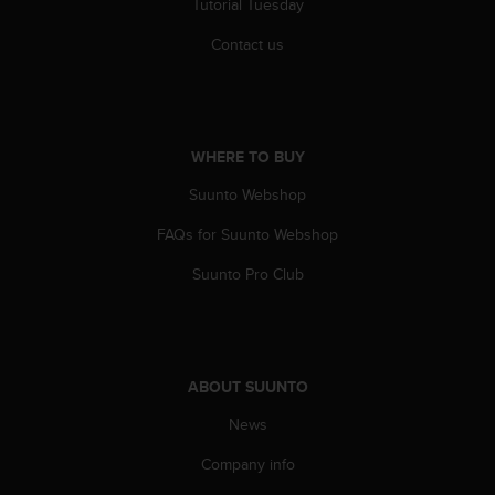
Tutorial Tuesday
A
c
Contact us
c
e
s
s
i
WHERE TO BUY
b
Suunto Webshop
i
l
FAQs for Suunto Webshop
i
t
Suunto Pro Club
y
G
u
i
d
ABOUT SUUNTO
e
l
News
i
n
Company info
e