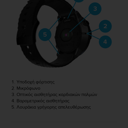
r
m
a
n
c
e
w
i
t
h
t
h
e
W
e
Υποδοχή φόρτισης
b
Μικρόφωνο
C
Οπτικός αισθητήρας καρδιακών παλμών
o
Βαρομετρικός αισθητήρας
n
Λουράκια γρήγορης απελευθέρωσης
t
e
n
t