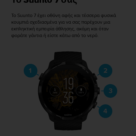
Το Suunto 7 σας
i
e
v
Το
Suunto 7
έχει οθόνη αφής και τέσσερα φυσικά
i
κουμπιά σχεδιασμένα για να σας παρέχουν μια
n
εκπληκτική εμπειρία άθλησης, ακόμη και όταν
g
φοράτε γάντια ή είστε κάτω από το νερό.
L
e
v
e
l
A
A
c
o
n
f
o
r
m
a
n
c