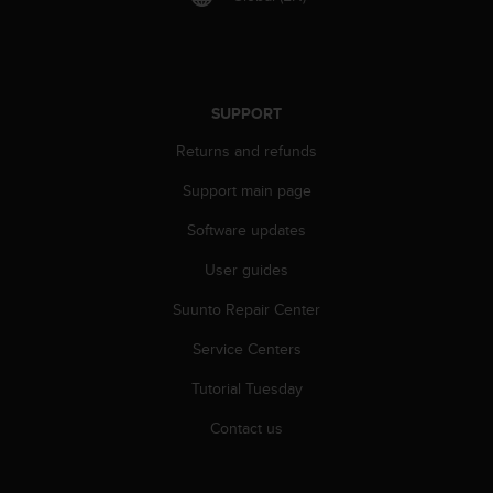
s
(
W
C
A
SUPPORT
G
)
Returns and refunds
2
.
Support main page
0
a
Software updates
n
User guides
d
a
Suunto Repair Center
c
h
Service Centers
i
e
Tutorial Tuesday
v
i
Contact us
n
g