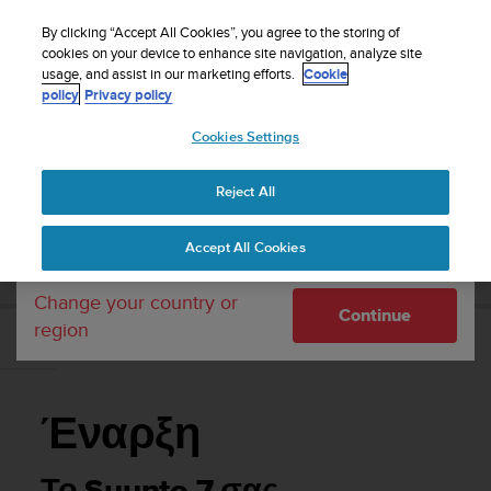
S
WE SHIP TO 75+ DESTINATIONS OVER THE
u
By clicking “Accept All Cookies”, you agree to the storing of
WORLD:
CLICK HERE TO SELECT YOURS
u
cookies on your device to enhance site navigation, analyze site
Your country or region:
usage, and assist in our marketing efforts.
Cookie
n
policy
Privacy policy
t
o
Cookies Settings
United States
i
s
Home
Support
Suunto 7
Οδηγός Χρήσης
c
Reject All
Currency: $ (USD)
o
m
Shipping only to United States
SUUNTO 7 ΟΔΗΓΌΣ ΧΡΉΣΗΣ
Accept All Cookies
m
i
t
Change your country or
Continue
t
region
e
Έναρξη
d
t
o
Έναρξη
a
c
h