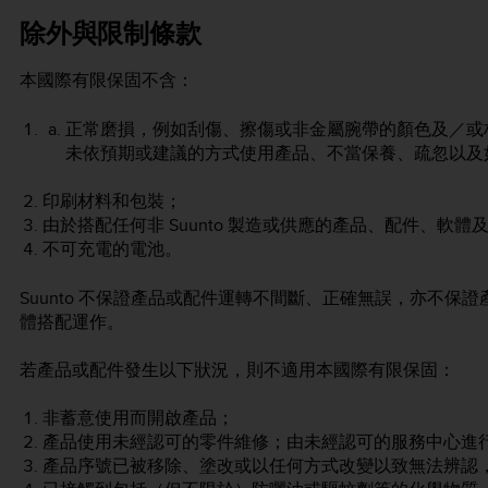
除外與限制條款
本國際有限保固不含：
正常磨損，例如刮傷、擦傷或非金屬腕帶的顏色及／或材質
未依預期或建議的方式使用產品、不當保養、疏忽以及
印刷材料和包裝；
由於搭配任何非 Suunto 製造或供應的產品、配件、軟
不可充電的電池。
Suunto 不保證產品或配件運轉不間斷、正確無誤，亦不
體搭配運作。
若產品或配件發生以下狀況，則不適用本國際有限保固：
非蓄意使用而開啟產品；
產品使用未經認可的零件維修；由未經認可的服務中心進
產品序號已被移除、塗改或以任何方式改變以致無法辨認，此等