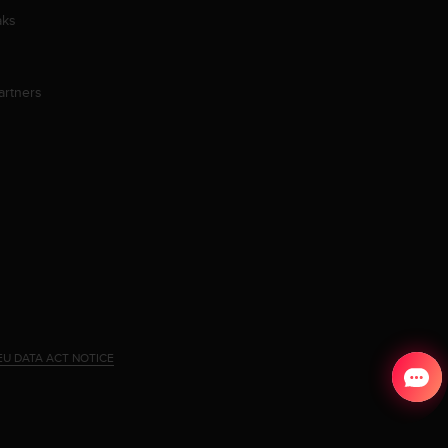
aks
artners
EU DATA ACT NOTICE