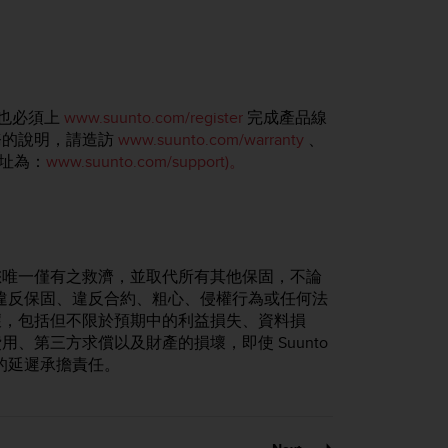
。
您也必須上
www.suunto.com/register
完成產品線
務的說明，請造訪
www.suunto.com/warranty
、
網址為：
www.suunto.com/support)。
您唯一僅有之救濟，並取代所有其他保固，不論
因為違反保固、違反合約、粗心、侵權行為或任何法
壞，包括但不限於預期中的利益損失、資料損
、第三方求償以及財產的損壞，即使 Suunto
務的延遲承擔責任。