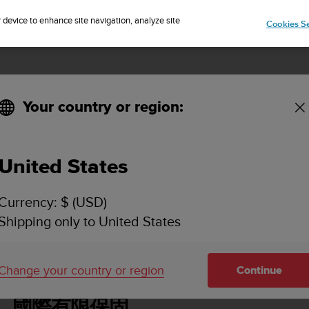
IP TO 75+ DESTINATIONS OVER THE WORLD:
CLICK HERE TO SELECT
r device to enhance site navigation, analyze site
Cookies Se
Your country or region:
United States
SUUNTO 7 使用者指南
Currency: $ (USD)
Shipping only to United States
國際有限保固
Change your country or region
Continue
國際有限保固