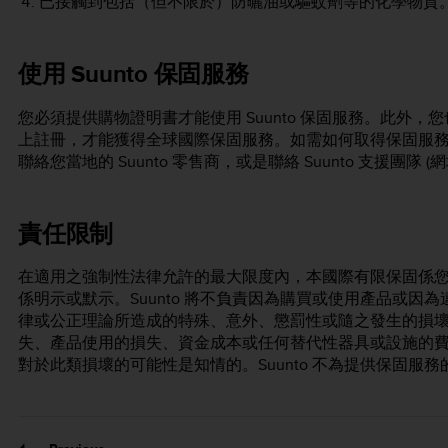
已接觸到包括（但不限於）防曬油或驅蚊劑等的化學物質
使用 Suunto 保固服務
您必須提供購物證明書才能使用 Suunto 保固服務。此外，
上註冊，才能獲得全球國際保固服務。如需如何取得保固服
聯絡您當地的 Suunto 零售商，或是聯絡 Suunto 支援團隊 (
責任限制
在適用之強制性法律允許的最大限度內，本國際有限保固係
係明示或默示。Suunto 將不負責因為購買或使用產品或
律或公正理論所造成的特殊、意外、懲罰性或隨之發生的損
失、產品使用的損失、資金成本或任何替代性器具或設施的費用
對於此類損壞的可能性是知情的。Suunto 不為提供保固服