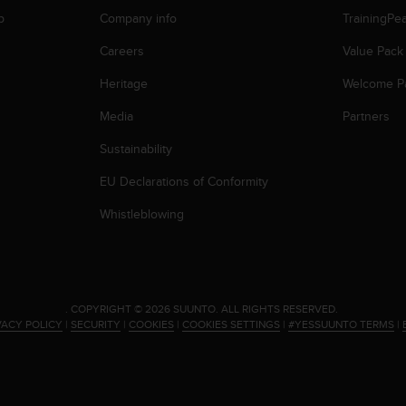
p
Company info
TrainingPe
Careers
Value Pack
Heritage
Welcome P
Media
Partners
Sustainability
EU Declarations of Conformity
Whistleblowing
.
COPYRIGHT © 2026 SUUNTO.
ALL RIGHTS RESERVED.
VACY POLICY
|
SECURITY
|
COOKIES
|
COOKIES SETTINGS
|
#YESSUUNTO TERMS
|