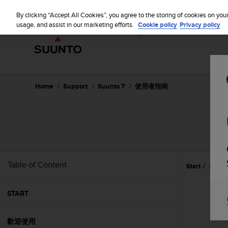
S
WE SH
u
By clicking “Accept All Cookies”, you agree to the storing of cookies on you
u
usage, and assist in our marketing efforts.
Cookie policy
Privacy policy
n
t
o
i
s
c
Home
Support
Suunto 7
使用者指南
o
m
m
i
t
t
e
Table of Content
Start
參考
d
t
o
START
a
c
h
歡迎使用