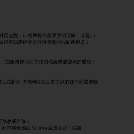
改變；b) 粗率操作所導致的瑕疵，或是 c)
如掉落或壓碎等意外所導致的瑕疵或損壞；
體及／或服務使用而導致的瑕疵或遭聲稱的瑕疵；
保證產品或配件將能夠與第三者提供的任何硬體或軟
行修改或維修；
情形應由 Suunto 裁量認定；或者