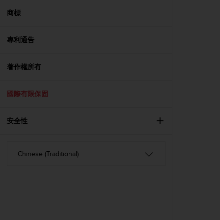
r
m
商標
a
n
專利通告
c
e
w
著作權所有
i
t
h
國際有限保固
t
h
e
安全性
W
e
b
C
o
n
t
e
n
t