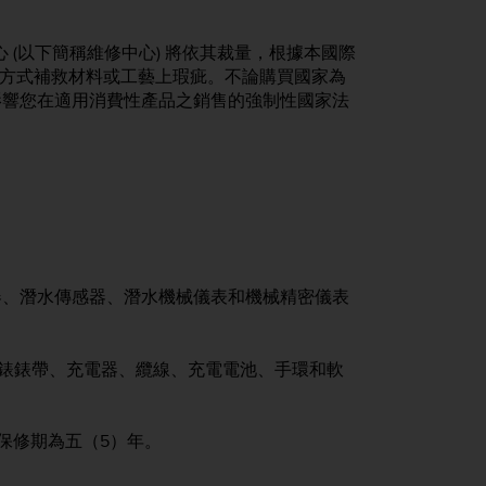
維修中心 (以下簡稱維修中心) 將依其裁量，根據本國際
 退款之方式補救材料或工藝上瑕疵。不論購買國家為
影響您在適用消費性產品之銷售的強制性國家法
器、潛水傳感器、潛水機械儀表和機械精密儀表
帶、手錶錶帶、充電器、纜線、充電電池、手環和軟
，保修期為五（5）年。