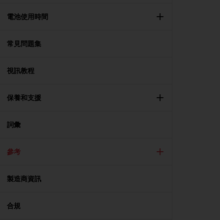
e
f
電池使用時間
o
r
常見問題集
t
h
i
視訊教程
s
w
e
保養和支援
b
s
i
詞彙
t
e
參考
i
n
c
製造商資訊
o
n
f
合規
o