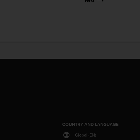
Next
S
COUNTRY AND LANGUAGE
Global (EN)