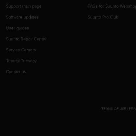
s
Support main page
FAQs for Suunto Websho
(
W
Software updates
Suunto Pro Club
C
A
User guides
G
Suunto Repair Center
)
2
Service Centers
.
0
Tutorial Tuesday
a
n
Contact us
d
a
c
h
i
e
TERMS OF USE
|
PRI
v
i
n
g