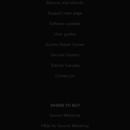
l
Returns and refunds
l
Support main page
f
r
Software updates
e
e
User guides
)
,
Suunto Repair Center
i
f
Service Centers
y
Tutorial Tuesday
o
u
Contact us
h
a
v
e
a
WHERE TO BUY
n
y
Suunto Webshop
i
s
FAQs for Suunto Webshop