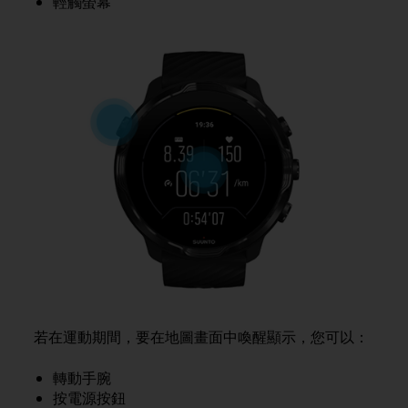
輕觸螢幕
s
(
W
C
A
G
)
2
.
0
a
n
d
a
c
h
i
e
v
若在運動期間，要在地圖畫面中喚醒顯示，您可以：
i
n
轉動手腕
g
按電源按鈕