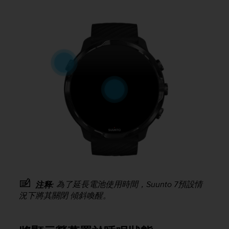
r
m
a
n
c
e
w
i
t
h
t
h
e
W
e
b
C
o
為了延長電池使用時間，
Suunto 7
預設情
注释:
n
況下將其關閉 傾斜喚醒。
t
e
n
t