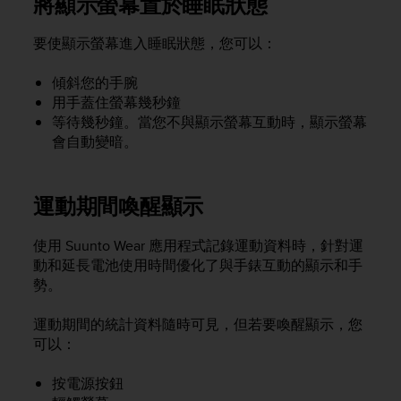
將顯示螢幕置於睡眠狀態
A
c
要使顯示螢幕進入睡眠狀態，您可以：
c
e
傾斜您的手腕
s
用手蓋住螢幕幾秒鐘
s
等待幾秒鐘。當您不與顯示螢幕互動時，顯示螢幕
i
b
會自動變暗。
i
l
i
運動期間喚醒顯示
t
y
使用 Suunto Wear 應用程式記錄運動資料時，針對運
G
動和延長電池使用時間優化了與手錶互動的顯示和手
u
勢。
i
d
e
運動期間的統計資料隨時可見，但若要喚醒顯示，您
l
可以：
i
n
按電源按鈕
e