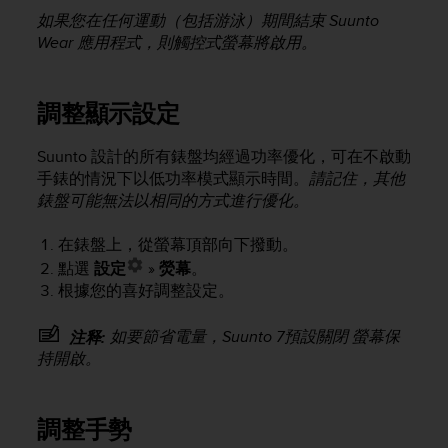
s
如果您在任何運動（包括游泳）期間結束 Suunto
s
Wear 應用程式，則觸控式螢幕將啟用。
i
b
i
調整顯示設定
l
i
t
Suunto 設計的所有錶盤均經過功率優化，可在不啟動
y
手錶的情況下以低功率模式顯示時間。
請記住，其他
s
錶盤可能無法以相同的方式進行優化。
t
a
在錶盤上，從螢幕頂部向下撥動。
n
點選
設定
»
熒幕
。
d
根據您的喜好調整設定。
a
r
d
如要節省電量，
Suunto 7
預設關閉 螢幕保
注释:
s
持開啟。
.
P
l
調整手勢
e