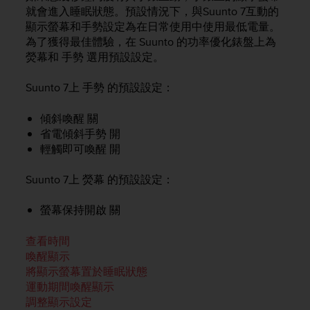
i
就會進入睡眠狀態。預設情況下，與
Suunto 7
互動的
e
顯示螢幕和手勢設定為在日常使用中使用最低電量。
v
為了獲得最佳體驗，在 Suunto 的功率優化錶盤上為
i
熒幕和 手勢 選用預設設定。
n
g
L
Suunto 7
上 手勢 的預設設定：
e
v
傾斜喚醒 關
e
省電傾斜手勢 開
l
輕觸即可喚醒 開
A
A
Suunto 7
上 熒幕 的預設設定：
c
o
n
螢幕保持開啟 關
f
o
查看時間
r
喚醒顯示
m
將顯示螢幕置於睡眠狀態
a
運動期間喚醒顯示
n
調整顯示設定
c