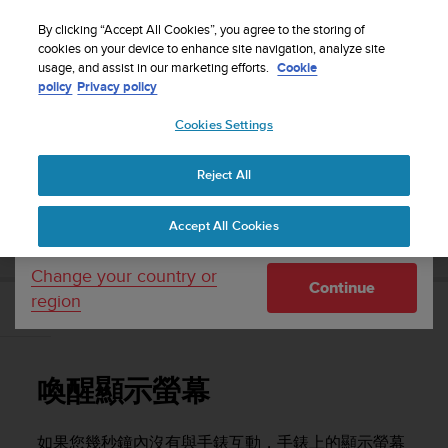
S
WE SHIP TO 75+ DESTINATIONS OVER THE
u
By clicking “Accept All Cookies”, you agree to the storing of
WORLD:
CLICK HERE TO SELECT YOURS
u
cookies on your device to enhance site navigation, analyze site
Your country or region:
usage, and assist in our marketing efforts.
Cookie
n
policy
Privacy policy
t
o
Cookies Settings
United States
i
s
Home
Support
Suunto 7
使用者指南
c
Reject All
Currency: $ (USD)
o
m
Shipping only to United States
SUUNTO 7 使用者指南
Accept All Cookies
m
i
t
Change your country or
Continue
t
region
e
喚醒顯示螢幕
d
t
o
喚醒顯示螢幕
a
c
h
如果您幾秒鐘內沒有與手錶互動，手錶上的顯示螢幕