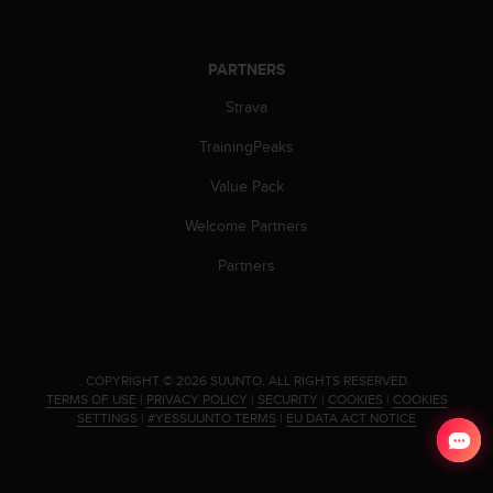
n
o
n
PARTNERS
t
h
Strava
i
s
TrainingPeaks
w
Value Pack
e
b
Welcome Partners
s
i
Partners
t
e
.
.
COPYRIGHT © 2026 SUUNTO.
ALL RIGHTS RESERVED.
TERMS OF USE
|
PRIVACY POLICY
|
SECURITY
|
COOKIES
|
COOKIES
SETTINGS
|
#YESSUUNTO TERMS
|
EU DATA ACT NOTICE