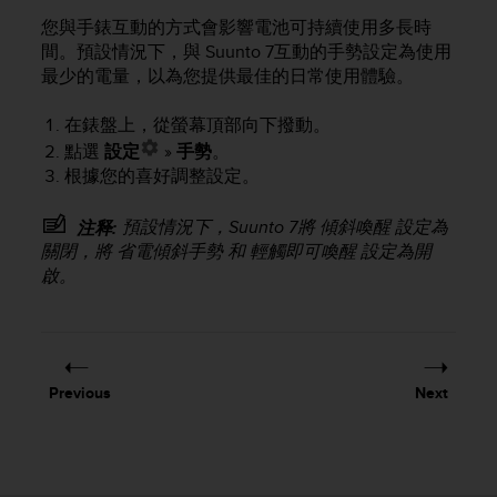
a
您與手錶互動的方式會影響電池可持續使用多長時
s
間。預設情況下，與
Suunto 7
互動的手勢設定為使用
e
c
最少的電量，以為您提供最佳的日常使用體驗。
o
n
在錶盤上，從螢幕頂部向下撥動。
t
點選
設定
»
手勢
。
a
根據您的喜好調整設定。
c
t
預設情況下，
Suunto 7
將 傾斜喚醒 設定為
注释:
C
關閉，將 省電傾斜手勢 和 輕觸即可喚醒 設定為開
u
s
啟。
t
o
m
e
r
Previous
Next
S
e
r
v
i