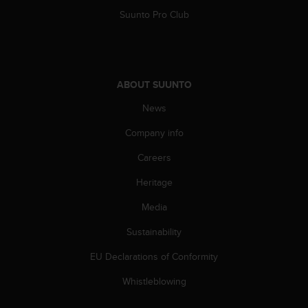
s
u
Suunto Pro Club
e
s
a
c
c
ABOUT SUUNTO
e
News
s
s
Company info
i
n
Careers
g
i
Heritage
n
f
Media
o
Sustainability
r
m
EU Declarations of Conformity
a
t
Whistleblowing
i
o