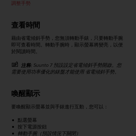
調整手勢
e
f
o
r
查看時間
t
h
藉由省電傾斜手勢，您無須轉動手錶，只要轉動手腕
i
即可查看時間。轉動手腕時，顯示螢幕將變亮，以便
s
於閱讀時間。
w
e
b
Suunto 7
預設設定省電傾斜手勢開啟。您
注释:
s
需要使用功率優化的錶盤才能使用 省電傾斜手勢。
i
t
e
喚醒顯示
i
n
要喚醒顯示螢幕並與手錶進行互動，您可以：
c
o
n
點選螢幕
f
按下電源按鈕
o
轉動手腕（預設情況下關閉）