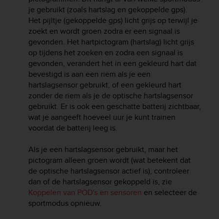
r
je gebruikt (zoals hartslag en gekoppelde gps).
m
Het pijltje (gekoppelde gps) licht grijs op terwijl je
a
zoekt en wordt groen zodra er een signaal is
n
gevonden. Het hartpictogram (hartslag) licht grijs
c
e
op tijdens het zoeken en zodra een signaal is
w
gevonden, verandert het in een gekleurd hart dat
i
bevestigd is aan een riem als je een
t
hartslagsensor gebruikt, of een gekleurd hart
h
zonder de riem als je de optische hartslagsensor
t
gebruikt. Er is ook een geschatte batterij zichtbaar,
h
wat je aangeeft hoeveel uur je kunt trainen
e
voordat de batterij leeg is.
W
e
Als je een hartslagsensor gebruikt, maar het
b
C
pictogram alleen groen wordt (wat betekent dat
o
de optische hartslagsensor actief is), controleer
n
dan of de hartslagsensor gekoppeld is, zie
t
Koppelen van POD's en sensoren
en selecteer de
e
sportmodus opnieuw.
n
t