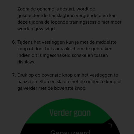
s
Zodra de opname is gestart, wordt de
(
W
geselecteerde hartslagbron vergrendeld en kan
C
deze tijdens de lopende trainingssessie niet meer
A
worden gewijzigd.
G
)
Tijdens het vastleggen kun je met de middelste
2
knop of door het aanraakscherm te gebruiken
.
indien dit is ingeschakeld schakelen tussen
0
displays.
a
n
d
Druk op de bovenste knop om het vastleggen te
a
pauzeren. Stop en sla op met de onderste knop of
c
ga verder met de bovenste knop.
h
i
e
v
i
n
g