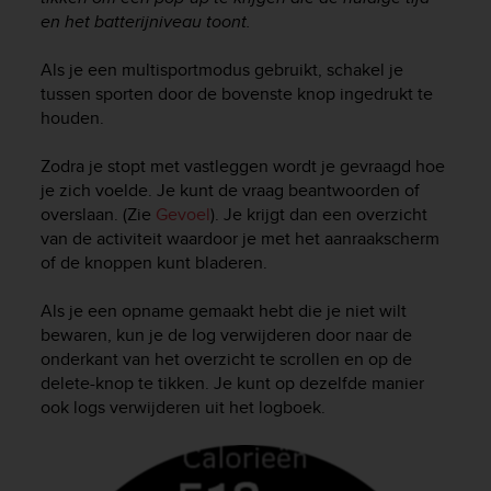
s
en het batterijniveau toont.
s
i
Als je een multisportmodus gebruikt, schakel je
b
tussen sporten door de bovenste knop ingedrukt te
i
houden.
l
i
Zodra je stopt met vastleggen wordt je gevraagd hoe
t
je zich voelde. Je kunt de vraag beantwoorden of
y
s
overslaan. (Zie
Gevoel
). Je krijgt dan een overzicht
t
van de activiteit waardoor je met het aanraakscherm
a
of de knoppen kunt bladeren.
n
d
Als je een opname gemaakt hebt die je niet wilt
a
bewaren, kun je de log verwijderen door naar de
r
onderkant van het overzicht te scrollen en op de
d
delete-knop te tikken. Je kunt op dezelfde manier
s
ook logs verwijderen uit het logboek.
.
P
l
e