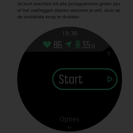
Je kunt wachten tot alle pictogrammen groen zijn
A
of het vastleggen starten wanneer je wilt, door op
c
de middelste knop te drukken.
c
e
s
s
i
b
i
l
i
t
y
G
u
i
d
e
l
i
n
e