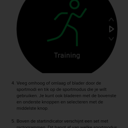
e
f
o
r
t
h
i
s
w
e
b
s
i
t
Veeg omhoog of omlaag of blader door de
e
sportmodi en tik op de sportmodus die je wilt
i
n
gebruiken. Je kunt ook bladeren met de bovenste
c
en onderste knoppen en selecteren met de
o
middelste knop.
n
f
Boven de startindicator verschijnt een set met
o
pictogrammen. Dit hangt af van welke sportmodus