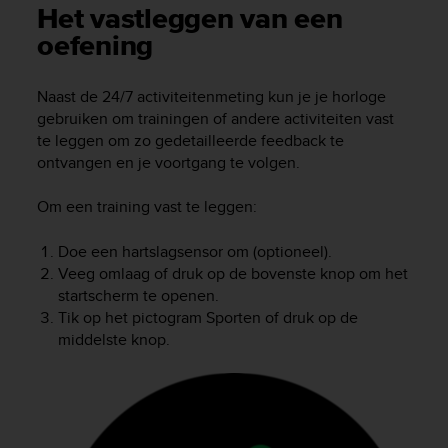
i
Het vastleggen van een
e
oefening
v
i
n
Naast de 24/7 activiteitenmeting kun je je horloge
g
gebruiken om trainingen of andere activiteiten vast
L
te leggen om zo gedetailleerde feedback te
e
ontvangen en je voortgang te volgen.
v
e
l
Om een training vast te leggen:
A
A
Doe een hartslagsensor om (optioneel).
c
Veeg omlaag of druk op de bovenste knop om het
o
startscherm te openen.
n
Tik op het pictogram Sporten of druk op de
f
middelste knop.
o
r
m
a
n
c