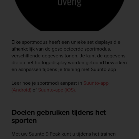
l
l
f
r
e
e
)
Elke sportmodus heeft een unieke set displays die,
,
afhankelijk van de geselecteerde sportmodus,
i
verschillende gegevens tonen. Je kunt de gegevens
f
die op het horlogedisplay worden getoond bewerken
y
en aanpassen tijdens je training met Suunto-app.
o
u
Leer hoe je sportmodi aanpast in
Suunto-app
h
(Android)
of
Suunto-app (iOS).
a
v
e
a
Doelen gebruiken tijdens het
n
sporten
y
i
s
Met uw
Suunto 9 Peak
kunt u tijdens het trainen