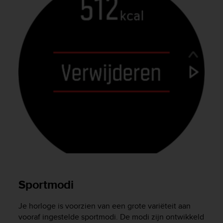
a
s
e
c
o
n
t
a
c
t
C
u
s
t
o
m
e
r
Sportmodi
S
e
r
Je horloge is voorzien van een grote variëteit aan
v
vooraf ingestelde sportmodi. De modi zijn ontwikkeld
i