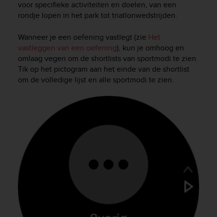
voor specifieke activiteiten en doelen, van een
c
rondje lopen in het park tot triatlonwedstrijden.
e
a
Wanneer je een oefening vastlegt (zie
Het
t
vastleggen van een oefening
), kun je omhoog en
U
S
omlaag vegen om de shortlists van sportmodi te zien.
A
Tik op het pictogram aan het einde van de shortlist
+
om de volledige lijst en alle sportmodi te zien.
1
8
5
5
2
5
8
0
9
0
0
(
t
o