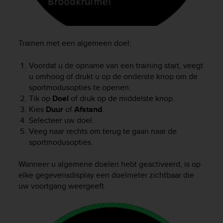
n
o
n
t
Trainen met een algemeen doel:
h
i
Voordat u de opname van een training start, veegt
s
u omhoog of drukt u op de onderste knop om de
w
e
sportmodusopties te openen.
b
Tik op
Doel
of druk op de middelste knop.
s
Kies
Duur
of
Afstand
.
i
Selecteer uw doel.
t
Veeg naar rechts om terug te gaan naar de
e
sportmodusopties.
.
Wanneer u algemene doelen hebt geactiveerd, is op
elke gegevensdisplay een doelmeter zichtbaar die
uw voortgang weergeeft.