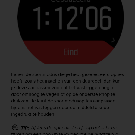
c
o
m
p
l
i
a
n
c
e
w
i
t
Indien de sportmodus die je hebt geselecteerd opties
h
heeft, zoals het instellen van een duurdoel, dan kun
o
je deze aanpassen voordat het vastleggen begint
t
door omhoog te vegen of op de onderste knop te
h
drukken. Je kunt de sportmodusopties aanpassen
e
tijdens het vastleggen door de middelste knop
r
ingedrukt te houden.
a
c
c
Tijdens de opname kun je op het scherm
TIP:
e
tikken om een pop-up te krijgen die de huidige tijd