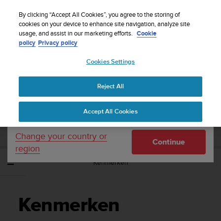
S
WE SHIP TO 75+ DESTINATIONS OVER THE
u
By clicking “Accept All Cookies”, you agree to the storing of
WORLD:
CLICK HERE TO SELECT YOURS
u
cookies on your device to enhance site navigation, analyze site
Your country or region:
usage, and assist in our marketing efforts.
Cookie
n
policy
Privacy policy
t
o
Cookies Settings
United States
i
s
Home
Support
Suunto 9 Peak
Gebruikershandleiding
c
Reject All
Currency: $ (USD)
o
m
Shipping only to United States
SUUNTO 9 PEAK
Accept All Cookies
m
GEBRUIKERSHANDLEIDING
i
t
Change your country or
Continue
t
region
e
Kenmerken
d
t
o
a
Kenmerken
c
h