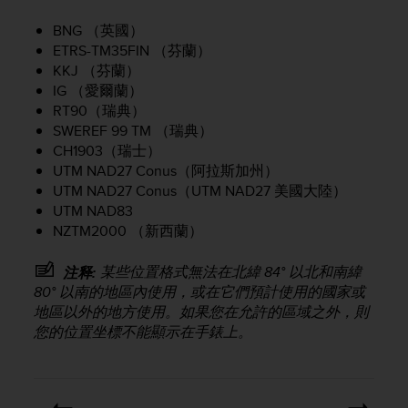
e
BNG （英國）
f
o
ETRS-TM35FIN （芬蘭）
r
KKJ （芬蘭）
t
IG （愛爾蘭）
h
RT90（瑞典）
i
SWEREF 99 TM （瑞典）
s
CH1903（瑞士）
w
UTM NAD27 Conus（阿拉斯加州）
e
UTM NAD27 Conus（UTM NAD27 美國大陸）
b
UTM NAD83
s
NZTM2000 （新西蘭）
i
t
e
某些位置格式無法在北緯 84° 以北和南緯
注释:
i
80° 以南的地區內使用，或在它們預計使用的國家或
n
地區以外的地方使用。如果您在允許的區域之外，則
c
您的位置坐標不能顯示在手錶上。
o
n
f
o