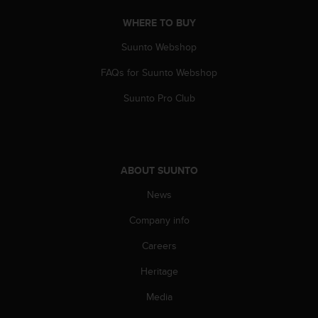
s
(
WHERE TO BUY
W
Suunto Webshop
C
A
FAQs for Suunto Webshop
G
)
Suunto Pro Club
2
.
0
a
n
ABOUT SUUNTO
d
a
News
c
h
Company info
i
Careers
e
v
Heritage
i
n
Media
g