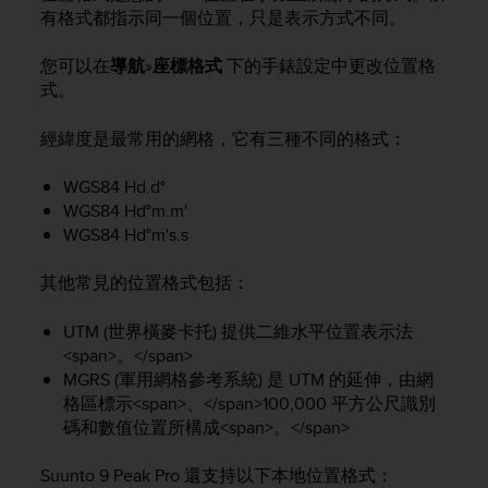
i
有格式都指示同一個位置，只是表示方式不同。
e
v
您可以在
導航
»
座標格式
下的手錶設定中更改位置格
i
n
式。
g
L
經緯度是最常用的網格，它有三種不同的格式：
e
v
WGS84 Hd.d°
e
WGS84 Hd°m.m'
l
WGS84 Hd°m's.s
A
A
其他常見的位置格式包括：
c
o
n
UTM (世界橫麥卡托) 提供二維水平位置表示法
f
<span>。</span>
o
MGRS (軍用網格參考系統) 是 UTM 的延伸，由網
r
格區標示<span>、</span>100,000 平方公尺識別
m
碼和數值位置所構成<span>。</span>
a
n
Suunto 9 Peak Pro
還支持以下本地位置格式：
c