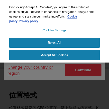
S
WE SHIP TO 75+ DESTINATIONS OVER THE
u
By clicking “Accept All Cookies”, you agree to the storing of
WORLD:
CLICK HERE TO SELECT YOURS
u
cookies on your device to enhance site navigation, analyze site
Your country or region:
usage, and assist in our marketing efforts.
Cookie
n
policy
Privacy policy
t
o
Cookies Settings
United States
i
s
Home
Support
Suunto 9 Peak Pro
使用者指南
c
Reject All
Currency: $ (USD)
o
m
Shipping only to United States
SUUNTO 9 PEAK PRO 使用者指南
Accept All Cookies
m
i
t
Change your country or
Continue
t
region
e
位置格式
d
t
o
位置格式
a
c
h
位置格式是您的 GPS 位置在手錶上所顯示的方式。所