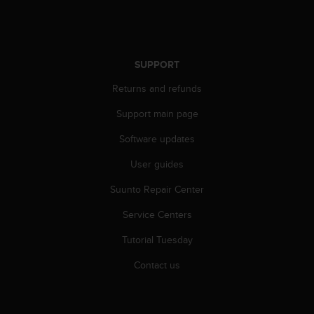
A
c
c
e
SUPPORT
s
s
Returns and refunds
i
b
Support main page
i
l
Software updates
i
User guides
t
y
Suunto Repair Center
G
u
Service Centers
i
d
Tutorial Tuesday
e
l
Contact us
i
n
e