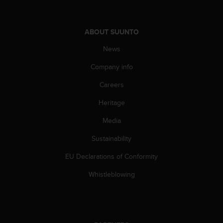
s
(
W
ABOUT SUUNTO
C
A
News
G
)
Company info
2
.
Careers
0
Heritage
a
n
Media
d
a
Sustainability
c
h
EU Declarations of Conformity
i
e
Whistleblowing
v
i
n
g