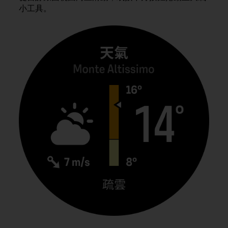
i
小工具。
e
v
i
n
g
L
e
v
e
l
A
A
c
o
n
f
o
r
m
a
n
c