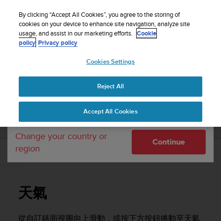
S
WE SHIP TO 75+ DESTINATIONS OVER THE
u
By clicking “Accept All Cookies”, you agree to the storing of
WORLD:
CLICK HERE TO SELECT YOURS
u
cookies on your device to enhance site navigation, analyze site
Your country or region:
usage, and assist in our marketing efforts.
Cookie
n
policy
Privacy policy
t
o
Cookies Settings
United States
i
s
Home
Support
Suunto 9 Peak Pro
使用者指南
c
Reject All
Currency: $ (USD)
o
m
Shipping only to United States
SUUNTO 9 PEAK PRO 使用者指南
Accept All Cookies
m
i
t
Change your country or
Continue
t
region
e
天氣
d
t
o
天氣
a
c
h
從自訂錶面視圖向上滑動，或按下方按鈕捲動至天氣