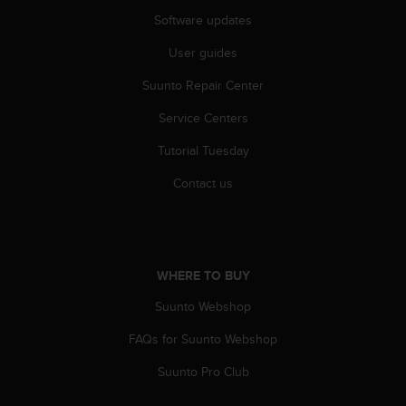
A
Software updates
c
c
User guides
e
Suunto Repair Center
s
s
Service Centers
i
b
Tutorial Tuesday
i
l
Contact us
i
t
y
G
u
WHERE TO BUY
i
d
Suunto Webshop
e
FAQs for Suunto Webshop
l
i
Suunto Pro Club
n
e