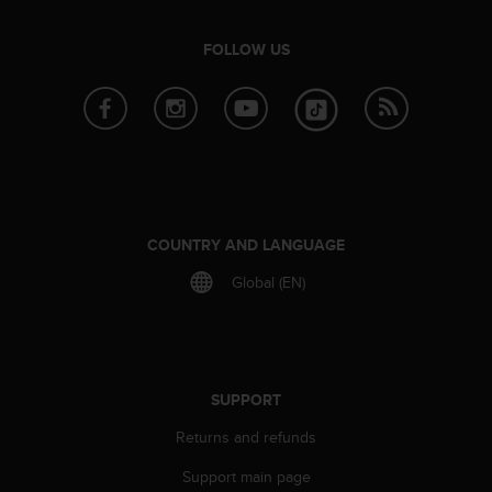
r
m
a
FOLLOW US
n
c
e
w
i
t
h
t
COUNTRY AND LANGUAGE
h
e
Global (EN)
W
e
b
C
o
SUPPORT
n
t
Returns and refunds
e
n
Support main page
t