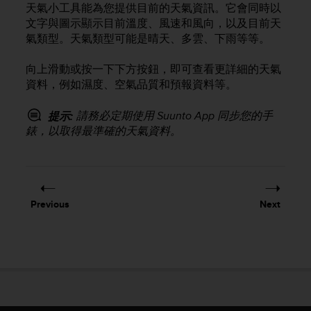
天氣小工具能為您提供目前的天氣資訊。它會同時以
e
文字與圖示顯示目前溫度、風速和風向，以及目前天
f
o
氣類型。天氣類型可能是晴天、多雲、下雨等等。
r
t
向上滑動或按一下下方按鈕，即可查看更詳細的天氣
h
資料，例如濕度、空氣品質和預報資料等。
i
s
請務必定期使用 Suunto App 同步您的手
提示:
w
錶，以取得最準確的天氣資料。
e
b
s
i
t
e
Previous
Next
i
n
c
o
n
f
o