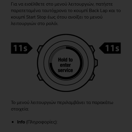
i
Για να εισέλθετε στο μενού λειτουργιών, πατήστε
e
παρατεταμένα ταυτόχρονα το κουμπί
Back Lap
και το
v
κουμπί
Start Stop
έως ότου ανοίξει το μενού
i
λειτουργιών στο ρολόι.
n
g
L
e
v
e
l
A
A
c
o
n
f
o
Το μενού λειτουργιών περιλαμβάνει τα παρακάτω
r
στοιχεία:
m
a
Info
(Πληροφορίες):
n
c