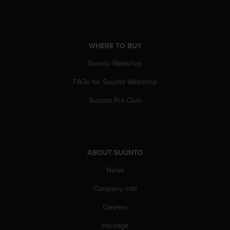
s
s
i
b
WHERE TO BUY
i
l
Suunto Webshop
i
t
FAQs for Suunto Webshop
y
s
Suunto Pro Club
t
a
n
d
a
ABOUT SUUNTO
r
News
d
s
Company info
.
P
Careers
l
e
Heritage