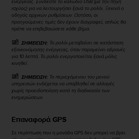
ενέργειας. Συνδέστε το καλώδιο USB (με την πηγή
r
m
ισχύος) για να λειτουργήσει ξανά το ρολόι. Ξεκινά ο
a
οδηγός αρχικών ρυθμίσεων. Ωστόσο, οι
n
προηγούμενες τιμές δεν έχουν διαγραφεί, απλώς θα
c
πρέπε να επιβεβαιώσετε κάθε βήμα.
e
w
Το ρολόι μεταβαίνει σε κατάσταση
ΣΗΜΕΙΩΣΗ:
i
εξοικονόμησης ενέργειας, όταν παραμείνει αδρανές
t
για 10 λεπτά. Το ρολόι ενεργοποιείται ξανά μόλις
h
κινηθεί.
t
h
e
Το περιεχόμενου του μενού
ΣΗΜΕΙΩΣΗ:
W
υπηρεσιών ενδέχεται να υποβληθεί σε αλλαγές
e
χωρίς προειδοποίηση κατά τη διαδικασία των
b
ενημερώσεων.
C
o
n
Επαναφορά GPS
t
e
n
Σε περίπτωση που η μονάδα GPS δεν μπορεί να βρει
t