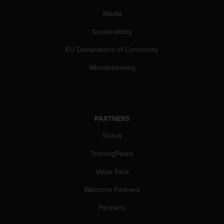
a
s
Media
e
Sustainability
c
o
EU Declarations of Conformity
n
t
Whistleblowing
a
c
t
C
u
PARTNERS
s
t
Strava
o
m
TrainingPeaks
e
Value Pack
r
S
Welcome Partners
e
r
Partners
v
i