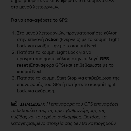
σήμα, μπορείτε να επαναφέρετε τα δεδομένα GPS
A
στο μενού λειτουργιών.
c
c
Για να επαναφέρετε το GPS:
e
s
Στο μενού λειτουργιών, πραγματοποιήστε κύλιση
s
στην επιλογή
Action
(Ενέργεια) με το κουμπί
Light
i
Lock
και ανοίξτε την με το κουμπί
Next
.
b
Πατήστε το κουμπί
Light Lock
για να
i
l
πραγματοποιήσετε κύλιση στην επιλογή
GPS
i
reset
(Επαναφορά GPS) και επιβεβαιώστε με το
t
κουμπί
Next
.
y
Πατήστε το κουμπί
Start Stop
για επιβεβαίωση της
G
επαναφοράς του GPS ή πατήστε το κουμπί
Light
u
Lock
για ακύρωση.
i
d
Η επαναφορά του GPS επαναφέρει
ΣΗΜΕΙΩΣΗ:
e
τα δεδομένα του, τις τιμές βαθμονόμησης της
l
i
πυξίδας και τον χρόνο ανάκαμψης. Ωστόσο, τα
n
καταγεγραμμένα στοιχεία σας δεν θα καταργηθούν.
e