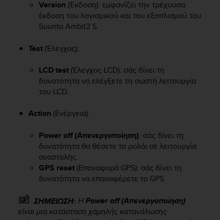
Version
(Έκδοση): εμφανίζει την τρέχουσα
e
έκδοση του λογισμικού και του εξοπλισμού του
f
Suunto Ambit2 S
.
o
r
t
Test
(Έλεγχος):
h
i
LCD test
(Έλεγχος LCD): σάς δίνει τη
s
δυνατότητα να ελέγξετε τη σωστή λειτουργία
w
του LCD.
e
b
Action
(Ενέργεια):
s
i
t
Power off (Απενεργοποίηση)
: σάς δίνει τη
e
δυνατότητα θα θέσετε το ρολόι σε λειτουργία
i
αναστολής.
n
GPS reset
(Επαναφορά GPS): σάς δίνει τη
c
δυνατότητα να επαναφέρετε το GPS.
o
n
Η
Power off (Απενεργοποίηση)
ΣΗΜΕΙΩΣΗ:
f
είναι μια κατάσταση χαμηλής κατανάλωσης
o