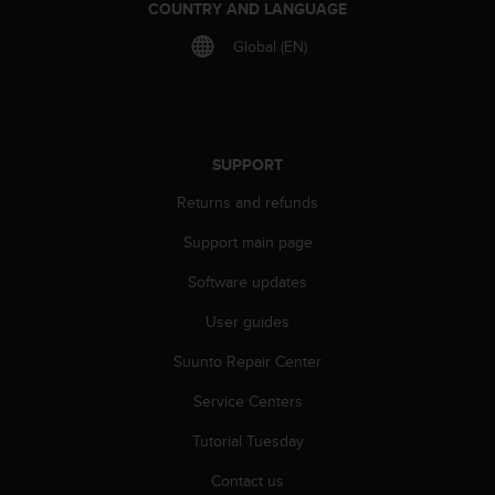
c
COUNTRY AND LANGUAGE
o
m
Global (EN)
p
l
i
a
n
SUPPORT
c
e
Returns and refunds
w
Support main page
i
t
Software updates
h
o
User guides
t
h
Suunto Repair Center
e
r
Service Centers
a
Tutorial Tuesday
c
c
Contact us
e