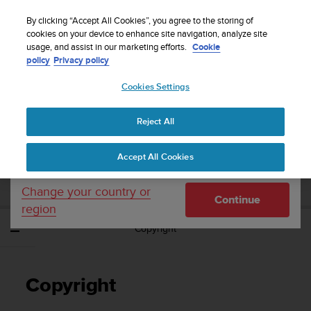
S
WE SHIP TO 75+ DESTINATIONS OVER THE
u
By clicking “Accept All Cookies”, you agree to the storing of
WORLD:
CLICK HERE TO SELECT YOURS
u
cookies on your device to enhance site navigation, analyze site
Your country or region:
usage, and assist in our marketing efforts.
Cookie
n
policy
Privacy policy
t
o
Cookies Settings
United States
i
s
Home
Support
Suunto Ambit2 S
Οδηγός Χρήσης - 2.0
c
Reject All
Currency: $ (USD)
o
m
Shipping only to United States
SUUNTO AMBIT2 S ΟΔΗΓΌΣ ΧΡΉΣΗΣ -
Accept All Cookies
m
2.0
i
t
Change your country or
Continue
t
region
e
Copyright
d
t
o
a
Copyright
c
h