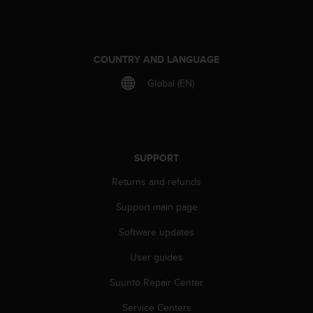
r
m
a
n
COUNTRY AND LANGUAGE
c
e
Global (EN)
w
i
t
h
t
h
SUPPORT
e
Returns and refunds
W
e
Support main page
b
C
Software updates
o
n
User guides
t
Suunto Repair Center
e
n
Service Centers
t