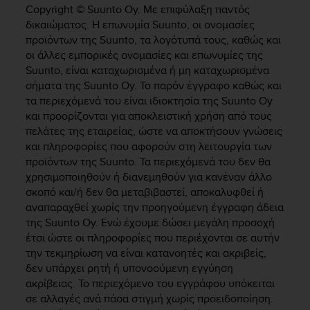
i
Copyright © Suunto Oy. Με επιφύλαξη παντός
e
δικαιώματος. Η επωνυμία Suunto, οι ονομασίες
v
προϊόντων της Suunto, τα λογότυπά τους, καθώς και
i
οι άλλες εμπορικές ονομασίες και επωνυμίες της
n
Suunto, είναι καταχωρισμένα ή μη καταχωρισμένα
g
L
σήματα της Suunto Oy. Το παρόν έγγραφο καθώς και
e
τα περιεχόμενά του είναι ιδιοκτησία της Suunto Oy
v
και προορίζονται για αποκλειστική χρήση από τους
e
πελάτες της εταιρείας, ώστε να αποκτήσουν γνώσεις
l
και πληροφορίες που αφορούν στη λειτουργία των
A
προϊόντων της Suunto. Τα περιεχόμενά του δεν θα
A
χρησιμοποιηθούν ή διανεμηθούν για κανέναν άλλο
c
σκοπό και/ή δεν θα μεταβιβαστεί, αποκαλυφθεί ή
o
αναπαραχθεί χωρίς την προηγούμενη έγγραφη άδεια
n
της Suunto Oy. Ενώ έχουμε δώσει μεγάλη προσοχή
f
o
έτσι ώστε οι πληροφορίες που περιέχονται σε αυτήν
r
την τεκμηρίωση να είναι κατανοητές και ακριβείς,
m
δεν υπάρχει ρητή ή υπονοούμενη εγγύηση
a
ακρίβειας. Το περιεχόμενο του εγγράφου υπόκειται
n
σε αλλαγές ανά πάσα στιγμή χωρίς προειδοποίηση.
c