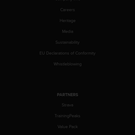
s
(
Careers
W
Heritage
C
A
Media
G
)
Sustainability
2
.
EU Declarations of Conformity
0
a
Whistleblowing
n
d
a
c
h
PARTNERS
i
Strava
e
v
TrainingPeaks
i
n
Value Pack
g