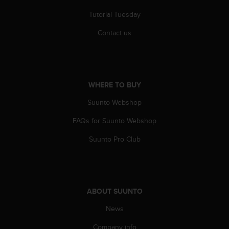
A
Tutorial Tuesday
c
c
Contact us
e
s
s
i
b
WHERE TO BUY
i
l
Suunto Webshop
i
FAQs for Suunto Webshop
t
y
Suunto Pro Club
G
u
i
d
e
ABOUT SUUNTO
l
i
News
n
e
Company info