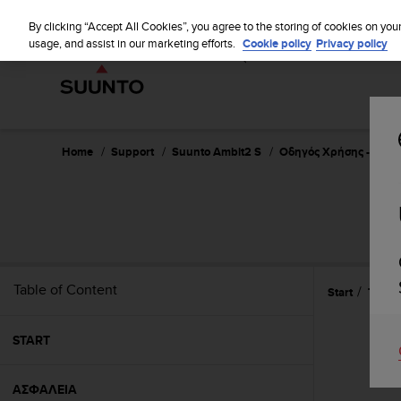
S
WE SH
u
By clicking “Accept All Cookies”, you agree to the storing of cookies on you
u
usage, and assist in our marketing efforts.
Cookie policy
Privacy policy
n
t
o
i
s
c
Home
Support
Suunto Ambit2 S
Οδηγός Χρήσης - 2.0
o
m
m
i
t
t
e
Table of Content
Start
Τεχνι
d
t
o
START
a
c
h
ΑΣΦΑΛΕΙΑ