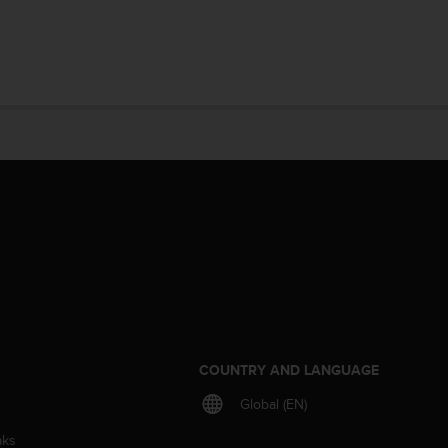
S
COUNTRY AND LANGUAGE
Global (EN)
aks