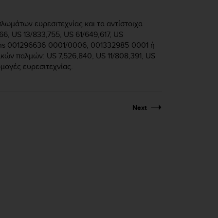
πλωμάτων ευρεσιτεχνίας και τα αντίστοιχα
66, US 13/833,755, US 61/649,617, US
igns 001296636-0001/0006, 001332985-0001 ή
κών παλμών: US 7,526,840, US 11/808,391, US
ρμογές ευρεσιτεχνίας.
Next