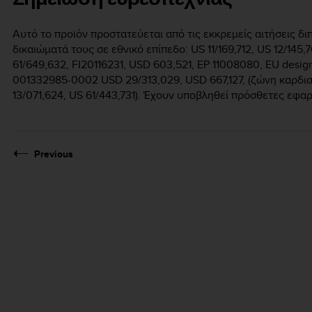
Αυτό το προϊόν προστατεύεται από τις εκκρεμείς αιτήσεις δι
δικαιώματά τους σε εθνικό επίπεδο: US 11/169,712, US 12/145,7
61/649,632, FI20116231, USD 603,521, EP 11008080, EU des
001332985-0002 USD 29/313,029, USD 667,127, (ζώνη καρδια
13/071,624, US 61/443,731). Έχουν υποβληθεί πρόσθετες εφα
Previous