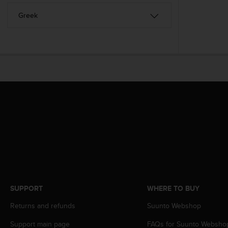
A
c
c
e
s
s
i
b
i
l
i
t
y
G
u
i
d
e
SUPPORT
WHERE TO BUY
l
i
Returns and refunds
Suunto Webshop
n
e
Support main page
FAQs for Suunto Websho