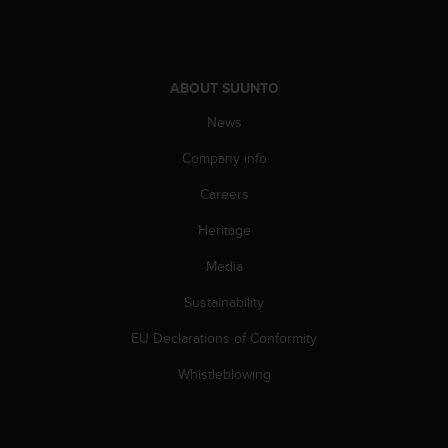
A
c
c
e
ABOUT SUUNTO
s
s
News
i
b
Company info
i
Careers
l
i
Heritage
t
y
Media
G
u
Sustainability
i
d
EU Declarations of Conformity
e
Whistleblowing
l
i
n
e