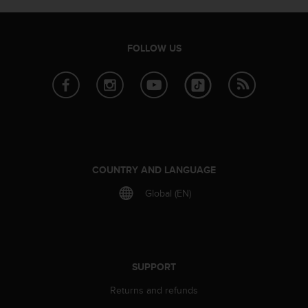
e
f
o
FOLLOW US
r
t
h
i
s
w
e
b
s
COUNTRY AND LANGUAGE
i
t
Global (EN)
e
i
n
c
o
SUPPORT
n
f
Returns and refunds
o