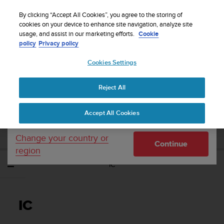
S
WE SHIP TO 75+ DESTINATIONS OVER THE
u
By clicking “Accept All Cookies”, you agree to the storing of
WORLD:
CLICK HERE TO SELECT YOURS
u
cookies on your device to enhance site navigation, analyze site
Your country or region:
usage, and assist in our marketing efforts.
Cookie
n
policy
Privacy policy
t
o
Cookies Settings
United States
i
s
Home
Support
Suunto Ambit2 S
Οδηγός Χρήσης - 2.0
c
Reject All
Currency: $ (USD)
o
m
Shipping only to United States
SUUNTO AMBIT2 S ΟΔΗΓΌΣ ΧΡΉΣΗΣ -
Accept All Cookies
m
2.0
i
t
Change your country or
Continue
t
region
e
IC
d
t
o
a
IC
c
h