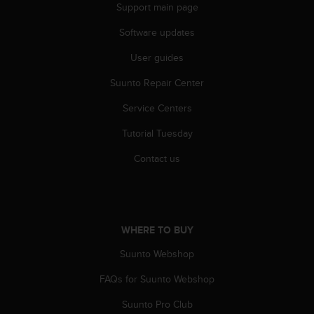
r
Support main page
m
a
Software updates
n
User guides
c
e
Suunto Repair Center
w
i
Service Centers
t
h
Tutorial Tuesday
t
h
Contact us
e
W
e
b
C
WHERE TO BUY
o
Suunto Webshop
n
t
FAQs for Suunto Webshop
e
n
Suunto Pro Club
t