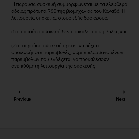
i
Η παρούσα συσκευή συμμορφώνεται με τα ελεύθερα
e
αδείας πρότυπα RSS της βιομηχανίας του Καναδά. Η
v
λειτουργία υπόκειται στους εξής δύο όρους:
i
n
(1) η παρούσα συσκευή δεν προκαλεί παρεμβολές και
g
L
e
(2) η παρούσα συσκευή πρέπει να δέχεται
v
οποιεσδήποτε παρεμβολές, συμπεριλαμβανομένων
e
παρεμβολών που ενδέχεται να προκαλέσουν
l
ανεπιθύμητη λειτουργία της συσκευής.
A
A
c
o
n
Previous
Next
f
o
r
m
a
n
c