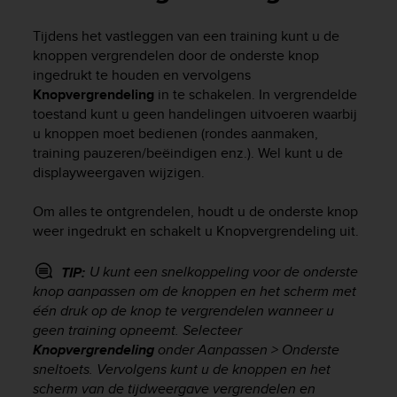
i
e
Tijdens het vastleggen van een training kunt u de
v
knoppen vergrendelen door de onderste knop
i
n
ingedrukt te houden en vervolgens
g
Knopvergrendeling
in te schakelen. In vergrendelde
L
toestand kunt u geen handelingen uitvoeren waarbij
e
u knoppen moet bedienen (rondes aanmaken,
v
training pauzeren/beëindigen enz.). Wel kunt u de
e
displayweergaven wijzigen.
l
A
Om alles te ontgrendelen, houdt u de onderste knop
A
weer ingedrukt en schakelt u Knopvergrendeling uit.
c
o
n
U kunt een snelkoppeling voor de onderste
TIP:
f
knop aanpassen om de knoppen en het scherm met
o
één druk op de knop te vergrendelen wanneer u
r
geen training opneemt. Selecteer
m
Knopvergrendeling
onder Aanpassen > Onderste
a
sneltoets. Vervolgens kunt u de knoppen en het
n
scherm van de tijdweergave vergrendelen en
c