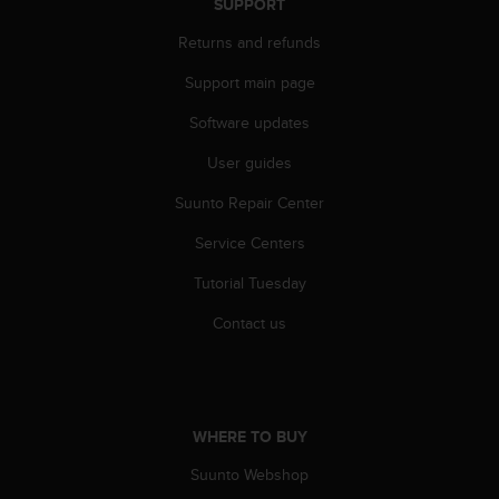
SUPPORT
A
c
Returns and refunds
c
Support main page
e
s
Software updates
s
i
User guides
b
i
Suunto Repair Center
l
i
Service Centers
t
Tutorial Tuesday
y
G
Contact us
u
i
d
e
l
WHERE TO BUY
i
n
Suunto Webshop
e