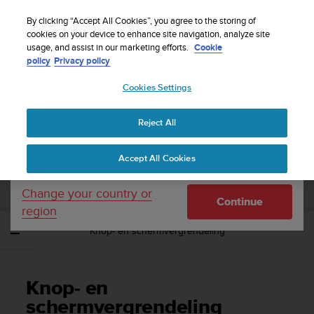
S
WE SHIP TO 75+ DESTINATIONS OVER THE
u
By clicking “Accept All Cookies”, you agree to the storing of
WORLD:
CLICK HERE TO SELECT YOURS
u
cookies on your device to enhance site navigation, analyze site
Your country or region:
usage, and assist in our marketing efforts.
Cookie
n
policy
Privacy policy
t
o
Cookies Settings
United States
i
s
Home
Support
Suunto Race
Gebruikershandleiding
c
Reject All
Currency: $ (USD)
o
m
Shipping only to United States
SUUNTO RACE
Accept All Cookies
m
GEBRUIKERSHANDLEIDING
i
t
Change your country or
Continue
t
region
e
Knop- en schermvergrendeling
d
t
o
a
Knop- en
c
h
schermvergrendeling