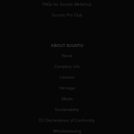
s
FAQs for Suunto Webshop
(
W
Suunto Pro Club
C
A
G
)
2
ABOUT SUUNTO
.
News
0
a
Company info
n
d
Careers
a
c
Heritage
h
i
Media
e
Sustainability
v
i
EU Declarations of Conformity
n
g
Whistleblowing