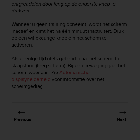
ontgrendelen door lang op de onderste knop te
e
drukken.
f
o
r
Wanneer u geen training opneemt, wordt het scherm
t
inactief en dimt het na één minuut inactiviteit. Druk
h
op een willekeurige knop om het scherm te
i
activeren.
s
w
Als er enige tijd niets gebeurt, gaat het scherm in
e
slaapstand (leeg scherm). Bij een beweging gaat het
b
scherm weer aan. Zie
Automatische
s
displayhelderheid
voor informatie over het
i
t
schermgedrag.
e
i
n
c
o
Previous
Next
n
f
o