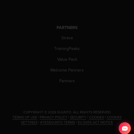
c
o
m
p
l
PARTNERS
i
a
Strava
n
c
TrainingPeaks
e
Value Pack
w
i
Welcome Partners
t
h
Partners
o
t
h
e
r
.
COPYRIGHT © 2026 SUUNTO.
ALL RIGHTS RESERVED.
a
TERMS OF USE
|
PRIVACY POLICY
|
SECURITY
|
COOKIES
|
COOKIES
c
SETTINGS
|
#YESSUUNTO TERMS
|
EU DATA ACT NOTICE
c
e