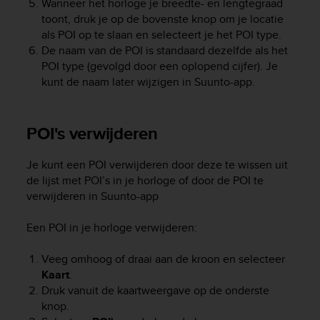
Wanneer het horloge je breedte- en lengtegraad
r
m
toont, druk je op de bovenste knop om je locatie
a
als POI op te slaan en selecteert je het POI type.
n
De naam van de POI is standaard dezelfde als het
c
POI type (gevolgd door een oplopend cijfer). Je
e
kunt de naam later wijzigen in Suunto-app.
w
i
t
POI's verwijderen
h
t
h
Je kunt een POI verwijderen door deze te wissen uit
e
de lijst met POI’s in je horloge of door de POI te
W
verwijderen in Suunto-app
e
b
Een POI in je horloge verwijderen:
C
o
Veeg omhoog of draai aan de kroon en selecteer
n
Kaart
.
t
e
Druk vanuit de kaartweergave op de onderste
n
knop.
t