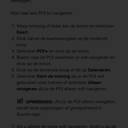
vermogen.
s
(
Hoe naar een POI te navigeren:
W
C
Veeg omhoog of draai aan de kroon en selecteer
A
G
Kaart
.
)
Druk vanuit de kaartweergave op de onderste
2
knop.
.
Selecteer
POI's
en druk op de kroon.
0
Blader naar de POI waarheen je wilt navigeren en
a
druk op de kroon.
n
Druk op de bovenste knop of tik op
Selecteren
.
d
Selecteer
Start de training
als je de POI wilt
a
gebruiken voor trainen of selecteer
Alleen
c
navigeren
als je de POI alleen wilt navigeren.
h
i
e
Als je de POI alleen navigeert,
OPMERKING:
v
wordt niets opgeslagen of geregistreerd in
i
Suunto-app.
n
g
Als u alleen de route wilt navigeren, drukt u op de