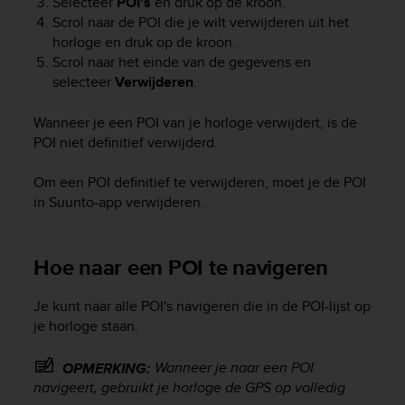
Selecteer
POI's
en druk op de kroon.
A
Scrol naar de POI die je wilt verwijderen uit het
c
horloge en druk op de kroon.
c
Scrol naar het einde van de gegevens en
e
selecteer
Verwijderen
.
s
s
Wanneer je een POI van je horloge verwijdert, is de
i
POI niet definitief verwijderd.
b
i
l
Om een POI definitief te verwijderen, moet je de POI
i
in Suunto-app verwijderen.
t
y
G
Hoe naar een POI te navigeren
u
i
d
Je kunt naar alle POI's navigeren die in de POI-lijst op
e
je horloge staan.
l
i
Wanneer je naar een POI
OPMERKING:
n
navigeert, gebruikt je horloge de GPS op volledig
e