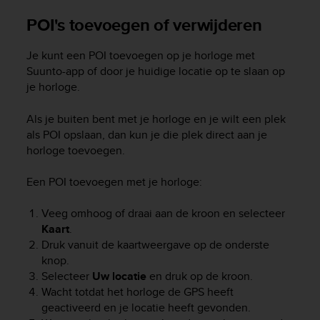
e
POI's toevoegen of verwijderen
f
o
r
Je kunt een POI toevoegen op je horloge met
t
Suunto-app of door je huidige locatie op te slaan op
h
je horloge.
i
s
Als je buiten bent met je horloge en je wilt een plek
w
als POI opslaan, dan kun je die plek direct aan je
e
horloge toevoegen.
b
s
i
Een POI toevoegen met je horloge:
t
e
Veeg omhoog of draai aan de kroon en selecteer
i
Kaart
.
n
Druk vanuit de kaartweergave op de onderste
c
knop.
o
Selecteer
Uw locatie
en druk op de kroon.
n
Wacht totdat het horloge de GPS heeft
f
geactiveerd en je locatie heeft gevonden.
o