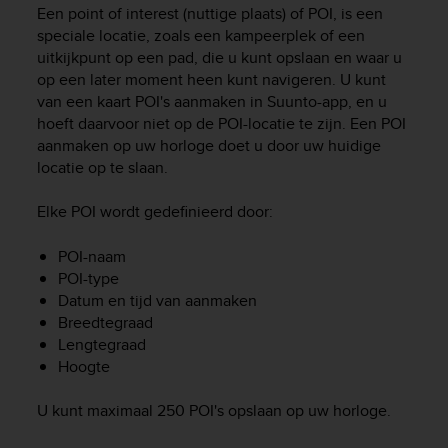
i
Een point of interest (nuttige plaats) of POI, is een
e
speciale locatie, zoals een kampeerplek of een
v
uitkijkpunt op een pad, die u kunt opslaan en waar u
i
op een later moment heen kunt navigeren. U kunt
n
van een kaart POI's aanmaken in Suunto-app, en u
g
L
hoeft daarvoor niet op de POI-locatie te zijn. Een POI
e
aanmaken op uw horloge doet u door uw huidige
v
locatie op te slaan.
e
l
Elke POI wordt gedefinieerd door:
A
A
POI-naam
c
POI-type
o
Datum en tijd van aanmaken
n
Breedtegraad
f
o
Lengtegraad
r
Hoogte
m
a
U kunt maximaal 250 POI's opslaan op uw horloge.
n
c