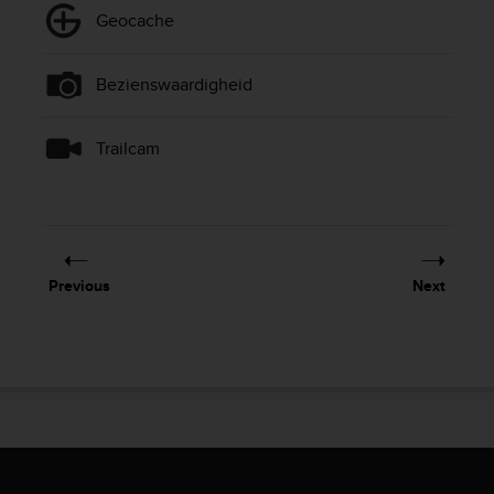
Geocache
Bezienswaardigheid
Trailcam
Previous
Next