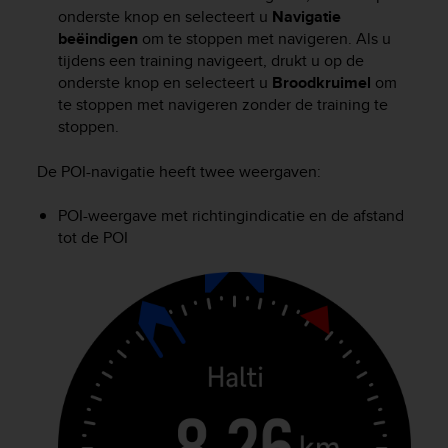
c
onderste knop en selecteert u
Navigatie
o
beëindigen
om te stoppen met navigeren. Als u
m
tijdens een training navigeert, drukt u op de
p
l
onderste knop en selecteert u
Broodkruimel
om
i
te stoppen met navigeren zonder de training te
a
stoppen.
n
c
De POI-navigatie heeft twee weergaven:
e
w
POI-weergave met richtingindicatie en de afstand
i
tot de POI
t
h
o
t
h
e
r
a
c
c
e