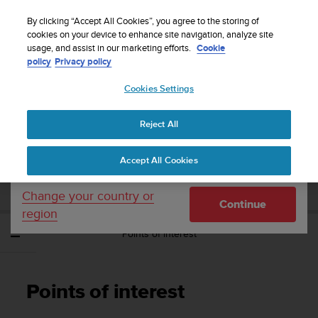
S
WE SHIP TO 75+ DESTINATIONS OVER THE
u
By clicking “Accept All Cookies”, you agree to the storing of
WORLD:
CLICK HERE TO SELECT YOURS
u
cookies on your device to enhance site navigation, analyze site
Your country or region:
usage, and assist in our marketing efforts.
Cookie
n
policy
Privacy policy
t
o
Cookies Settings
United States
i
s
Home
Support
Suunto Race
Gebruikershandleiding
c
Reject All
Currency: $ (USD)
o
m
Shipping only to United States
SUUNTO RACE
Accept All Cookies
m
GEBRUIKERSHANDLEIDING
i
t
Change your country or
Continue
t
region
e
Points of interest
d
t
o
a
Points of interest
c
h