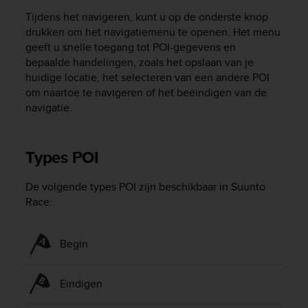
c
Tijdens het navigeren, kunt u op de onderste knop
e
drukken om het navigatiemenu te openen. Het menu
a
geeft u snelle toegang tot POI-gegevens en
t
bepaalde handelingen, zoals het opslaan van je
U
huidige locatie, het selecteren van een andere POI
S
om naartoe te navigeren of het beëindigen van de
A
navigatie.
+
1
8
5
Types POI
5
2
De volgende types POI zijn beschikbaar in
Suunto
5
Race
:
8
0
9
Begin
0
0
(
Eindigen
t
o