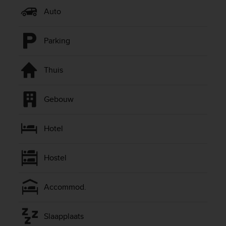
l
Auto
l
f
r
Parking
e
e
)
Thuis
,
i
f
Gebouw
y
o
u
Hotel
h
a
v
Hostel
e
a
n
Accommod.
y
i
Slaapplaats
s