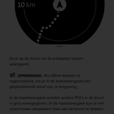
a
s
e
c
o
n
t
a
c
t
C
u
Druk op de kroon om te schakelen tussen
s
weergaven.
t
o
Als offline kaarten is
OPMERKING:
m
ingeschakeld, zie je in de kaartweergave een
e
gedetailleerde kaart van je omgeving.
r
S
In de kaartweergave worden andere POI's in de buurt
e
in grijs weergegeven. In de kaartweergave kun je het
r
v
zoomniveau aanpassen door aan de kroon te draaien.
i