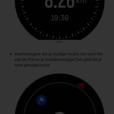
s
s
i
b
i
l
i
t
y
s
kaartweergave die je huidige locatie ten opzichte
t
van de POI en je broodkruimelpad (het pad dat je
a
n
hebt gevolgd) toont
d
a
r
d
s
.
P
l
e