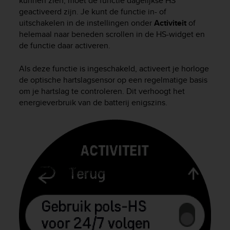
kunnen zien, moet de functie dagelijkse HS
r
geactiveerd zijn. Je kunt de functie in- of
m
uitschakelen in de instellingen onder
Activiteit
of
a
n
helemaal naar beneden scrollen in de HS-widget en
c
de functie daar activeren.
e
w
Als deze functie is ingeschakeld, activeert je horloge
i
de optische hartslagsensor op een regelmatige basis
t
om je hartslag te controleren. Dit verhoogt het
h
energieverbruik van de batterij enigszins.
t
h
e
W
e
b
C
o
n
t
e
n
t