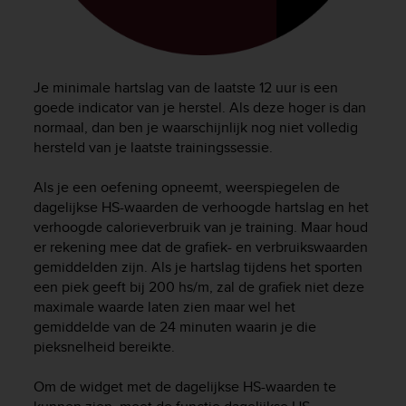
e
f
o
r
t
Je minimale hartslag van de laatste 12 uur is een
h
goede indicator van je herstel. Als deze hoger is dan
i
normaal, dan ben je waarschijnlijk nog niet volledig
s
hersteld van je laatste trainingssessie.
w
e
Als je een oefening opneemt, weerspiegelen de
b
dagelijkse HS-waarden de verhoogde hartslag en het
s
verhoogde calorieverbruik van je training. Maar houd
i
er rekening mee dat de grafiek- en verbruikswaarden
t
gemiddelden zijn. Als je hartslag tijdens het sporten
e
i
een piek geeft bij 200 hs/m, zal de grafiek niet deze
n
maximale waarde laten zien maar wel het
c
gemiddelde van de 24 minuten waarin je die
o
pieksnelheid bereikte.
n
f
Om de widget met de dagelijkse HS-waarden te
o