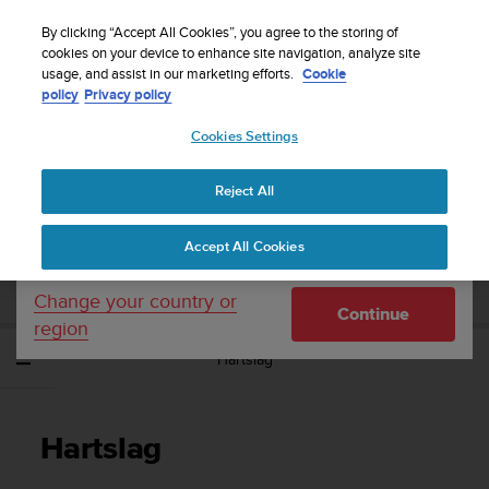
S
WE SHIP TO 75+ DESTINATIONS OVER THE
u
By clicking “Accept All Cookies”, you agree to the storing of
WORLD:
CLICK HERE TO SELECT YOURS
u
cookies on your device to enhance site navigation, analyze site
Your country or region:
usage, and assist in our marketing efforts.
Cookie
n
policy
Privacy policy
t
o
Cookies Settings
United States
i
s
Home
Support
Suunto Race
Gebruikershandleiding
c
Reject All
Currency: $ (USD)
o
m
Shipping only to United States
SUUNTO RACE
Accept All Cookies
m
GEBRUIKERSHANDLEIDING
i
t
Change your country or
Continue
t
region
e
Hartslag
d
t
o
a
Hartslag
c
h