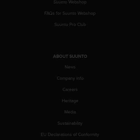
Suunto Webshop
s
s
FAQs for Suunto Webshop
i
b
Suunto Pro Club
i
l
i
t
y
ABOUT SUUNTO
s
t
News
a
Company info
n
d
Careers
a
r
Heritage
d
s
Media
.
P
Sustainability
l
EU Declarations of Conformity
e