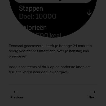
A
c
c
e
s
s
i
b
i
Eenmaal geactiveerd, heeft je horloge 24 minuten
l
nodig voordat het informatie over je hartslag kan
i
weergeven.
t
y
G
Veeg naar rechts of druk op de onderste knop om
u
terug te keren naar de tijdweergave.
i
d
e
l
i
Previous
Next
n
e