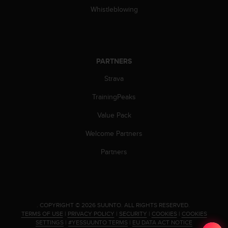
a
Whistleblowing
s
e
c
o
n
PARTNERS
t
a
Strava
c
t
TrainingPeaks
C
u
Value Pack
s
Welcome Partners
t
o
Partners
m
e
r
S
e
.
COPYRIGHT © 2026 SUUNTO.
ALL RIGHTS RESERVED.
r
TERMS OF USE
|
PRIVACY POLICY
|
SECURITY
|
COOKIES
|
COOKIES
v
SETTINGS
|
#YESSUUNTO TERMS
|
EU DATA ACT NOTICE
i