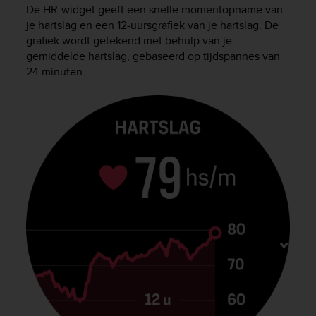
i
De HR-widget geeft een snelle momentopname van
e
je hartslag en een 12-uursgrafiek van je hartslag. De
v
grafiek wordt getekend met behulp van je
i
gemiddelde hartslag, gebaseerd op tijdspannes van
n
24 minuten.
g
L
e
v
e
l
A
A
c
o
n
f
o
r
m
a
n
c