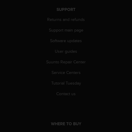
c
o
SUPPORT
m
p
Returns and refunds
l
i
Support main page
a
Software updates
n
c
User guides
e
w
Suunto Repair Center
i
t
Service Centers
h
o
Tutorial Tuesday
t
Contact us
h
e
r
a
c
WHERE TO BUY
c
e