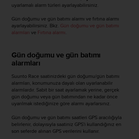
i
uyarlamalı alarm türleri ayarlayabilirsiniz.
e
v
Gün doğumu ve gün batımı alarmı ve fırtına alarmı
i
n
ayarlayabilirsiniz. Bkz.
Gün doğumu ve gün batımı
g
alarmları
ve
Fırtına alarmı
.
L
e
v
Gün doğumu ve gün batımı
e
alarmları
l
A
A
Suunto Race
saatinizdeki gün doğumu/gün batımı
c
alarmları, konumunuza dayalı olan uyarlanabilir
o
alarmlardır. Sabit bir saat ayarlamak yerine, gerçek
n
gün doğumu veya gün batımından ne kadar önce
f
uyarılmak istediğinize göre alarmı ayarlarsınız.
o
r
Gün doğumu ve gün batımı saatleri GPS aracılığıyla
m
belirlenir, dolayısıyla saatiniz GPS'i kullandığınız en
a
son seferde alınan GPS verilerini kullanır.
n
c