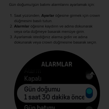
e
Gün doğumu/gün batımı alarmlarını ayarlamak için:
f
o
Saat yüzünden,
Ayarlar
öğesine girmek için crown
r
düğmesini basılı tutun.
t
Alarmlar
öğesine kaydırın ve adına dokunarak
h
veya orta düğmeye basarak menüye girin.
i
Ayarlamak istediğiniz alarma gidin ve adına
s
dokunarak veya crown düğmesine basarak seçin.
w
e
b
s
i
t
e
i
n
c
o
n
f
o