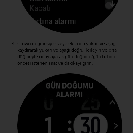
r
m
a
n
c
e
w
i
Crown düğmesiyle veya ekranda yukarı ve aşağı
t
kaydırarak yukarı ve aşağı doğru ilerleyin ve orta
h
düğmeyle onaylayarak gün doğumu/gün batımı
t
öncesi istenen saat ve dakikayı girin.
h
e
W
e
b
C
o
n
t
e
n
t