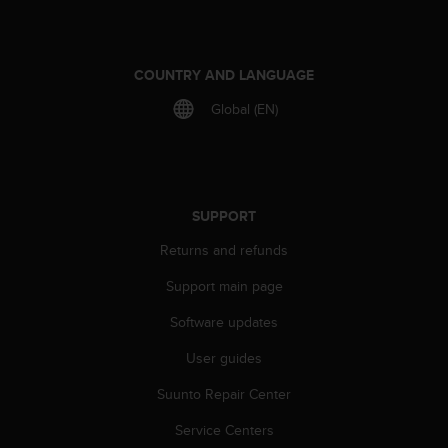
a
s
e
c
COUNTRY AND LANGUAGE
o
n
Global (EN)
t
a
c
t
C
SUPPORT
u
s
Returns and refunds
t
o
Support main page
m
Software updates
e
r
User guides
S
e
Suunto Repair Center
r
v
Service Centers
i