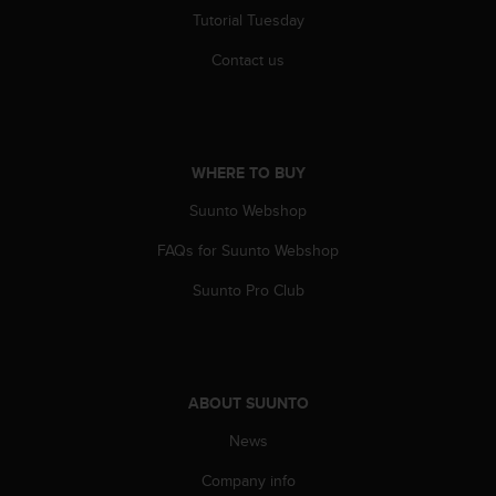
c
Tutorial Tuesday
e
Contact us
a
t
U
S
A
WHERE TO BUY
+
1
Suunto Webshop
8
5
FAQs for Suunto Webshop
5
2
Suunto Pro Club
5
8
0
9
0
ABOUT SUUNTO
0
(
News
t
Company info
o