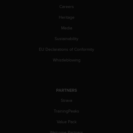
l
Careers
l
f
Heritage
r
e
Media
e
)
Sustainability
,
EU Declarations of Conformity
i
f
Whistleblowing
y
o
u
h
a
PARTNERS
v
e
Strava
a
n
TrainingPeaks
y
i
Value Pack
s
Welcome Partners