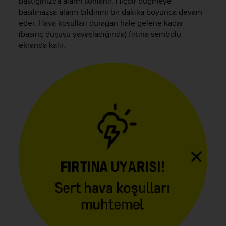
bastığınızda alarm sonlanır. Hiçbir düğmeye
c
o
basılmazsa alarm bildirimi bir dakika boyunca devam
m
eder. Hava koşulları durağan hale gelene kadar
p
(basınç düşüşü yavaşladığında) fırtına sembolü
l
ekranda kalır.
i
a
n
c
e
w
i
t
h
o
t
h
e
r
a
c
c
e