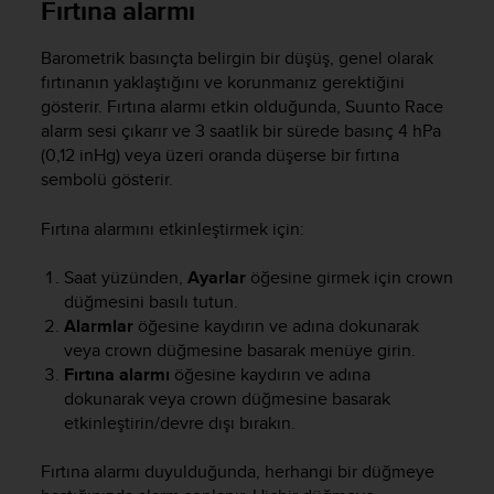
Fırtına alarmı
s
(
W
Barometrik basınçta belirgin bir düşüş, genel olarak
C
fırtınanın yaklaştığını ve korunmanız gerektiğini
A
gösterir. Fırtına alarmı etkin olduğunda,
Suunto Race
G
alarm sesi çıkarır ve 3 saatlik bir sürede basınç 4 hPa
)
(0,12 inHg) veya üzeri oranda düşerse bir fırtına
2
sembolü gösterir.
.
0
Fırtına alarmını etkinleştirmek için:
a
n
d
Saat yüzünden,
Ayarlar
öğesine girmek için crown
a
düğmesini basılı tutun.
c
Alarmlar
öğesine kaydırın ve adına dokunarak
h
veya crown düğmesine basarak menüye girin.
i
Fırtına alarmı
öğesine kaydırın ve adına
e
dokunarak veya crown düğmesine basarak
v
etkinleştirin/devre dışı bırakın.
i
n
Fırtına alarmı duyulduğunda, herhangi bir düğmeye
g