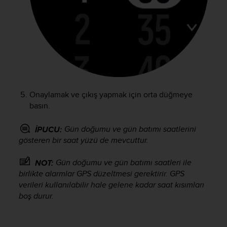
A
c
c
e
s
s
i
b
i
Onaylamak ve çıkış yapmak için orta düğmeye
l
basın.
i
t
Gün doğumu ve gün batımı saatlerini
İPUCU:
y
gösteren bir saat yüzü de mevcuttur.
G
u
i
Gün doğumu ve gün batımı saatleri ile
NOT:
d
birlikte alarmlar GPS düzeltmesi gerektirir. GPS
e
verileri kullanılabilir hale gelene kadar saat kısımları
l
boş durur.
i
n
e