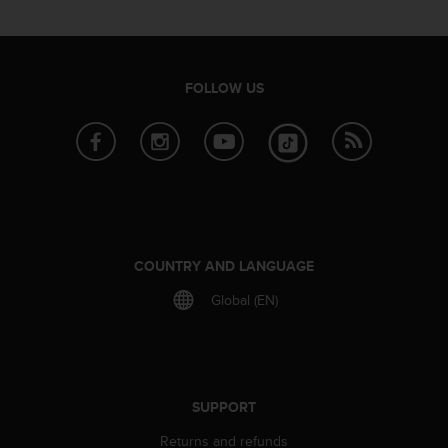
r
m
a
n
c
FOLLOW US
e
w
i
t
h
t
h
e
W
COUNTRY AND LANGUAGE
e
Global (EN)
b
C
o
n
t
e
SUPPORT
n
Returns and refunds
t