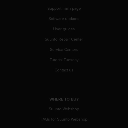
A
Support main page
c
c
Software updates
e
s
User guides
s
i
Suunto Repair Center
b
Service Centers
i
l
Tutorial Tuesday
i
t
Contact us
y
G
u
i
d
WHERE TO BUY
e
l
Suunto Webshop
i
n
FAQs for Suunto Webshop
e