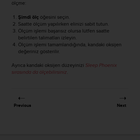
ölçme:
e
f
Şimdi ölç
öğesini seçin.
o
r
Saatte ölçüm yapılırken elinizi sabit tutun.
t
Ölçüm işlemi başarısız olursa lütfen saatte
h
belirtilen talimatları izleyin.
i
Ölçüm işlemi tamamlandığında, kandaki oksijen
s
değeriniz gösterilir.
w
e
Ayrıca kandaki oksijen düzeyinizi
Sleep Phoenix
b
sırasında da ölçebilirsiniz
.
s
i
t
e
i
n
Previous
Next
c
o
n
f
o