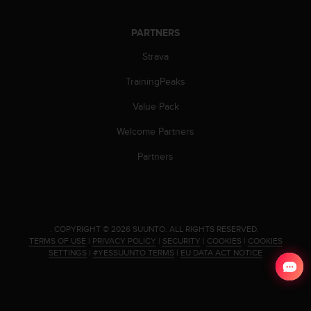
c
o
m
PARTNERS
p
l
Strava
i
TrainingPeaks
a
n
Value Pack
c
e
Welcome Partners
w
i
Partners
t
h
o
t
h
.
COPYRIGHT © 2026 SUUNTO.
ALL RIGHTS RESERVED.
e
TERMS OF USE
|
PRIVACY POLICY
|
SECURITY
|
COOKIES
|
COOKIES
r
SETTINGS
|
#YESSUUNTO TERMS
|
EU DATA ACT NOTICE
a
c
c
e