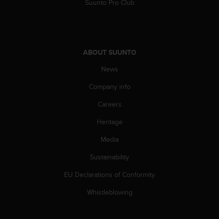
Suunto Pro Club
s
(
W
C
A
ABOUT SUUNTO
G
)
News
2
.
Company info
0
a
Careers
n
d
Heritage
a
Media
c
h
Sustainability
i
e
EU Declarations of Conformity
v
i
Whistleblowing
n
g