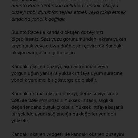
i
Suunto Race
tarafından belirtilen kandaki oksijen
e
düzeyi tıbbi durumları teşhis etmek veya takip etmek
v
amacına yönelik değildir.
i
n
g
Suunto Race
ile kandaki oksijen düzeyinizi
L
ölçebilirsiniz. Saat yüzü görünümünden, ekranı yukarı
e
kaydırarak veya crown düğmesini çevirerek Kandaki
v
oksijen widget'ına gidip seçin.
e
l
Kandaki oksijen düzeyi, aşırı antrenman veya
A
yorgunluğun yanı sıra yüksek irtifaya uyum sürecine
A
yönelik yardımcı bir gösterge de olabilir.
c
o
n
Kandaki normal oksijen düzeyi, deniz seviyesinde
f
%96 ile %99 arasındadır. Yüksek irtifada, sağlıklı
o
değerler daha düşük çıkabilir. Yüksek irtifaya başarılı
r
bir şekilde uyum sağlandığında değerler yeniden
m
yükselir.
a
n
Kandaki oksijen widget'ı ile kandaki oksijen düzeyini
c