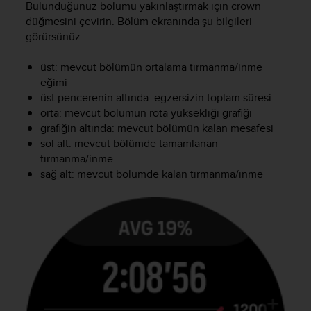
Bulunduğunuz bölümü yakınlaştırmak için crown
s
düğmesini çevirin. Bölüm ekranında şu bilgileri
(
W
görürsünüz:
C
A
üst: mevcut bölümün ortalama tırmanma/inme
G
eğimi
)
üst pencerenin altında: egzersizin toplam süresi
2
orta: mevcut bölümün rota yüksekliği grafiği
.
grafiğin altında: mevcut bölümün kalan mesafesi
0
sol alt: mevcut bölümde tamamlanan
a
tırmanma/inme
n
d
sağ alt: mevcut bölümde kalan tırmanma/inme
a
c
h
i
e
v
i
n
g