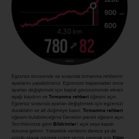
c
o
m
p
l
i
a
n
c
e
w
i
t
Egzersiz öncesinde ve sırasında tırmanma rehberini
h
ayarlarını yapabilirsiniz. Egzersize başlamadan önce
o
ayarları değiştirmek için başlat görünümünde ekranı
t
aşağı kaydırın ve
Tırmanma rehberi
öğesini açın.
h
Egzersiz sırasında ayarları değiştirmek için egzersizi
e
duraklatın ve alt düğmeye basın.
Tırmanma rehberi
r
öğesini bulabileceğiniz Denetim paneli öğesini açın.
a
Tercihlerinize göre
Bildirimler
'i açık veya kapalı
c
duruma getirin. Yükseklik verilerini derece ya da
c
e
yüzde olarak görmek üzere seçim yapmak için
Eğim