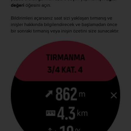
s
değeri
öğesini açın.
s
i
Bildirimleri açarsanız saat sizi yaklaşan tırmanış ve
b
inişler hakkında bilgilendirecek ve başlamadan önce
i
bir sonraki tırmanış veya inişin özetini size sunacaktır.
l
i
t
y
s
t
a
n
d
a
r
d
s
.
P
l
e