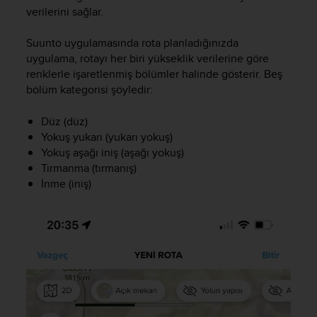
i
verilerini sağlar.
e
v
Suunto uygulamasında rota planladığınızda
i
n
uygulama, rotayı her biri yükseklik verilerine göre
g
renklerle işaretlenmiş bölümler halinde gösterir. Beş
L
bölüm kategorisi şöyledir:
e
v
Düz (düz)
e
Yokuş yukarı (yukarı yokuş)
l
Yokuş aşağı iniş (aşağı yokuş)
A
Tırmanma (tırmanış)
A
İnme (iniş)
c
o
n
f
o
r
m
a
n
c