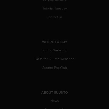
l
l
Tutorial Tuesday
f
r
Contact us
e
e
)
,
i
WHERE TO BUY
f
Suunto Webshop
y
o
FAQs for Suunto Webshop
u
h
Suunto Pro Club
a
v
e
a
n
ABOUT SUUNTO
y
i
News
s