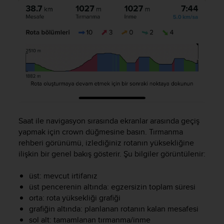
r
m
a
n
c
e
w
i
t
h
t
h
Saat ile navigasyon sırasında ekranlar arasında geçiş
e
yapmak için crown düğmesine basın. Tırmanma
W
rehberi görünümü, izlediğiniz rotanın yüksekliğine
e
b
ilişkin bir genel bakış gösterir. Şu bilgiler görüntülenir:
C
o
üst: mevcut irtifanız
n
üst pencerenin altında: egzersizin toplam süresi
t
orta: rota yüksekliği grafiği
e
grafiğin altında: planlanan rotanın kalan mesafesi
n
sol alt: tamamlanan tırmanma/inme
t