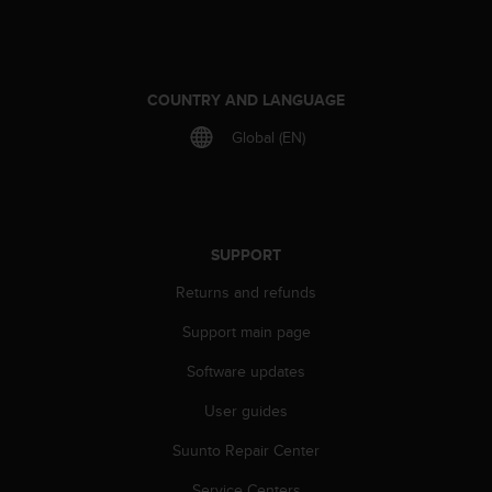
c
e
a
t
COUNTRY AND LANGUAGE
U
S
Global (EN)
A
+
1
8
5
SUPPORT
5
2
Returns and refunds
5
8
Support main page
0
9
Software updates
0
User guides
0
(
Suunto Repair Center
t
o
Service Centers