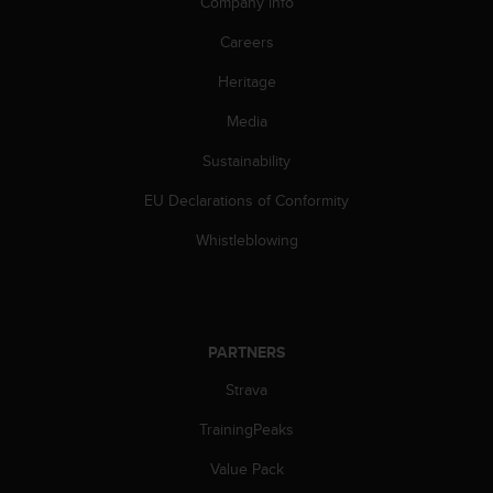
s
Company info
u
Careers
e
s
Heritage
a
c
Media
c
e
Sustainability
s
s
EU Declarations of Conformity
i
Whistleblowing
n
g
i
n
f
PARTNERS
o
r
Strava
m
a
TrainingPeaks
t
i
Value Pack
o