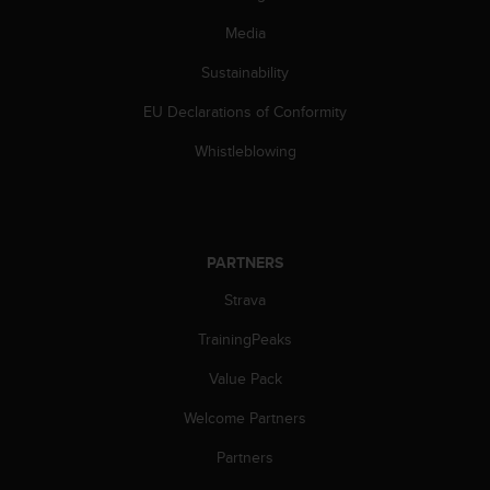
s
Media
s
i
Sustainability
b
i
EU Declarations of Conformity
l
i
Whistleblowing
t
y
s
t
a
PARTNERS
n
d
Strava
a
TrainingPeaks
r
d
Value Pack
s
.
Welcome Partners
P
l
Partners
e