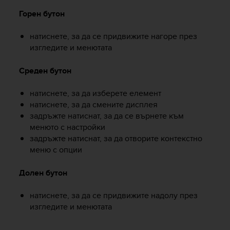
e
Горен бутон
f
o
натиснете, за да се придвижите нагоре през
r
изгледите и менютата
t
h
i
Среден бутон
s
w
натиснете, за да изберете елемент
e
натиснете, за да смените дисплея
b
задръжте натиснат, за да се върнете към
s
менюто с настройки
i
задръжте натиснат, за да отворите контекстно
t
меню с опции
e
i
n
Долен бутон
c
o
натиснете, за да се придвижите надолу през
n
изгледите и менютата
f
o