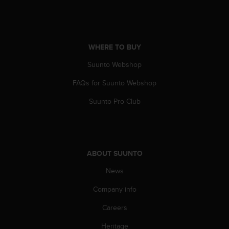
c
o
m
p
l
WHERE TO BUY
i
a
Suunto Webshop
n
c
FAQs for Suunto Webshop
e
Suunto Pro Club
w
i
t
h
o
ABOUT SUUNTO
t
h
News
e
r
Company info
a
c
Careers
c
e
Heritage