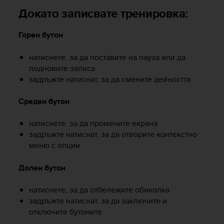
r
Докато записвате тренировка:
m
a
n
Горен бутон
c
e
натиснете, за да поставите на пауза или да
w
подновите записа
i
задръжте натиснат, за да смените дейността
t
h
Среден бутон
t
h
e
натиснете, за да промените екрана
W
задръжте натиснат, за да отворите контекстно
e
меню с опции
b
C
Долен бутон
o
n
натиснете, за да отбележите обиколка
t
задръжте натиснат, за да заключите и
e
отключите бутоните
n
t