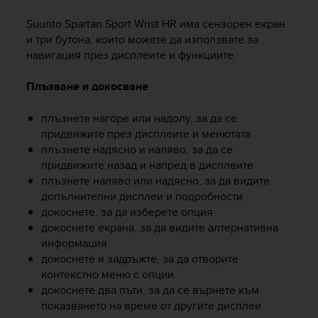
i
e
Suunto Spartan Sport Wrist HR
има сензорен екран
v
и три бутона, които можете да използвате за
i
навигация през дисплеите и функциите.
n
g
Плъзване и докосване
L
e
v
плъзнете нагоре или надолу, за да се
e
придвижите през дисплеите и менютата
l
плъзнете надясно и наляво, за да се
A
придвижите назад и напред в дисплеите
A
плъзнете наляво или надясно, за да видите
c
допълнителни дисплеи и подробности
o
докоснете, за да изберете опция
n
докоснете екрана, за да видите алтернативна
f
информация
o
r
докоснете и задръжте, за да отворите
m
контекстно меню с опции
a
докоснете два пъти, за да се върнете към
n
показването на време от другите дисплеи
c