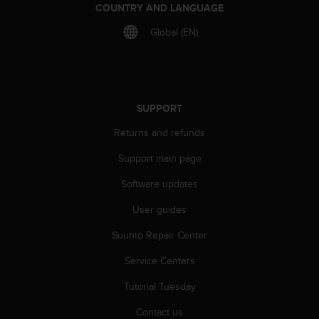
s
COUNTRY AND LANGUAGE
(
Global (EN)
W
C
A
G
)
2
SUPPORT
.
Returns and refunds
0
a
Support main page
n
d
Software updates
a
c
User guides
h
i
Suunto Repair Center
e
Service Centers
v
i
Tutorial Tuesday
n
g
Contact us