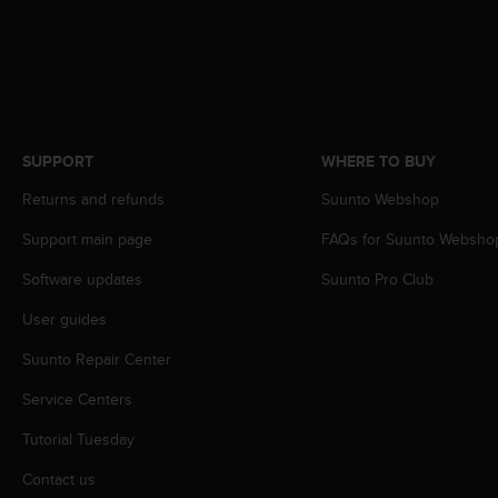
r
m
a
n
c
e
w
i
SUPPORT
WHERE TO BUY
t
Returns and refunds
Suunto Webshop
h
t
Support main page
FAQs for Suunto Websho
h
e
Software updates
Suunto Pro Club
W
e
User guides
b
Suunto Repair Center
C
o
Service Centers
n
t
Tutorial Tuesday
e
n
Contact us
t