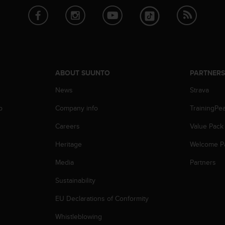
ABOUT SUUNTO
PARTNER
News
Strava
p
Company info
TrainingPe
Careers
Value Pack
Heritage
Welcome P
Media
Partners
Sustainability
EU Declarations of Conformity
Whistleblowing