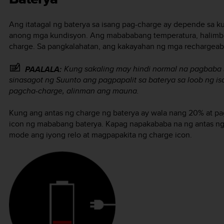
Ang itatagal ng baterya sa isang pag-charge ay depende sa k
anong mga kundisyon. Ang mabababang temperatura, halimbaw
charge. Sa pangkalahatan, ang kakayahan ng mga rechargeab
Kung sakaling may hindi normal na pagbaba 
PAALALA:
sinasagot ng Suunto ang pagpapalit sa baterya sa loob ng 
pagcha-charge, alinman ang mauna.
Kung ang antas ng charge ng baterya ay wala nang 20% at pag
icon ng mababang baterya. Kapag napakababa na ng antas ng
mode ang iyong relo at magpapakita ng charge icon.