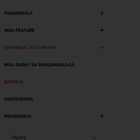
i
e
v
PAGSISIMULA
i
n
MGA FEATURE
g
L
e
PAG-IINGAT AT SUPORTA
v
e
l
MGA GABAY SA PANGANGALAGA
A
A
c
BATERYA
o
n
PAGTATAPON
f
o
r
REPERENSYA
m
a
n
c