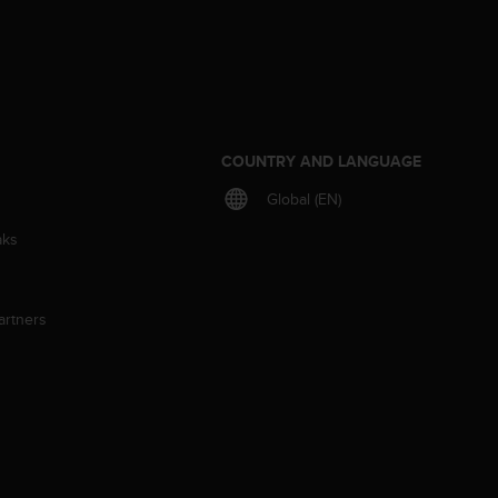
S
COUNTRY AND LANGUAGE
Global (EN)
aks
artners