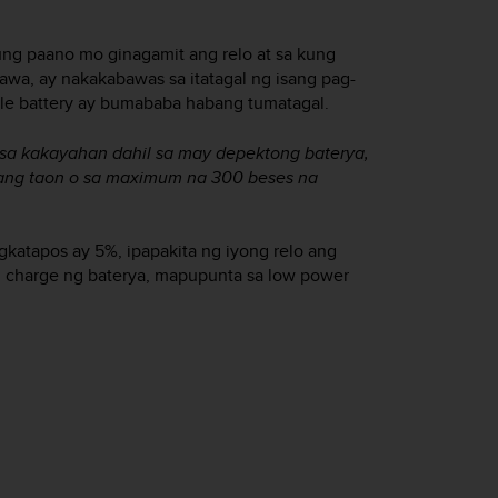
ung paano mo ginagamit ang relo at sa kung
a, ay nakakabawas sa itatagal ng isang pag-
le battery ay bumababa habang tumatagal.
sa kakayahan dahil sa may depektong baterya,
isang taon o sa maximum na 300 beses na
katapos ay 5%, ipapakita ng iyong relo ang
 charge ng baterya, mapupunta sa low power