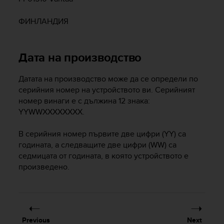
A
c
ФИНЛАНДИЯ
c
e
s
Дата на производство
s
i
Датата на производство може да се определи по
b
i
серийния номер на устройството ви. Серийният
l
номер винаги е с дължина 12 знака:
i
YYWWXXXXXXXX.
t
y
В серийния номер първите две цифри (YY) са
G
годината, а следващите две цифри (WW) са
u
седмицата от годината, в която устройството е
i
произведено.
d
e
l
i
n
e
Previous
Next