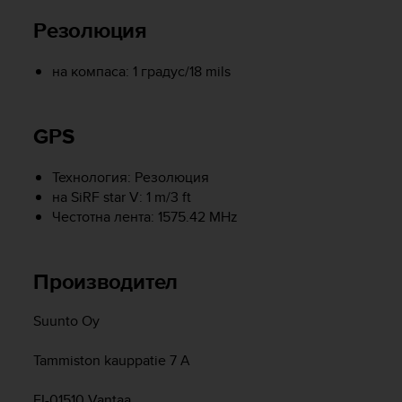
r
m
Резолюция
a
n
на компаса: 1 градус/18 mils
c
e
w
GPS
i
t
h
Технология: Резолюция
t
на SiRF star V: 1 m/3 ft
h
Честотна лента: 1575.42 MHz
e
W
e
b
Производител
C
o
Suunto Oy
n
t
Tammiston kauppatie 7 A
e
n
FI-01510 Vantaa
t