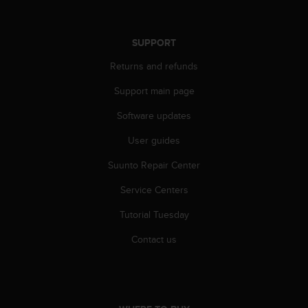
c
o
m
p
SUPPORT
l
Returns and refunds
i
a
Support main page
n
c
Software updates
e
w
User guides
i
Suunto Repair Center
t
h
Service Centers
o
t
Tutorial Tuesday
h
e
Contact us
r
a
c
c
e