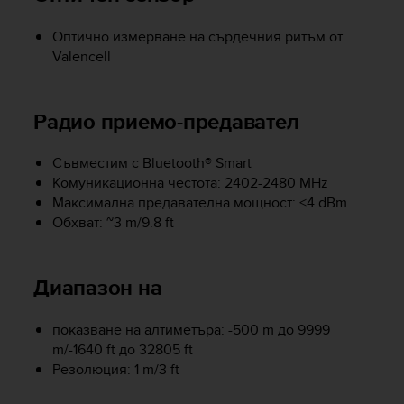
e
f
Оптично измерване на сърдечния ритъм от
o
Valencell
r
t
h
Радио приемо-предавател
i
s
w
Съвместим с Bluetooth® Smart
e
Комуникационна честота: 2402-2480 MHz
b
Максимална предавателна мощност: <4 dBm
s
Обхват: ~3 m/9.8 ft
i
t
e
Диапазон на
i
n
c
показване на алтиметъра: -500 m до 9999
o
m/-1640 ft до 32805 ft
n
Резолюция: 1 m/3 ft
f
o