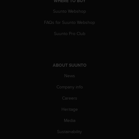
WHERE TO BUY
s
s
Suunto Webshop
i
FAQs for Suunto Webshop
b
i
Suunto Pro Club
l
i
t
y
s
ABOUT SUUNTO
t
a
News
n
d
Company info
a
r
Careers
d
Heritage
s
.
Media
P
l
Sustainability
e