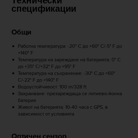
Технически
i
e
спецификации
v
i
n
Общи
g
L
e
Работна температура: -20° C до +60° C/-5° F до
v
+140° F
e
Температура на зареждане на батерията: 0° C
l
до +35° C/+32° F до +95° F
A
Температура на съхранение: -30° C до +60°
A
C/-22° F до +140° F
c
Водоустойчивост: 100 m/328 ft
o
n
Захранване: презареждаща се литиево-йонна
f
батерия
o
Живот на батерията: 10-40 часа с GPS, в
r
зависимост от условията
m
a
n
Оптичен сензор
c