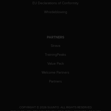
a
EU Declarations of Conformity
s
e
Whistleblowing
c
o
n
t
a
PARTNERS
c
Strava
t
C
TrainingPeaks
u
s
Value Pack
t
o
Welcome Partners
m
e
Partners
r
S
e
r
v
.
COPYRIGHT © 2026 SUUNTO.
ALL RIGHTS RESERVED.
i