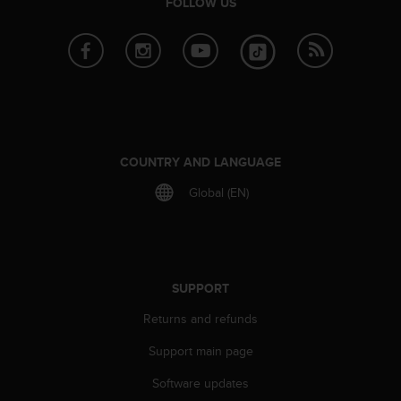
FOLLOW US
s
(
W
C
A
G
)
2
.
COUNTRY AND LANGUAGE
0
a
Global (EN)
n
d
a
c
h
SUPPORT
i
e
Returns and refunds
v
i
Support main page
n
Software updates
g