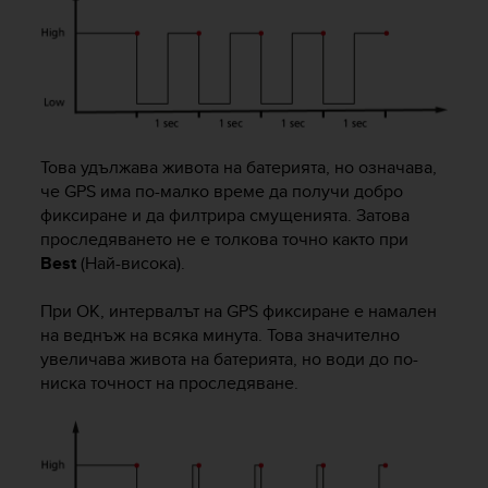
r
m
a
n
c
e
w
i
Това удължава живота на батерията, но означава,
t
че GPS има по-малко време да получи добро
h
фиксиране и да филтрира смущенията. Затова
t
проследяването не е толкова точно както при
h
Best
(Най-висока).
e
W
При OK, интервалът на GPS фиксиране е намален
e
b
на веднъж на всяка минута. Това значително
C
увеличава живота на батерията, но води до по-
o
ниска точност на проследяване.
n
t
e
n
t