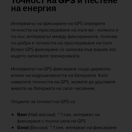
Точност на GPS и пестене
i
e
на енергия
v
i
Интервалът на фиксиране на GPS определя
n
точността на проследяване на пътя ви - колкото е
g
L
по-къс интервалът между фиксиранията, толкова
e
по-добра е точността на проследяване на пътя.
v
Всяко GPS фиксиране се записва във вашия лог,
e
където записвате тренировката.
l
A
Интервалът на GPS фиксиране също директно
A
влияе на издръжливостта на батерията. Като
c
намалите точността на GPS, можете да удължите
o
живота на батерията на своя часовник.
n
f
o
Опциите за точност на GPS са:
r
m
Best
(Най-висока): ~ 1 сек. интервал на
a
фиксиране с пълна сила на GPS
n
Good
(Висока): ~ 1 сек. интервал на фиксиране
c