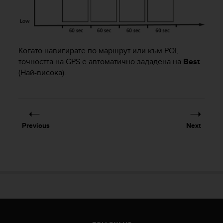
A
c
c
e
s
Когато навигирате по маршрут или към POI,
s
точността на GPS е автоматично зададена на
Best
i
(Най-висока).
b
i
l
i
t
Previous
Next
y
G
u
i
d
e
l
i
n
e