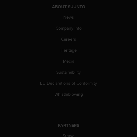
s
ABOUT SUUNTO
s
i
News
b
Company info
i
l
Careers
i
t
Heritage
y
s
Media
t
a
Sustainability
n
EU Declarations of Conformity
d
a
Whistleblowing
r
d
s
.
P
PARTNERS
l
e
Strava