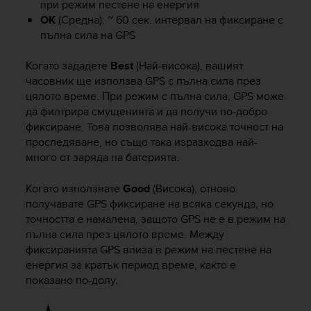
при режим пестене на енергия
e
OK
(Средна): ~ 60 сек. интервал на фиксиране с
f
пълна сила на GPS
o
r
t
Когато зададете
Best
(Най-висока), вашият
h
часовник ще използва GPS с пълна сила през
i
цялото време. При режим с пълна сила, GPS може
s
да филтрира смущенията и да получи по-добро
w
фиксиране. Това позволява най-висока точност на
e
проследяване, но също така изразходва най-
b
много от заряда на батерията.
s
i
Когато използвате
Good
(Висока), отново
t
получавате GPS фиксиране на всяка секунда, но
e
i
точността е намалена, защото GPS не е в режим на
n
пълна сила през цялото време. Между
c
фиксиранията GPS влиза в режим на пестене на
o
енергия за кратък период време, както е
n
показано по-долу.
f
o