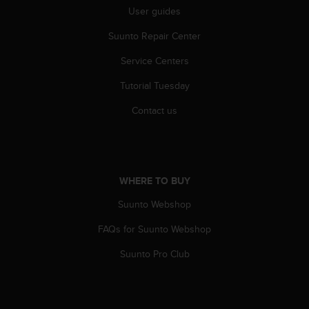
c
User guides
o
m
Suunto Repair Center
p
l
Service Centers
i
a
Tutorial Tuesday
n
Contact us
c
e
w
i
t
h
WHERE TO BUY
o
Suunto Webshop
t
h
FAQs for Suunto Webshop
e
r
Suunto Pro Club
a
c
c
e