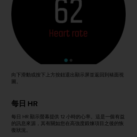
c
e
a
t
U
S
A
+
1
8
5
5
向下滑動或按下上方按鈕退出顯示屏並返回到裱面視
2
圖。
5
8
0
每日 HR
9
0
0
每日 HR 顯示螢幕提供 12 小時的心率。這是一個有益
(
的訊息來源，其有關如您在高強度鍛煉項目之後的恢
t
復狀況。
o