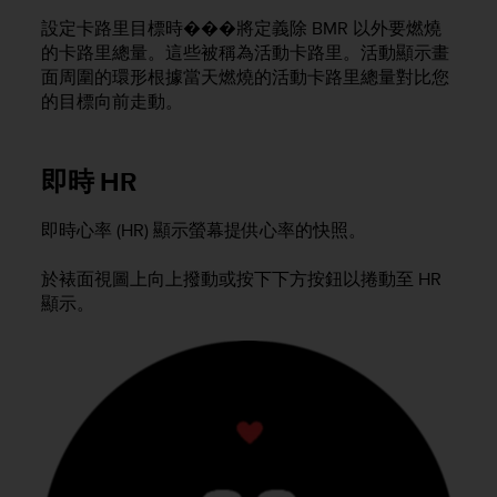
a
設定卡路里目標時���將定義除 BMR 以外要燃燒
s
e
的卡路里總量。這些被稱為活動卡路里。活動顯示畫
c
面周圍的環形根據當天燃燒的活動卡路里總量對比您
o
的目標向前走動。
n
t
a
即時 HR
c
t
C
即時心率 (HR) 顯示螢幕提供心率的快照。
u
s
於裱面視圖上向上撥動或按下下方按鈕以捲動至 HR
t
顯示。
o
m
e
r
S
e
r
v
i