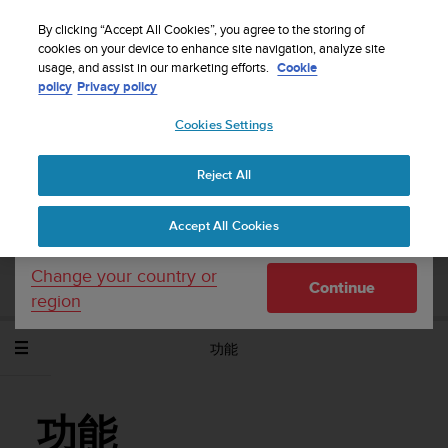
S
WE SHIP TO 75+ DESTINATIONS OVER THE
u
By clicking “Accept All Cookies”, you agree to the storing of
WORLD:
CLICK HERE TO SELECT YOURS
u
cookies on your device to enhance site navigation, analyze site
Your country or region:
usage, and assist in our marketing efforts.
Cookie
n
policy
Privacy policy
t
o
Cookies Settings
United States
i
s
Home
Support
Suunto Spartan Sport Wrist HR Baro
使用者指
c
南 - 2.6
Reject All
Currency: $ (USD)
o
m
Shipping only to United States
Accept All Cookies
m
SUUNTO SPARTAN SPORT WRIST HR
i
BARO 使用者指南 - 2.6
t
Change your country or
Continue
t
region
e
d
功能
t
o
a
c
功能
h