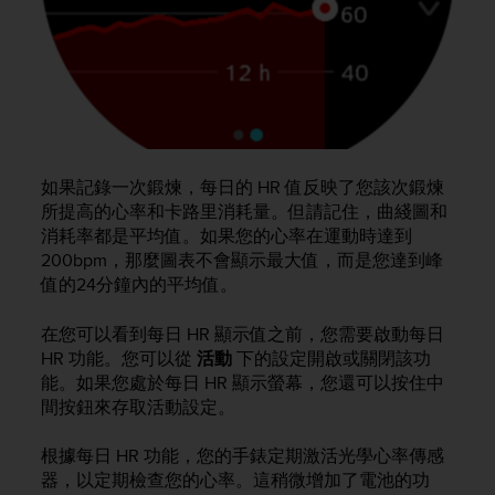
s
u
e
s
a
c
c
e
s
如果記錄一次鍛煉，每日的 HR 值反映了您該次鍛煉
s
所提高的心率和卡路里消耗量。但請記住，曲綫圖和
i
消耗率都是平均值。如果您的心率在運動時達到
n
200bpm，那麼圖表不會顯示最大值，而是您達到峰
g
值的24分鐘內的平均值。
i
n
在您可以看到每日 HR 顯示值之前，您需要啟動每日
f
o
HR 功能。您可以從
活動
下的設定開啟或關閉該功
r
能。如果您處於每日 HR 顯示螢幕，您還可以按住中
m
間按鈕來存取活動設定。
a
t
根據每日 HR 功能，您的手錶定期激活光學心率傳感
i
器，以定期檢查您的心率。這稍微增加了電池的功
o