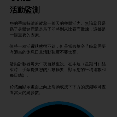
i
e
活動監測
v
i
n
您的手錶持續追蹤您一整天的整體活力。無論您只是
g
爲了身體健康還是爲了即將到來比賽而鍛煉，這都是
L
一個重要的因素。
e
v
保持一種活躍狀態很不錯，但是當鍛煉辛苦時您需要
e
有適當的休息日且活動強度不要太高。
l
A
A
活動計數器每天午夜自動重設。在本週（星期日）結
c
束時，手錶提供您的活動摘要，顯示您的平均週數和
o
每日總計。
n
f
於裱面顯示畫面上向上滑動或按下下方的按鈕即可查
o
看當天的總步數。
r
m
a
n
c