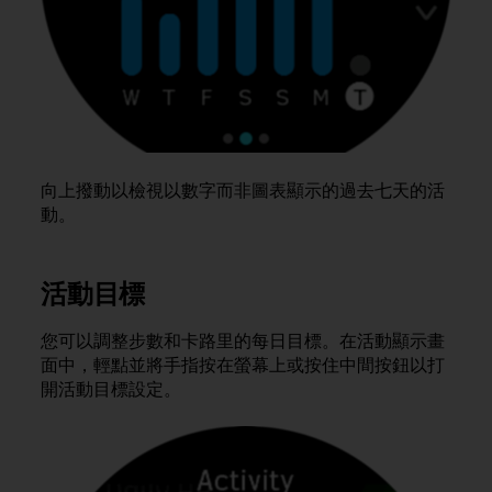
s
(
W
C
A
G
)
2
.
向上撥動以檢視以數字而非圖表顯示的過去七天的活
0
動。
a
n
d
活動目標
a
c
h
您可以調整步數和卡路里的每日目標。在活動顯示畫
i
面中，輕點並將手指按在螢幕上或按住中間按鈕以打
e
開活動目標設定。
v
i
n
g