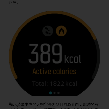
r
路里。
m
a
n
c
e
w
i
t
h
t
h
e
W
e
b
C
o
n
t
e
n
顯示熒幕中央的大數字是您到目前為止白天燃燒的有
t