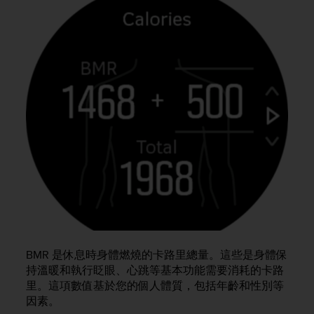
s
s
i
b
i
l
i
t
y
s
t
a
n
d
a
r
d
s
BMR 是休息時身體燃燒的卡路里總量。這些是身體保
.
持溫暖和執行眨眼、心跳等基本功能需要消耗的卡路
P
里。這項數值基於您的個人體質，包括年齡和性別等
l
因素。
e