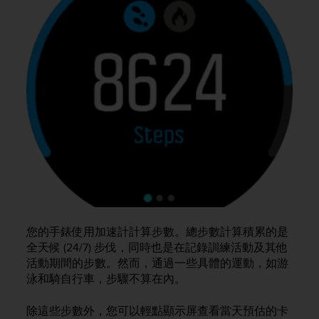
e
f
o
r
t
h
i
s
w
e
b
s
i
t
e
i
您的手錶使用加速計計算步數。總步數計算積累的是
n
全天候 (24/7) 步伐，同時也是在記錄訓練活動及其他
c
活動期間的步數。然而，通過一些具體的運動，如游
o
泳和騎自行車，步驟不算在內。
n
f
o
除這些步數外，您可以輕點顯示屏查看當天預估的卡