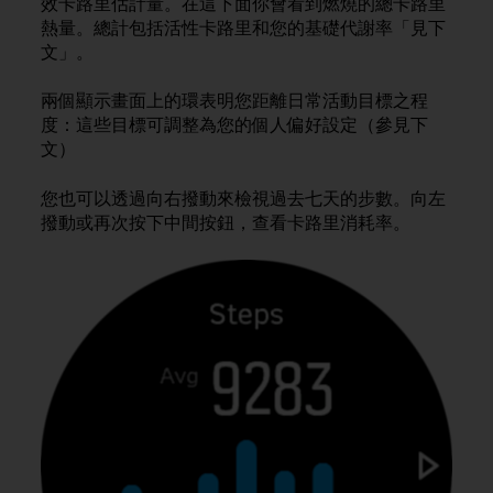
效卡路里估計量。在這下面你會看到燃燒的總卡路里
A
熱量。總計包括活性卡路里和您的基礎代謝率「見下
c
文」。
c
e
兩個顯示畫面上的環表明您距離日常活動目標之程
s
度：這些目標可調整為您的個人偏好設定（參見下
s
文）
i
b
i
您也可以透過向右撥動來檢視過去七天的步數。向左
l
撥動或再次按下中間按鈕，查看卡路里消耗率。
i
t
y
G
u
i
d
e
l
i
n
e