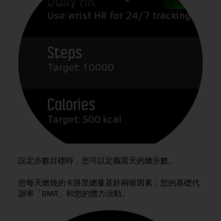
c
o
m
p
l
i
a
n
c
e
w
i
t
h
o
t
h
設定步數目標時，您可以定義當天的總步數。
e
r
您每天燃燒的卡路里總量基於兩個因素：您的基礎代
a
謝率「BMR」和您的體力活動。
c
c
e