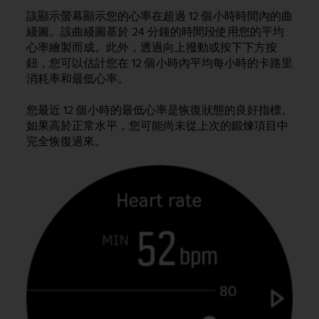
l
該顯示螢幕顯示您的心率在超過 12 個小時時間內的曲
l
綫圖。該曲綫圖基於 24 分鐘的時間段使用您的平均
f
心率繪製而成。此外，透過向上撥動或按下下方按
r
鈕，您可以估計您在 12 個小時內平均每小時的卡路里
e
消耗率和最低心率。
e
)
,
您最近 12 個小時的最低心率是恢復狀態的良好指標。
i
如果高於正常水平，您可能尚未從上次的鍛煉項目中
f
完全恢復過來。
y
o
u
h
a
v
e
a
n
y
i
s