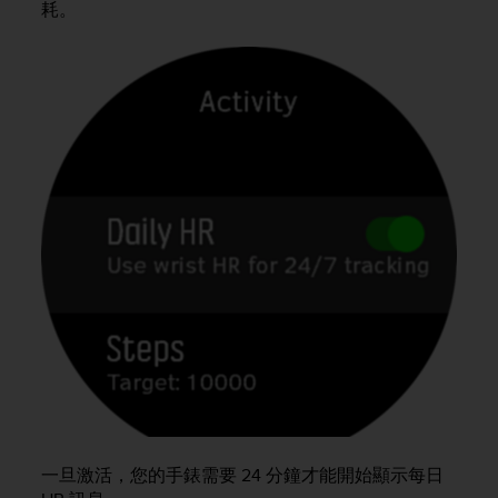
耗。
n
o
n
t
h
i
s
w
e
b
s
i
t
e
.
一旦激活，您的手錶需要 24 分鐘才能開始顯示每日