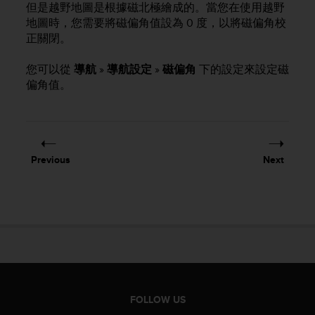
c
但是越野地圖是根據磁北極繪成的。當您在使用越野
o
地圖時，您需要將磁偏角值設為 0 度，以將磁偏角校
m
正關閉。
p
l
您可以從
導航
»
導航設定
»
磁偏角
下的設定來設定磁
i
偏角值。
a
n
c
e
w
i
Previous
Next
t
h
o
t
h
e
r
a
c
c
FOLLOW US
e