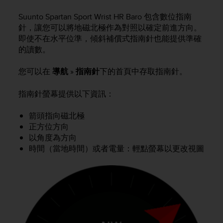
i
e
Suunto Spartan Sport Wrist HR Baro
包含數位指南
v
針，讓您可以將地磁北極作為對照以確定前進方向。
i
即使不在水平位準，傾斜補償式指南針也能提供準確
n
的讀數。
g
L
e
您可以在
導航
»
指南針
下的首頁中存取指南針。
v
e
指南針螢幕提供以下資訊：
l
A
箭頭指向磁北極
A
正方位方向
c
以角度為方向
o
時間（當地時間）或者電量：輕點螢幕以更改視圖
n
f
o
r
m
a
n
c