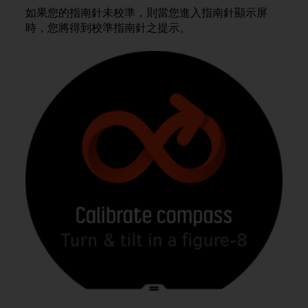
A
如果您的指南針未校準，則當您進入指南針顯示屏
c
時，您將得到校準指南針之提示。
c
e
s
s
i
b
i
l
i
t
y
G
u
i
d
e
l
i
n
e