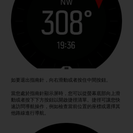
e
f
o
r
t
h
i
s
w
e
b
s
i
如要退出指南針，向右滑動或者按住中間按鈕。
t
e
當您處於指南針顯示屏時，您可以從螢幕底部向上滑
i
n
動或者按下下方按鈕以開啟捷徑清單。捷徑可讓您快
c
速訪問導航操作，例如檢查當前位置的座標或選擇其
o
他路線進行導航。
n
f
o