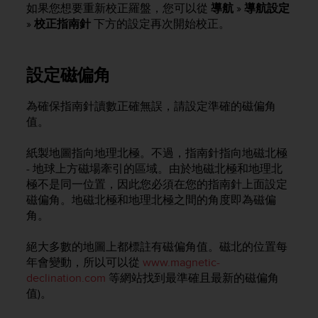
s
如果您想要重新校正羅盤，您可以從
導航
»
導航設定
(
»
校正指南針
下方的設定再次開始校正。
W
C
A
設定磁偏角
G
)
為確保指南針讀數正確無誤，請設定準確的磁偏角
2
.
值。
0
a
紙製地圖指向地理北極。不過，指南針指向地磁北極
n
- 地球上方磁場牽引的區域。由於地磁北極和地理北
d
極不是同一位置，因此您必須在您的指南針上面設定
a
磁偏角。地磁北極和地理北極之間的角度即為磁偏
c
角。
h
i
絕大多數的地圖上都標註有磁偏角值。磁北的位置每
e
年會變動，所以可以從
www.magnetic-
v
i
declination.com
等網站找到最準確且最新的磁偏角
n
值)。
g