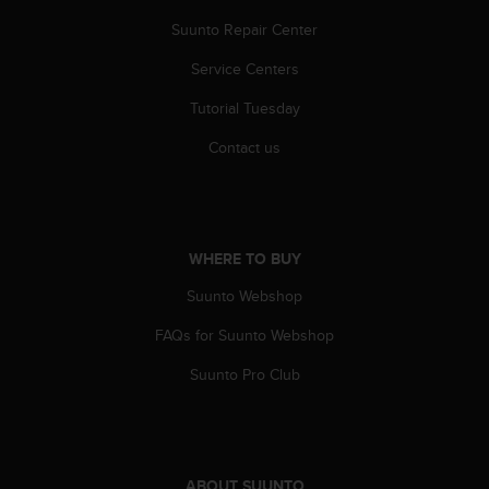
a
s
Suunto Repair Center
e
Service Centers
c
o
Tutorial Tuesday
n
t
Contact us
a
c
t
C
u
WHERE TO BUY
s
t
Suunto Webshop
o
m
FAQs for Suunto Webshop
e
Suunto Pro Club
r
S
e
r
v
ABOUT SUUNTO
i