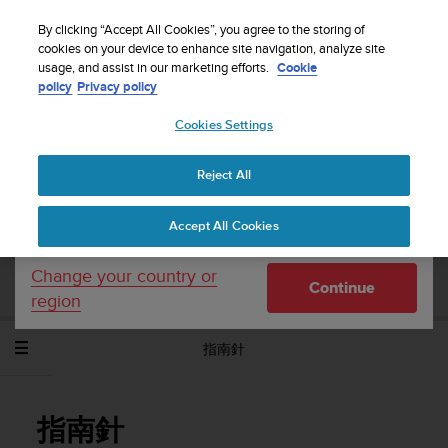
S
WE SHIP TO 75+ DESTINATIONS OVER THE
u
By clicking “Accept All Cookies”, you agree to the storing of
WORLD:
CLICK HERE TO SELECT YOURS
u
cookies on your device to enhance site navigation, analyze site
Your country or region:
usage, and assist in our marketing efforts.
Cookie
n
policy
Privacy policy
t
o
Cookies Settings
United States
i
s
Home
Support
Suunto Spartan Sport Wrist HR Baro
使用者指
c
南 - 2.6
Reject All
Currency: $ (USD)
o
m
Shipping only to United States
Accept All Cookies
m
SUUNTO SPARTAN SPORT WRIST HR
i
BARO 使用者指南 - 2.6
t
Change your country or
Continue
t
region
e
d
指南針
t
o
a
c
指南針
h