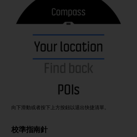
r
m
a
n
c
e
w
i
t
h
t
h
e
W
e
b
C
o
向下滑動或者按下上方按鈕以退出快捷清單。
n
t
e
校準指南針
n
t