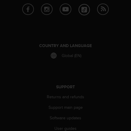
s
s
i
b
i
l
i
t
COUNTRY AND LANGUAGE
y
Global (EN)
s
t
a
n
d
a
SUPPORT
r
Returns and refunds
d
s
Support main page
.
P
Software updates
l
e
User guides