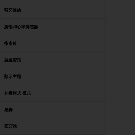
e
f
藍牙連線
o
r
胸部和心率傳感器
t
h
i
指南針
s
w
e
裝置資訊
b
s
i
顯示主題
t
e
勿擾模式 模式
i
n
c
感覺
o
n
f
回頭找
o