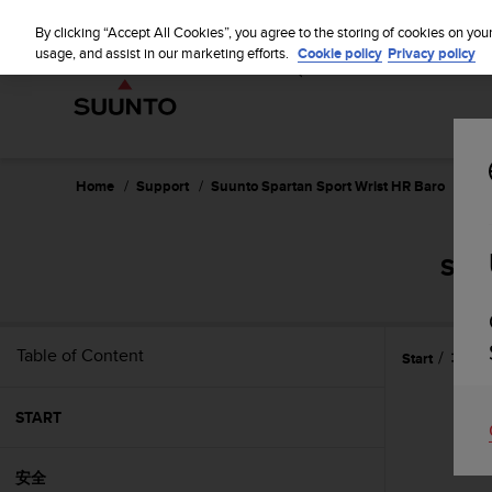
S
WE SH
u
By clicking “Accept All Cookies”, you agree to the storing of cookies on you
u
usage, and assist in our marketing efforts.
Cookie policy
Privacy policy
n
t
o
i
s
c
Home
Support
Suunto Spartan Sport Wrist HR Baro
使用
o
m
m
SUUN
i
t
t
e
Table of Content
Start
功能
d
t
o
START
a
c
h
安全