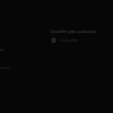
S
COUNTRY AND LANGUAGE
Global (EN)
aks
artners