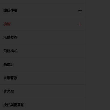
i
e
v
開始使用
i
n
功能
g
L
e
活動監測
v
e
l
飛航模式
A
A
c
高度計
o
n
自動暫停
f
o
r
背光燈
m
a
n
按鈕與螢幕鎖
c