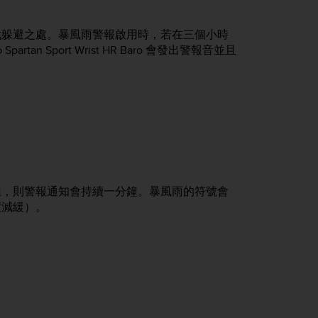
找躲避之處。暴風雨警報啟用時，若在三個小時
 Spartan Sport Wrist HR Baro
會發出警報音並且
。
鈕，則警報通知會持續一分鐘。暴風雨的符號會
度減緩）。