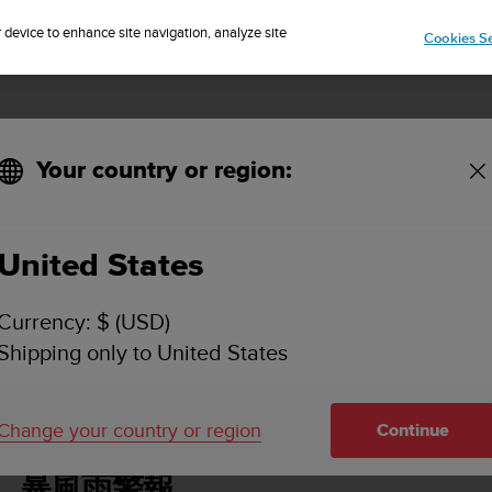
IP TO 75+ DESTINATIONS OVER THE WORLD:
CLICK HERE TO SELECT
r device to enhance site navigation, analyze site
Cookies Se
Your country or region:
者指南 - 2.6
United States
TO SPARTAN SPORT WRIST HR BARO 使用者指南 
Currency: $ (USD)
Shipping only to United States
暴風雨警報
Change your country or region
Continue
暴風雨警報