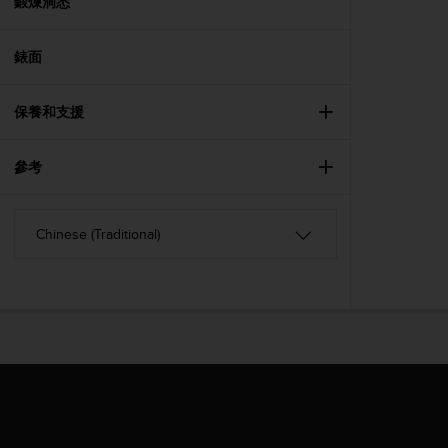
c
鍛煉洞悉
o
m
錶面
p
l
i
保養和支援
a
n
c
參考
e
w
i
t
h
o
t
h
e
r
a
c
c
e