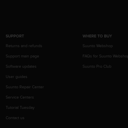
s
s
i
b
i
l
SUPPORT
WHERE TO BUY
i
t
Returns and refunds
Suunto Webshop
y
s
Support main page
FAQs for Suunto Websho
t
Software updates
Suunto Pro Club
a
n
User guides
d
a
Suunto Repair Center
r
d
Service Centers
s
.
Tutorial Tuesday
P
Contact us
l
e