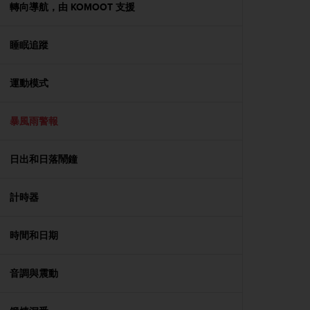
s
轉向導航，由 KOMOOT 支援
(
W
睡眠追蹤
C
A
G
運動模式
)
2
.
暴風雨警報
0
a
n
日出和日落鬧鐘
d
a
計時器
c
h
i
時間和日期
e
v
i
音調與震動
n
g