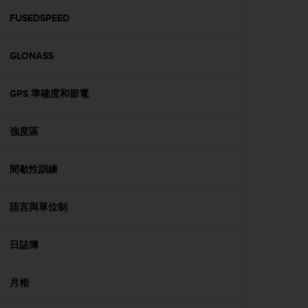
r
m
FUSEDSPEED
a
n
GLONASS
c
e
w
GPS 準確度和節電
i
t
h
強度區
t
h
e
間歇性訓練
W
e
語言與單位制
b
C
o
日誌簿
n
t
e
月相
n
t