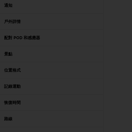
A
通知
c
c
戶外詳情
e
s
s
配對 POD 和感應器
i
b
i
景點
l
i
t
位置格式
y
G
記錄運動
u
i
d
恢復時間
e
l
i
路線
n
e