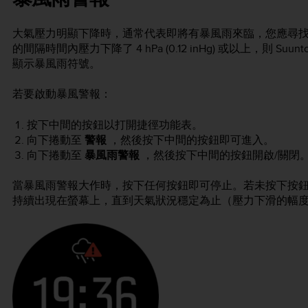
大氣壓力明顯下降時，通常代表即將有暴風雨來臨，您應尋
的間隔時間內壓力下降了 4 hPa (0.12 inHg) 或以上，則
Suunto
顯示暴風雨符號。
若要啟動暴風警報：
按下中間的按鈕以打開捷徑功能表。
向下捲動至
警報
，然後按下中間的按鈕即可進入。
向下捲動至
暴風雨警報
，然後按下中間的按鈕開啟/關閉
當暴風雨警報大作時，按下任何按鈕即可停止。若未按下按
持續出現在螢幕上，直到天氣狀況穩定為止（壓力下滑的幅