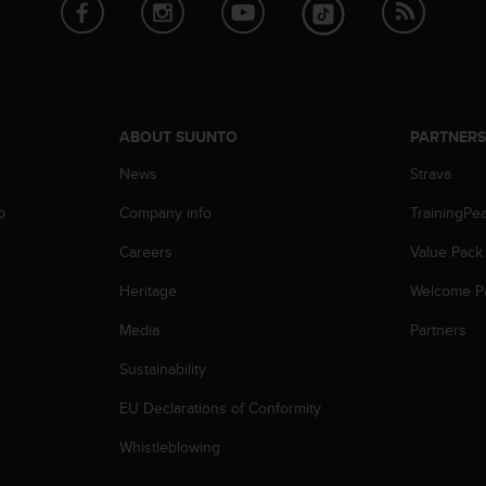
ABOUT SUUNTO
PARTNER
News
Strava
p
Company info
TrainingPe
Careers
Value Pack
Heritage
Welcome P
Media
Partners
Sustainability
EU Declarations of Conformity
Whistleblowing